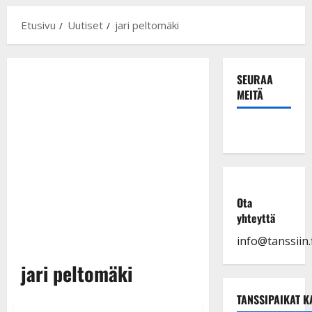
Etusivu
Uutiset
jari peltomäki
SEURAA
MEITÄ
Ota
yhteyttä
info@tanssiin.f
jari peltomäki
TANSSIPAIKAT K