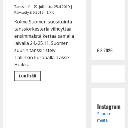
Sopiiko
Edith Piaf
Tanssiin.fi
Julkaistu: 25.4.2019 |
Päivitetty:8.6.2019
0
tanssilavalle?
Pirttijoki
Kolme Suomen suosituinta
näyttää
tanssiorkesteria viihdyttää
mallia –
ensimmäistä kertaa samalla
video
laivalla 24.-25.11. Suomen
6.8.2026
suurin tanssiristely
Tallinkin Europalla: Lasse
Hoikka...
Lue
Lue lisää
lisää
aiheesta
Suomen
suurin
tanssiristeily
tulee
–
Instagram
Lasse
Hoikka:
Seuraa
”Unelmien
täyttymys”
meitä