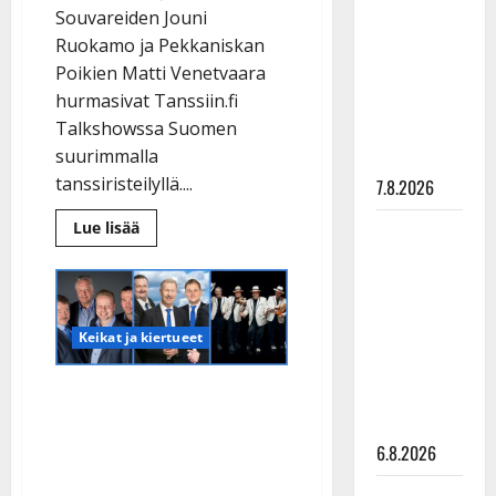
Souvareiden Jouni
pysäyttävä
Ruokamo ja Pekkaniskan
ulostulo:
Poikien Matti Venetvaara
”Elämä toi
hurmasivat Tanssiin.fi
eteeni
Talkshowssa Suomen
sellaisen
suurimmalla
yllätyksen…”
tanssiristeilyllä....
7.8.2026
Lue
Lue lisää
Tanssii
lisää
tähtien
aiheesta
VIDEO
kanssa -
Jussi,
Jouni
julkkikset
ja
Matti
Keikat ja kiertueet
julki: Anna
naurattivat
talkshowssa:
Hanski
Kehuja,
Suomen suurin
liitää tv-
possulaulua
ja
tanssiristeily tulee –
parketilla
sanaselityksiä
6.8.2026
Lasse Hoikka: ”Unelmien
täyttymys”