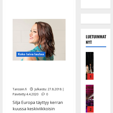
LUETUIMMAT
NYT
Musiikkiv
Koko laiva laulaa
H
u
Koko laiva laulaa -
i
risteilyllä tanssitaan ja
k
1
lauletaan
e
a
Keikat ja 
Tanssiin.fi
Julkaistu: 27.8.2018 |
I
t
Päivitetty:4.4.2020
0
k
h
Silja Europa täyttyy kerran
ä
y
v
kuussa keskiviikkoisin
v
2