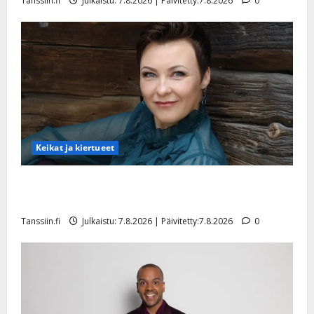
Tanssiin.fi
Julkaistu: 7.8.2026 | Päivitetty:7.8.2026
0
y
l
l
e
i
s
o
k
i
i
Keikat ja kiertueet
t
o
Maikilta pysäyttävä ulostulo: ”Elämä toi eteeni
s
sellaisen yllätyksen…”
Tanssiin.fi
Tanssiin.fi
Julkaistu: 7.8.2026 | Päivitetty:7.8.2026
0
Julkaistu:
27.4.2025
|
Päivitetty: