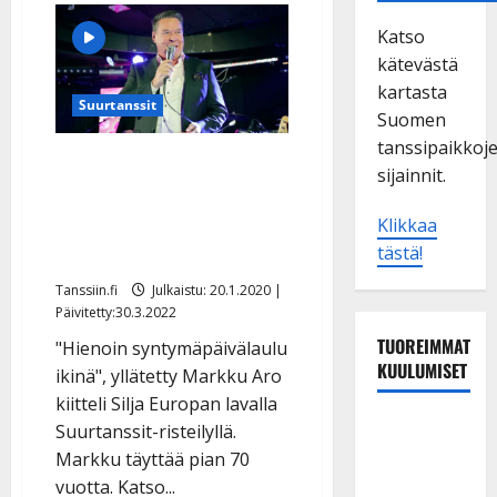
Katso
kätevästä
kartasta
Suurtanssit
Suomen
tanssipaikkoj
Markku Aro yllätettiin –
sijainnit.
laivayleisö puhkesi
onnittelulauluun:
Klikkaa
tästä!
”Sydäntä lämmitti”
Tanssiin.fi
Julkaistu: 20.1.2020 |
Päivitetty:30.3.2022
TUOREIMMAT
"Hienoin syntymäpäivälaulu
KUULUMISET
ikinä", yllätetty Markku Aro
kiitteli Silja Europan lavalla
Matti
Suurtanssit-risteilyllä.
Ruohonen
Markku täyttää pian 70
viettää taas
vuotta. Katso...