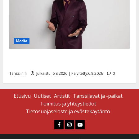
Media
Tanssii tähtien kanssa -julkkikset julki: Anna Hanski
liitää tv-parketilla
Tanssiin.fi
Julkaistu: 6.8.2026 | Päivitetty:6.8.2026
0
Etusivu
Uutiset
Artistit
Tanssilavat ja -paikat
Toimitus ja yhteystiedot
Tietosuojaseloste ja evästekäytäntö
Faceboook
Instagram
Youtube