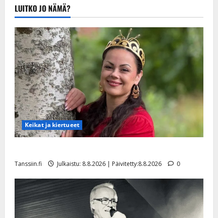
uusi
LUITKO JO NÄMÄ?
konserttikiertue
takaa
tunteita
Keikat ja kiertueet
Tangokuningatar Raija Mäntyniemi: matka tyssäsi
Tanssiin.fi
Julkaistu: 8.8.2026 | Päivitetty:8.8.2026
0