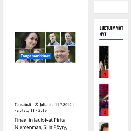
sekä
tuomari
LUETUIMMAT
NYT
Musiikkiv
H
Tangomarkkinat
u
i
Tangofinalistit selvillä:
k
1
Pirita Niemenmaa ja
e
a
Keikat ja 
Johannes Vatjus nousivat
I
t
ennakkosuosikeiksi
k
h
ä
Tanssiin.fi
Julkaistu: 11.7.2019 |
y
Päivitetty:11.7.2019
v
v
2
ä
ä
Finaaliin lauloivat Pirita
s
Tanssitäh
s
Niemenmaa, Silla Pöyry,
H
a