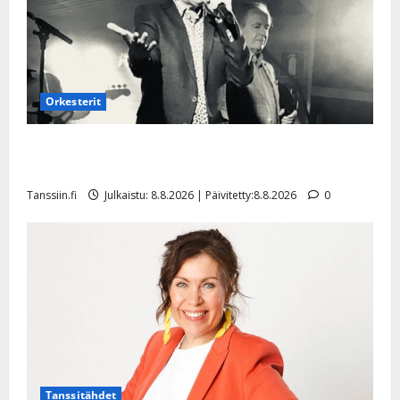
Orkesterit
Matti Ruohonen viettää taas synttäreitään täydessä
hiljaisuudessa – tämä on tilanne nyt
Tanssiin.fi
Julkaistu: 8.8.2026 | Päivitetty:8.8.2026
0
Tanssitähdet