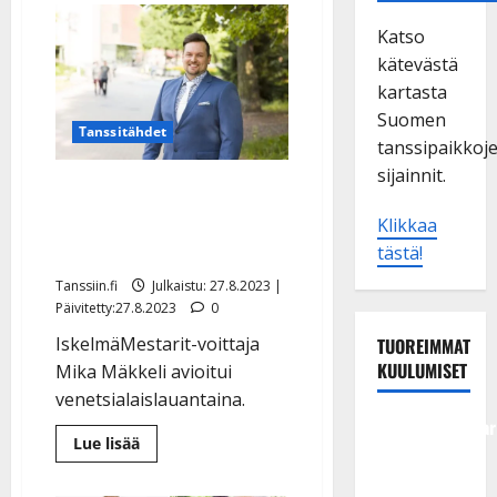
Katso
kätevästä
kartasta
Suomen
Tanssitähdet
tanssipaikkoj
sijainnit.
Mika Mäkkeli meni
naimisiin – elohäät
Klikkaa
täynnä onnen kyyneleitä
tästä!
Tanssiin.fi
Julkaistu: 27.8.2023 |
Päivitetty:27.8.2023
0
IskelmäMestarit-voittaja
TUOREIMMAT
KUULUMISET
Mika Mäkkeli avioitui
venetsialaislauantaina.
Tangokuningatar
Lue
Lue lisää
Raija
lisää
aiheesta
Mäntyniemi:
Mika