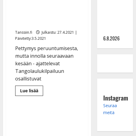
julkkikset
laulukilpailuun
julki: Anna
osallistuneet sekä
Hanski
tuomari
liitää tv-
parketilla
Tanssiin.fi
Julkaistu: 27.4.2021 |
6.8.2026
Päivitetty:3.5.2021
Pettymys peruuntumisesta,
mutta innolla seuraavaan
kesään - ajattelevat
Tangolaulukilpailuun
osallistuvat
Lue
Lue lisää
lisää
Instagram
aiheesta
Tangomarkkinoiden
Seuraa
peruuntuminen
harmittaa
meitä
–
nyt
puhuvat
laulukilpailuun
osallistuneet