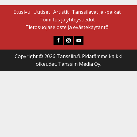
Etusivu
Uutiset
Artistit
Tanssilavat ja -paikat
Toimitus ja yhteystiedot
Tietosuojaseloste ja evästekäytäntö
Faceboook
Instagram
Youtube
Copyright © 2026 Tanssiin.fi. Pidätämme kaikki
oikeudet. Tanssiin Media Oy.