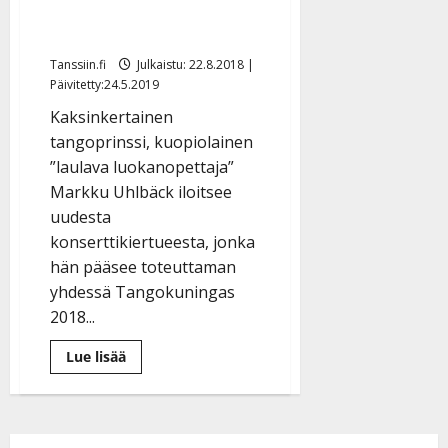
konserttikiertue takaa
l
e
tunteita
i
Tanssiin.fi
Julkaistu: 22.8.2018 |
s
Päivitetty:24.5.2019
o
k
Kaksinkertainen
i
tangoprinssi, kuopiolainen
i
”laulava luokanopettaja”
t
Markku Uhlbäck iloitsee
o
uudesta
s
konserttikiertueesta, jonka
Tanssiin.fi
hän pääsee toteuttaman
yhdessä Tangokuningas
Julkaistu:
27.4.2025
2018...
|
Päivitetty:
Lue
Lue lisää
lisää
aiheesta
”Raavaat
miehet
herkistelevät”
–