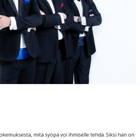
vas-Juhis kutsuu
eniä lapsipotilaita
kokemuksesta, mitä syöpä voi ihmiselle tehdä. Siksi hän on