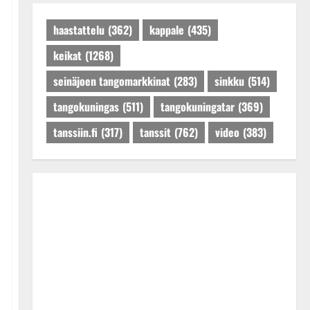
Päivitetty:27.4.2025
haastattelu
(362)
kappale
(435)
keikat
(1268)
seinäjoen tangomarkkinat
(283)
sinkku
(514)
tangokuningas
(511)
tangokuningatar
(369)
tanssiin.fi
(317)
tanssit
(762)
video
(383)