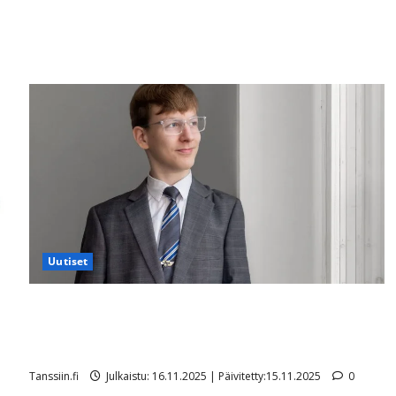
Uutiset
14-vuotias Anton Häkkinen valittiin Vuoden
positiivisimmaksi oululaiseksi – nuori muusikko
tunnetaan veteraanityön edistäjänä
Tanssiin.fi
Julkaistu: 16.11.2025 | Päivitetty:15.11.2025
0