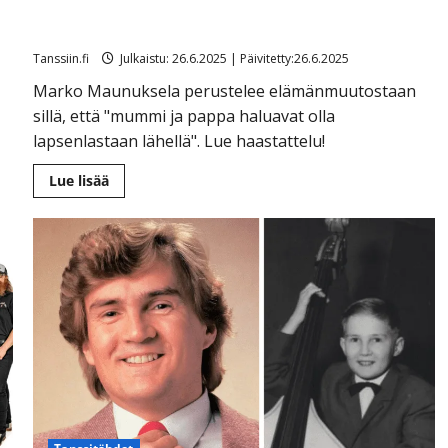
Yllätys! Marko Maunuksela lopettaa radiossa ja
muuttaa Ouluun – lapsenlapsi innoittajana
Tanssiin.fi
Julkaistu: 26.6.2025 | Päivitetty:26.6.2025
Marko Maunuksela perustelee elämänmuutostaan
sillä, että "mummi ja pappa haluavat olla
lapsenlastaan lähellä". Lue haastattelu!
Lue
Lue lisää
lisää
aiheesta
Yllätys!
Marko
Maunuksela
lopettaa
radiossa
ja
muuttaa
Ouluun
–
lapsenlapsi
innoittajana