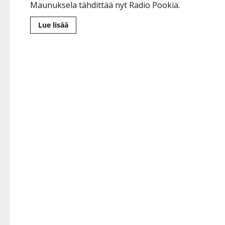
Maunuksela tähdittää nyt Radio Pookia.
Lue
Lue lisää
lisää
aiheesta
Marko
Maunuksela
palaa
radioon
–
uusi
kanava
ja
ohjelma