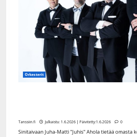
Orkesterit
Syövän sairastanut Sinitai
tanssikansan auttamaan pi
Tanssiin.fi
Julkaistu: 1.6.2026 | Päivitetty:1.6.2026
0
Sinitaivaan Juha-Matti "Juhis" Ahola tietää omasta 