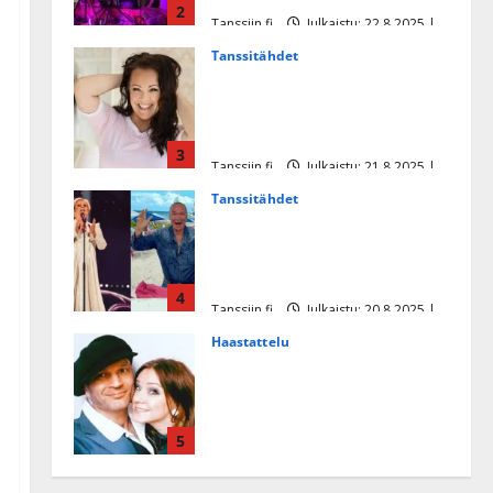
2
Tanssiin.fi
Julkaistu: 22.8.2025 |
Päivitetty:22.8.2025
Tanssitähdet
Heidi Pakarisen ja Mika
Pohjosen tytär kilpailee
missikisoissa
3
Tanssiin.fi
Julkaistu: 21.8.2025 |
Päivitetty:22.8.2025
Tanssitähdet
Tämä Ile Vainion runo Katri
Helenasta paisui hitiksi: ”Voi
tule Katri…”
4
Tanssiin.fi
Julkaistu: 20.8.2025 |
Päivitetty:22.8.2025
Haastattelu
Huikea rakkaustarina!
Dimitri Keiski ja Katja
juhlivat pian tinahäitään –
5
Dannylle iso kiitos
Tanssiin.fi
Julkaistu: 27.4.2025 |