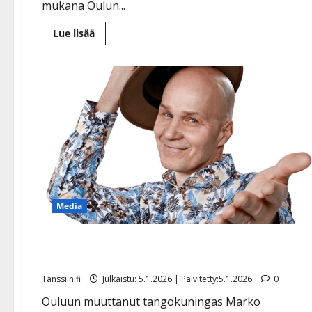
mukana Oulun...
Lue
Lue lisää
lisää
aiheesta
Syövän
sairastanut
Sinitaivas-
Juhis
kutsuu
tanssikansan
auttamaan
pieniä
lapsipotilaita
Media
Marko Maunuksela palaa radioon – uusi kanava ja
ohjelma
Tanssiin.fi
Julkaistu: 5.1.2026 | Päivitetty:5.1.2026
0
Ouluun muuttanut tangokuningas Marko