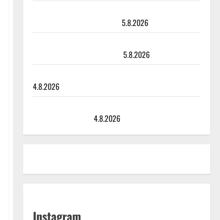
Leif Lindeman levytti: ”Kuvaa osuvasti uraani
pikkupojasta näihin päiviin”
5.8.2026
Jukka Hallikainen, 50, liikuttuu lapsenlapsistaan –
uusi laulu koskettaa syvältä
5.8.2026
Saija Tuupanen ei toivu – lääkäri: ”Vaakatasoon”
4.8.2026
Ilari Hämäläisen tangomatkan hinta: 10 000 eurolla
keikkoja sivu suun
4.8.2026
Instagram