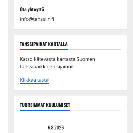
Ota yhteyttä
info@tanssiin.fi
TANSSIPAIKAT KARTALLA
Katso kätevästä kartasta Suomen
tanssipaikkojen sijainnit.
Klikkaa tästä!
TUOREIMMAT KUULUMISET
Sopiiko Edith Piaf tanssilavalle? Pirttijoki näyttää
mallia – video
6.8.2026