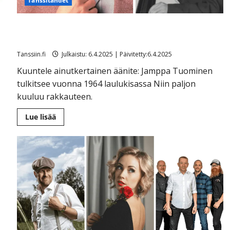
Tanssitähdet
uu
Harvinainen tallenne julki: näin komeasti Jamppa
Tuominen laulaa 15-vuotiaana
Tanssiin.fi
Julkaistu: 6.4.2025 | Päivitetty:6.4.2025
Kuuntele ainutkertainen äänite: Jamppa Tuominen
tulkitsee vuonna 1964 laulukisassa Niin paljon
kuuluu rakkauteen.
Lue
Lue lisää
lisää
aiheesta
Harvinainen
tallenne
julki:
näin
komeasti
Jamppa
Tuominen
laulaa
15-
vuotiaana