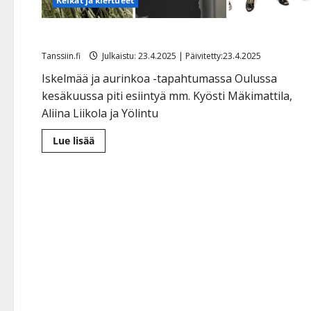
Keikat ja kiertueet
Ikävä uutinen: Oulun suuri tanssitapahtuma peruunt
Tanssiin.fi
Julkaistu: 23.4.2025 | Päivitetty:23.4.2025
Iskelmää ja aurinkoa -tapahtumassa Oulussa
kesäkuussa piti esiintyä mm. Kyösti Mäkimattila,
Aliina Liikola ja Yölintu
Lue
Lue lisää
lisää
aiheesta
Ikävä
uutinen:
Oulun
suuri
tanssitapahtuma
peruuntuu