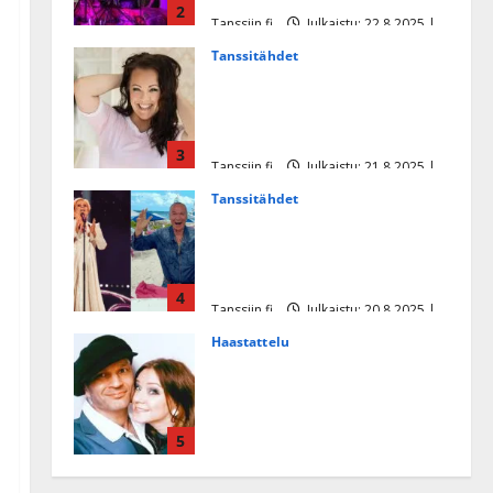
2
Tanssiin.fi
Julkaistu: 22.8.2025 |
Päivitetty:22.8.2025
Tanssitähdet
Heidi Pakarisen ja Mika
Pohjosen tytär kilpailee
missikisoissa
3
Tanssiin.fi
Julkaistu: 21.8.2025 |
Päivitetty:22.8.2025
Tanssitähdet
Tämä Ile Vainion runo Katri
Helenasta paisui hitiksi: ”Voi
tule Katri…”
4
Tanssiin.fi
Julkaistu: 20.8.2025 |
Päivitetty:22.8.2025
Haastattelu
Huikea rakkaustarina!
Dimitri Keiski ja Katja
juhlivat pian tinahäitään –
5
Dannylle iso kiitos
Tanssiin.fi
Julkaistu: 27.4.2025 |