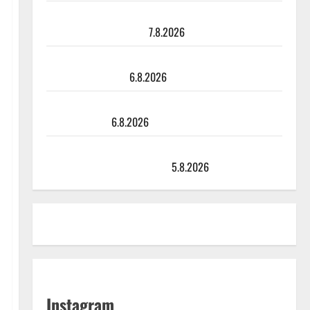
Maikilta pysäyttävä ulostulo: ”Elämä toi eteeni
sellaisen yllätyksen…”
7.8.2026
Tanssii tähtien kanssa -julkkikset julki: Anna Hanski
liitää tv-parketilla
6.8.2026
Sopiiko Edith Piaf tanssilavalle? Pirttijoki näyttää
mallia – video
6.8.2026
Leif Lindeman levytti: ”Kuvaa osuvasti uraani
pikkupojasta näihin päiviin”
5.8.2026
Instagram