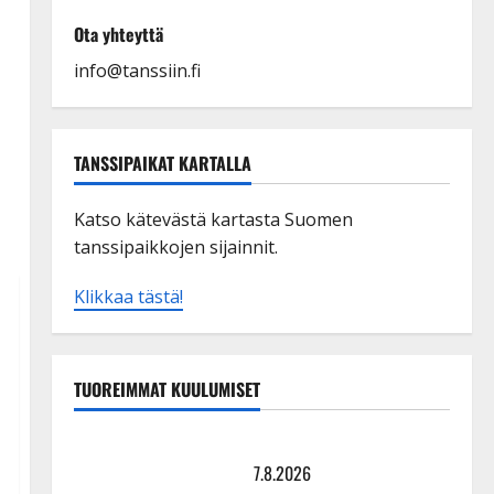
Ota yhteyttä
info@tanssiin.fi
TANSSIPAIKAT KARTALLA
Katso kätevästä kartasta Suomen
tanssipaikkojen sijainnit.
Klikkaa tästä!
TUOREIMMAT KUULUMISET
TTK-tähti Anna Hanski rakastaa tanssia – suru
tyttären syövästä painaa
7.8.2026