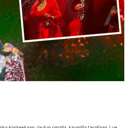
kkipäivänsä kunniaksi Anita
oin rimakauhua”
uinka koskeekaan -laulun omalla, kauniilla tavallaan. Lue