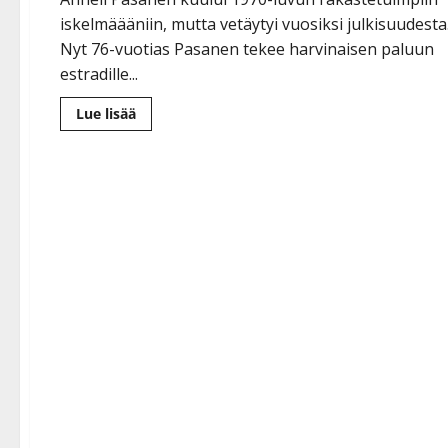
iskelmäääniin, mutta vetäytyi vuosiksi julkisuudesta
Nyt 76-vuotias Pasanen tekee harvinaisen paluun
estradille...
Lue
Lue lisää
lisää
aiheesta
Muistatko
Anneli
Pasasen?
70-
luvun
iskelmätähti
tekee
nyt
harvinaisen
esiintymisen