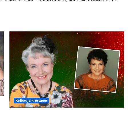
Keikat ja kiertueet
Tarja Ylitalo nousee taas lavalle – laulaa
kirkkonserteissa