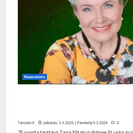
Haastattelu
Tarja Ylitalo tulkitsi mer
Hirvosen herkän hitin: ”K
Tanssiin.fi
Julkaistu: 5.3.2026 | Päivitetty:5.3.2026
0
75 vuotta täyttävä Tarja Ylitalo tulkitsee Et usko k