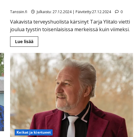
seitsemän leikkausta
Tanssiin.fi
Julkaistu: 27.12.2024 | Päivitetty:27.12.2024
0
Vakavista terveyshuolista kärsinyt Tarja Ylitalo vietti
joulua tyystin toisenlaisissa merkeissä kuin viimeksi.
Lue
Lue lisää
lisää
aiheesta
Iso
käänne
Tarja
Ylitalon,
73,
terveydessä
–
jo
seitsemän
leikkausta
Keikat ja kiertueet