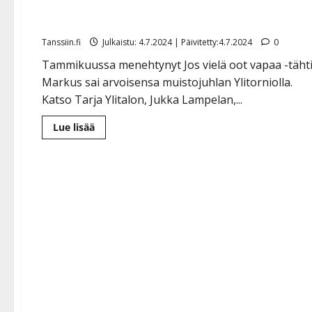
Markuksen muistoa kunnioitettiin konsertissa – näi
Jukka Lampela muistelee lappilaista iskelmätähteä
Tanssiin.fi
Julkaistu: 4.7.2024 | Päivitetty:4.7.2024
0
Tammikuussa menehtynyt Jos vielä oot vapaa -täht
Markus sai arvoisensa muistojuhlan Ylitorniolla.
Katso Tarja Ylitalon, Jukka Lampelan,...
Lue
Lue lisää
lisää
aiheesta
Markuksen
muistoa
kunnioitettiin
konsertissa
–
näin
Jukka
Lampela
muistelee
lappilaista
iskelmätähteä