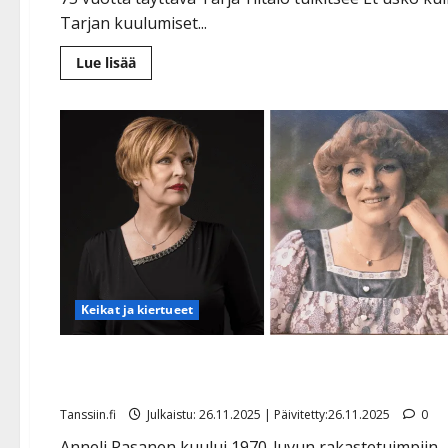
Tarjan kuulumiset...
Lue
Lue lisää
lisää
aiheesta
Tarja
Ylitalo
tulkitsi
merkkipäivänsä
kunniaksi
Anita
Hirvosen
herkän
hitin:
”Koin
rimakauhua”
Keikat ja kiertueet
Muistatko Anneli Pasasen? 70-luvun iskelmätähti
tekee nyt harvinaisen esiintymisen
Tanssiin.fi
Julkaistu: 26.11.2025 | Päivitetty:26.11.2025
0
Anneli Pasanen kuului 1970-luvun rakastetuimpiin