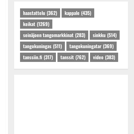
Päivitetty:27.4.2025
haastattelu
(362)
kappale
(435)
keikat
(1269)
seinäjoen tangomarkkinat
(283)
sinkku
(514)
tangokuningas
(511)
tangokuningatar
(369)
tanssiin.fi
(317)
tanssit
(762)
video
(383)