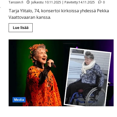
Tanssiin.fi
Julkaistu: 10.11.2025 | Päivitetty:14.11.2025
0
.
Tarja Ylitalo, 74, konsertoi kirkoissa yhdessä Pekka
Vaattovaaran kanssa.
Lue
Lue lisää
lisää
aiheesta
Tarja
Ylitalo
nousee
taas
lavalle
–
laulaa
kirkkonserteissa
Media
Iso käänne Tarja Ylitalon, 73, terveydessä – jo