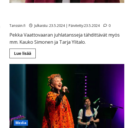
n
Pekka Vaattovaara täyttää 70 ja juhlii tasavuosiaan
synttäritansseissa
Tanssiin.fi
Julkaistu: 23.5.2024 | Päivitetty:23.5.2024
0
i
Pekka Vaattovaaran juhlatansseja tähdittävät myös
mm. Kauko Simonen ja Tarja Ylitalo.
Lue
Lue lisää
lisää
aiheesta
Pekka
Vaattovaara
täyttää
70
ja
juhlii
tasavuosiaan
synttäritansseissa
Media