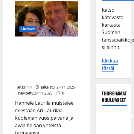
Katso
kätevästä
kartasta
Uutiset
Suomen
tanssipaikkoj
Iskelmäsäveltäjä Ari
sijainnit.
Laurila menehtyi vuosi
sitten – leski kertoo,
Klikkaa
tästä!
miten julma sairaus
muutti kaiken
Tanssiin.fi
Julkaistu: 24.11.2025
TUOREIMMAT
| Päivitetty:24.11.2025
0
KUULUMISET
Hannele Laurila muistelee
miestään Ari Laurilaa
Tangokuningatar
kuoleman vuosipäivänä ja
Raija
avaa heidän yhteistä
Mäntyniemi:
tarinaansa.