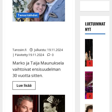
Tanssitähdet
LUETUIMMAT
Herkkä sänkykuva julki –
NYT
Marko Maunuksela juhlii
Musiikkiv
rakkautensa vuosipäivää
H
Tanssiin.fi
Julkaistu: 19.11.2024
u
| Päivitetty:19.11.2024
0
i
k
Marko ja Taija Maunuksela
1
e
vaihtoivat ensisuudelman
a
Keikat ja 
30 vuotta sitten.
I
t
k
h
Lue
Lue lisää
lisää
ä
y
aiheesta
v
v
Herkkä
2
sänkykuva
ä
ä
julki
s
Tanssitäh
–
s
Marko
H
a