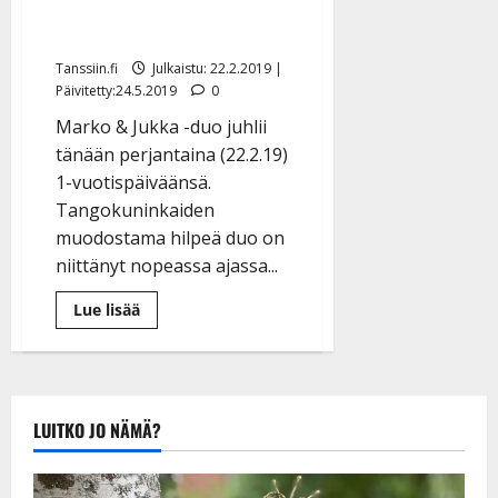
Jukan iloinen
vuosipäiväuutuus
Tanssiin.fi
Julkaistu: 22.2.2019 |
Päivitetty:24.5.2019
0
Marko & Jukka -duo juhlii
tänään perjantaina (22.2.19)
1-vuotispäiväänsä.
Tangokuninkaiden
muodostama hilpeä duo on
niittänyt nopeassa ajassa...
Lue
Lue lisää
lisää
aiheesta
Nyt
juodaan
Samppanjaa
–
kuuntele
LUITKO JO NÄMÄ?
Markon
&
Jukan
iloinen
vuosipäiväuutuus