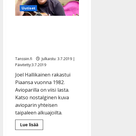
voi
Uutiset
yhä
tienata
leipänsä”
Joel Hallikaisella
rakkauden vuosipäivä:
”Tyttö muutti Vespani
suunnan” – katso kuva
Tanssiin.fi
Julkaistu: 3.7.2019 |
Päivitetty:3.7.2019
Joel Hallikainen rakastui
Piaansa vuonna 1982.
Avioparilla on viisi lasta.
Katso nostalginen kuva
avioparin yhteisen
taipaleen alkuajoilta.
Lue
Lue lisää
lisää
aiheesta