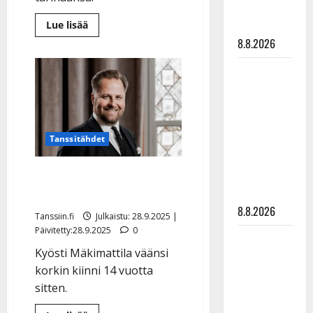
matka
Lue
tyssäsi
Lue lisää
lisää
8.8.2026
aiheesta
Iskelmäsäveltäjä
Ari
Matti
Laurila
menehtyi
Ruohonen
vuosi
sitten
viettää taas
–
leski
synttäreitään
kertoo,
täydessä
Tanssitähdet
miten
julma
hiljaisuudessa
sairaus
muutti
Näin Kyösti Mäkimattila
– tämä on
kaiken
tilanne nyt
juhli raittiuttaan
8.8.2026
Tanssiin.fi
Julkaistu: 28.9.2025 |
Päivitetty:28.9.2025
0
TTK-tähti
Kyösti Mäkimattila väänsi
Anna
korkin kiinni 14 vuotta
Hanski
sitten.
rakastaa
tanssia –