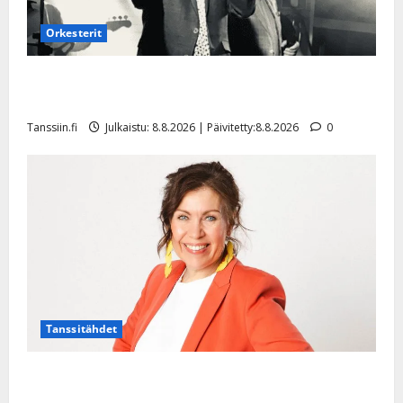
Orkesterit
Matti Ruohonen viettää taas synttäreitään täydessä
hiljaisuudessa – tämä on tilanne nyt
Tanssiin.fi
Julkaistu: 8.8.2026 | Päivitetty:8.8.2026
0
Tanssitähdet
TTK-tähti Anna Hanski rakastaa tanssia – suru
tyttären syövästä painaa