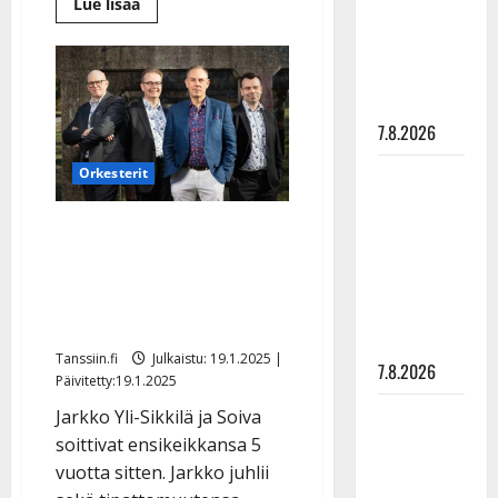
Lue
Lue lisää
suru
lisää
aiheesta
tyttären
Näin
Kyösti
syövästä
Mäkimattila
juhli
painaa
raittiuttaan
7.8.2026
Maikilta
Orkesterit
pysäyttävä
Jarkko Yli-Sikkilä toteutti
ulostulo:
”Elämä toi
tanssittajan haaveensa
eteeni
viisikymppisenä – syytä
sellaisen
juhlaan
yllätyksen…”
Tanssiin.fi
Julkaistu: 19.1.2025 |
7.8.2026
Päivitetty:19.1.2025
Tanssii
Jarkko Yli-Sikkilä ja Soiva
tähtien
soittivat ensikeikkansa 5
kanssa -
vuotta sitten. Jarkko juhlii