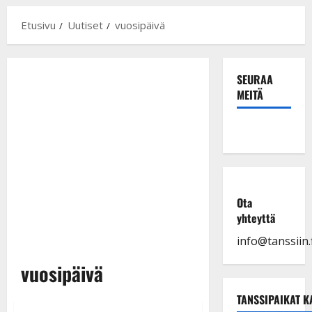
Etusivu
Uutiset
vuosipäivä
SEURAA
MEITÄ
Ota
yhteyttä
info@tanssiin.f
vuosipäivä
TANSSIPAIKAT K