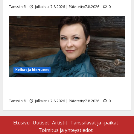
Tanssiin.fi
Julkaistu: 7.8.2026 | Päivitetty:7.8.2026
0
Keikat ja kiertueet
Maikilta pysäyttävä ulostulo: ”Elämä toi eteeni
sellaisen yllätyksen…”
Tanssiin.fi
Julkaistu: 7.8.2026 | Päivitetty:7.8.2026
0
Etusivu
Uutiset
Artistit
Tanssilavat ja -paikat
Toimitus ja yhteystiedot