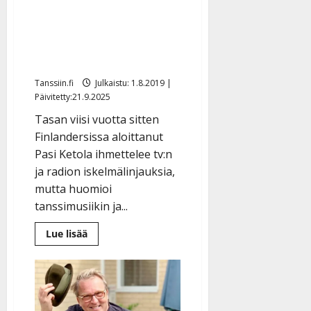
Finlanders-vuosipäiväänsä
l
e
viettävä Pasi iloitsee:
i
”Tanssimuusikkona voi
s
yhä tienata leipänsä”
o
k
Tanssiin.fi
Julkaistu: 1.8.2019 |
i
Päivitetty:21.9.2025
i
Tasan viisi vuotta sitten
t
Finlandersissa aloittanut
o
Pasi Ketola ihmettelee tv:n
s
ja radion iskelmälinjauksia,
Tanssiin.fi
mutta huomioi
Julkaistu:
tanssimusiikin ja...
27.4.2025
|
Lue
Lue lisää
lisää
Päivitetty:
aiheesta
Finlanders-
vuosipäiväänsä
viettävä
Pasi
iloitsee:
”Tanssimuusikkona