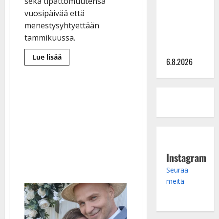
julkkikset
sekä tipattomuutensa
julki: Anna
vuosipäivää että
Hanski
menestysyhtyettään
liitää tv-
tammikuussa.
parketilla
Lue
Lue lisää
6.8.2026
lisää
aiheesta
Jarkko
Yli-
Sikkilä
toteutti
tanssittajan
haaveensa
viisikymppisenä
–
syytä
juhlaan
Instagram
Seuraa
meitä