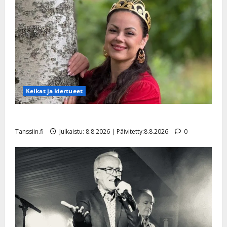
Keikat ja kiertueet
Tangokuningatar Raija Mäntyniemi: matka tyssäsi
Tanssiin.fi
Julkaistu: 8.8.2026 | Päivitetty:8.8.2026
0