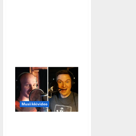
Joel
Hallikaisella
rakkauden
vuosipäivä:
”Tyttö
muutti
Vespani
suunnan”
–
katso
kuva
Musiikkivideo
Nyt juodaan Samppanjaa
– kuuntele Markon &