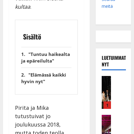
kultaa
.
meitä
Sisältö
"Tuntuu haikealta
LUETUIMMAT
ja epäreilulta"
NYT
"Elämässä kaikki
Musiikkiv
hyvin nyt"
H
u
i
k
1
Pirita ja Mika
e
tutustuivat jo
a
Keikat ja 
I
t
joulukuussa 2018,
k
h
mutta toden teolla