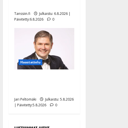
näyttää mallia – video
Tanssiin.fi
Julkaistu: 6.8.2026 |
Päivitetty:6.8.2026
0
Haastattelu
Leif Lindeman levytti:
”Kuvaa osuvasti uraani
pikkupojasta näihin päiviin”
Jari Peltomäki
Julkaistu: 5.8.2026
| Päivitetty:5.8.2026
0