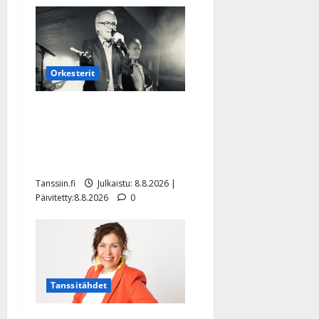
Orkesterit
Matti Ruohonen viettää taas
synttäreitään täydessä
hiljaisuudessa – tämä on
tilanne nyt
Tanssiin.fi
Julkaistu: 8.8.2026 |
Päivitetty:8.8.2026
0
Tanssitähdet