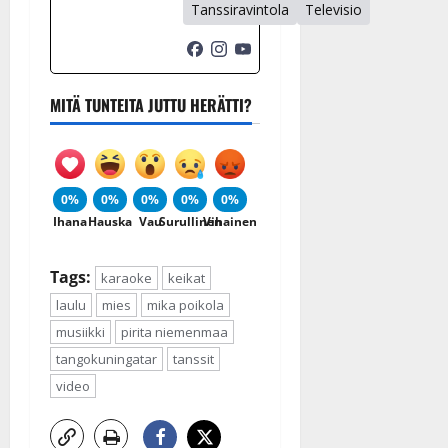
Tanssiravintola
Televisio
MITÄ TUNTEITA JUTTU HERÄTTI?
0%
0%
0%
0%
0%
Ihana
Hauska
Vau
Surullinen
Vihainen
Tags:
karaoke
keikat
laulu
mies
mika poikola
musiikki
pirita niemenmaa
tangokuningatar
tanssit
video