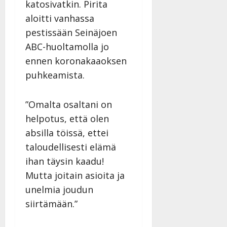
katosivatkin. Pirita
n
aloitti vanhassa
n
y
pestissään Seinäjoen
l
ABC-huoltamolla jo
l
ennen koronakaaoksen
e
i
puhkeamista.
s
o
”Omalta osaltani on
k
helpotus, että olen
i
i
absilla töissä, ettei
t
taloudellisesti elämä
o
ihan täysin kaadu!
s
Mutta joitain asioita ja
Tanssiin.fi
unelmia joudun
Julkaistu:
siirtämään.”
27.4.2025
|