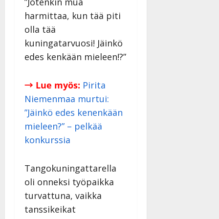
v
u
”Jotenkin mua
Julkaistu:
j
Tanssiin.fi
a
l
21.8.2025
a
harmittaa, kun tää piti
t
e
|
v
Julkaistu:
olla tää
p
Päivitetty:
K
22.8.2025
i
kuningatarvuosi! Jäinkö
i
a
|
d
a
t
Päivitetty:
edes kenkään mieleen!?”
e
n
r
o
t
i
k
→ Lue myös:
Pirita
i
…
o
n
”
Niemenmaa murtui:
o
a
s
”Jäinkö edes kenenkään
Tanssiin.fi
h
t
mieleen?” – pelkää
ä
Julkaistu:
e
konkurssia
i
20.8.2025
Tanssiin.fi
t
|
Päivitetty:
ä
Julkaistu:
Tangokuningattarella
ä
17.8.2025
oli onneksi työpaikka
n
|
–
turvattuna, vaikka
Päivitetty:
D
tanssikeikat
a