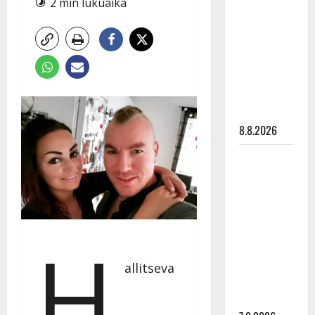
2 min lukuaika
Ruohonen
viettää taas
synttäreitään
täydessä
hiljaisuudessa
– tämä on
tilanne nyt
8.8.2026
TTK-tähti
Anna
Hanski
rakastaa
tanssia –
H
suru
tyttären
allitseva
syövästä
painaa