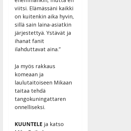
enemmänkin, mutta en
viitsi. Elämässäni kaikki
on kuitenkin aika hyvin,
sillä sain laina-asiatkin
järjestettyä. Ystävät ja
ihanat fanit
ilahduttavat aina.”
Ja myös rakkaus
komeaan ja
laulutaitoiseen Mikaan
taitaa tehdä
tangokuningattaren
onnelliseksi.
KUUNTELE
ja katso