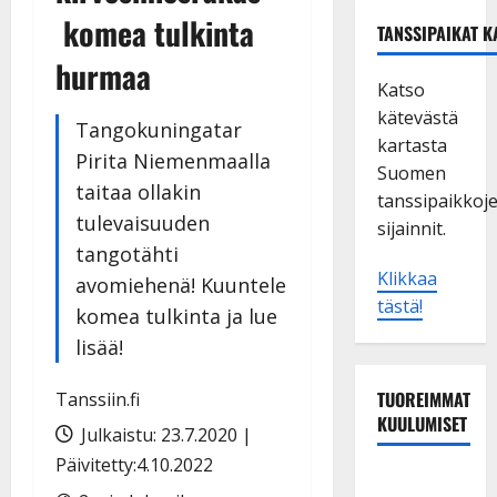
komea tulkinta
TANSSIPAIKAT K
hurmaa
Katso
kätevästä
Tangokuningatar
kartasta
Pirita Niemenmaalla
Suomen
taitaa ollakin
tanssipaikkoj
tulevaisuuden
sijainnit.
tangotähti
Klikkaa
avomiehenä! Kuuntele
tästä!
komea tulkinta ja lue
lisää!
TUOREIMMAT
Tanssiin.fi
KUULUMISET
Julkaistu: 23.7.2020 |
Päivitetty:4.10.2022
Matti