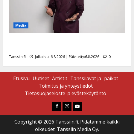
Media
Tanssii tähtien kanssa -julkkikset julki: Anna Hanski
liitää tv-parketilla
Tanssiin.fi
Julkaistu: 6.8.2026 | Päivitetty:6.8.2026
0
Etusivu
Uutiset
Artistit
Tanssilavat ja -paikat
Toimitus ja yhteystiedot
Tietosuojaseloste ja evästekäytäntö
Faceboook
Instagram
Youtube
Copyright © 2026 Tanssiin.fi. Pidätämme kaikki
oikeudet. Tanssiin Media Oy.