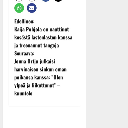
P
Edellinen:
Kaija Pohjola on nauttinut
o
kesästä lastenlasten kanssa
s
ja treenannut tangoja
Seuraava:
t
Jonna Ortju julkaisi
n
harvinaisen sinkun oman
poikansa kanssa: ”Olen
a
ylpeä ja liikuttunut” –
v
kuuntele
i
g