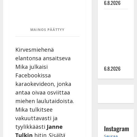
6.8.2026
Sopiiko
Edith Piaf
tanssilavalle?
MAINOS PÄÄTTYY
Pirttijoki
näyttää
Kirvesmiehenä
mallia –
elantonsa ansaitseva
video
Mika julkaisi
6.8.2026
Facebookissa
karaokevideon, jonka
antaa oivaa osviittaa
miehen laulutaidoista.
Mika tulkitsee
vakuuttavasti ja
tyylikkäästi
Janne
Instagram
Tulkin
hitin
Sisältä
Seuraa