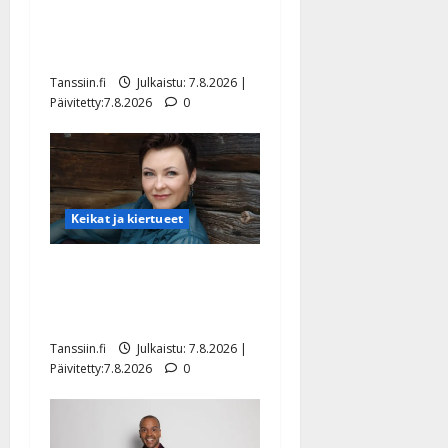
TTK-tähti Anna Hanski
rakastaa tanssia – suru
tyttären syövästä painaa
Tanssiin.fi
Julkaistu: 7.8.2026 |
Päivitetty:7.8.2026
0
Keikat ja kiertueet
Maikilta pysäyttävä
ulostulo: ”Elämä toi eteeni
sellaisen yllätyksen…”
Tanssiin.fi
Julkaistu: 7.8.2026 |
Päivitetty:7.8.2026
0