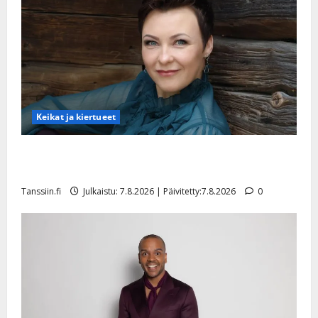
Keikat ja kiertueet
Maikilta pysäyttävä ulostulo: ”Elämä toi eteeni
sellaisen yllätyksen…”
Tanssiin.fi
Julkaistu: 7.8.2026 | Päivitetty:7.8.2026
0