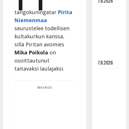
7.8.2026
Maikilta
tangokuningatar
Pirita
pysäyttävä
Niemenmaa
ulostulo:
seurustelee todellisen
”Elämä toi
kultakurkun kanssa,
eteeni
sillä Piritan avomies
sellaisen
Mika Poikola
on
yllätyksen…”
osoittautunut
7.8.2026
taitavaksi laulajaksi.
Tanssii
tähtien
kanssa -
MAINOS
julkkikset
julki: Anna
Hanski
liitää tv-
parketilla