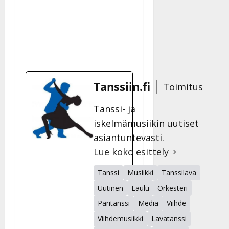
Tanssiin.fi
Toimitus
Tanssi- ja
iskelmämusiikin uutiset
asiantuntevasti.
Lue koko esittely
Tanssi
Musiikki
Tanssilava
Uutinen
Laulu
Orkesteri
Paritanssi
Media
Viihde
Viihdemusiikki
Lavatanssi