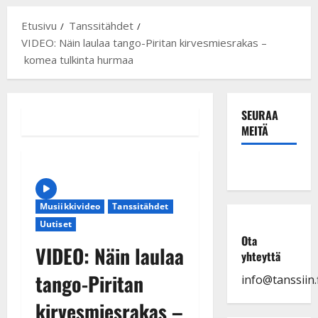
Etusivu
Tanssitähdet
VIDEO: Näin laulaa tango-Piritan kirvesmiesrakas –
komea tulkinta hurmaa
SEURAA
MEITÄ
Musiikkivideo
Tanssitähdet
Uutiset
Ota
VIDEO: Näin laulaa
yhteyttä
tango-Piritan
info@tanssiin.f
kirvesmiesrakas –