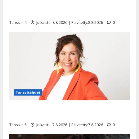
Matti Ruohonen viettää taas synttäreitään täydessä
hiljaisuudessa – tämä on tilanne nyt
Tanssiin.fi
Julkaistu: 8.8.2026 | Päivitetty:8.8.2026
0
Tanssitähdet
TTK-tähti Anna Hanski rakastaa tanssia – suru
tyttären syövästä painaa
Tanssiin.fi
Julkaistu: 7.8.2026 | Päivitetty:7.8.2026
0