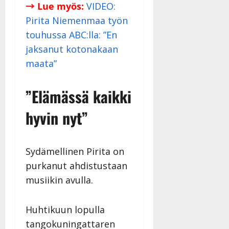
Päivitetty:
→ Lue myös:
VIDEO:
Pirita Niemenmaa työn
touhussa ABC:lla: ”En
jaksanut kotonakaan
maata”
”Elämässä kaikki
hyvin nyt”
Sydämellinen Pirita on
purkanut ahdistustaan
musiikin avulla.
Huhtikuun lopulla
tangokuningattaren