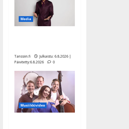
Media
Tanssii tähtien kanssa -
julkkikset julki: Anna
Hanski liitää tv-parketilla
Tanssiin.fi
Julkaistu: 6.8.2026 |
Päivitetty:6.8.2026
0
Musiikkivideo
Sopiiko Edith Piaf
tanssilavalle? Pirttijoki