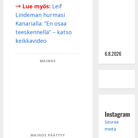
→ Lue myös:
Leif
kanssa -
Lindeman hurmasi
julkkikset
julki: Anna
Kanarialla: ”En osaa
Hanski
teeskennellä” – katso
liitää tv-
keikkavideo
parketilla
6.8.2026
MAINOS
Instagram
Seuraa
meitä
MAINOS PÄÄTTYY