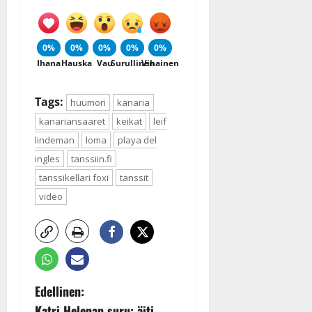
0%
0%
0%
0%
0%
Ihana
Hauska
Vau
Surullinen
Vihainen
Tags:
huumori
kanaria
kanariansaaret
keikat
leif
lindeman
loma
playa del
ingles
tanssiin.fi
tanssikellari foxi
tanssit
video
P
Edellinen:
Katri Helenan suru: äiti