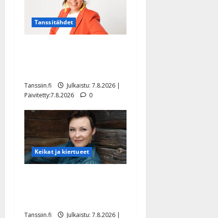
Tanssitähdet
TTK-tähti Anna Hanski
rakastaa tanssia – suru
tyttären syövästä painaa
Tanssiin.fi
Julkaistu: 7.8.2026 |
Päivitetty:7.8.2026
0
Keikat ja kiertueet
Maikilta pysäyttävä
ulostulo: ”Elämä toi eteeni
sellaisen yllätyksen…”
Tanssiin.fi
Julkaistu: 7.8.2026 |