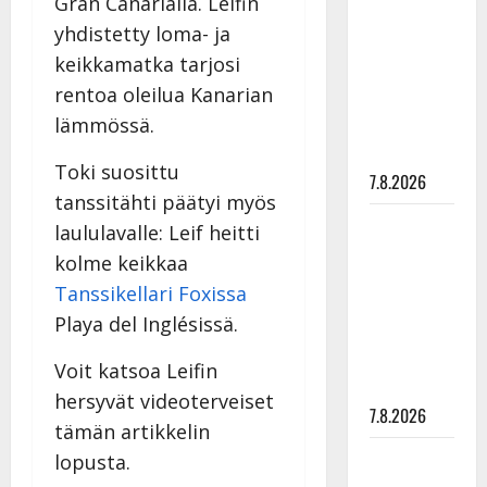
Gran Canarialla. Leifin
rakastaa
yhdistetty loma- ja
tanssia –
keikkamatka tarjosi
suru
rentoa oleilua Kanarian
tyttären
lämmössä.
syövästä
painaa
Toki suosittu
7.8.2026
tanssitähti päätyi myös
Maikilta
laululavalle: Leif heitti
pysäyttävä
kolme keikkaa
ulostulo:
Tanssikellari Foxissa
”Elämä toi
Playa del Inglésissä.
eteeni
sellaisen
Voit katsoa Leifin
yllätyksen…”
hersyvät videoterveiset
7.8.2026
tämän artikkelin
Tanssii
lopusta.
tähtien