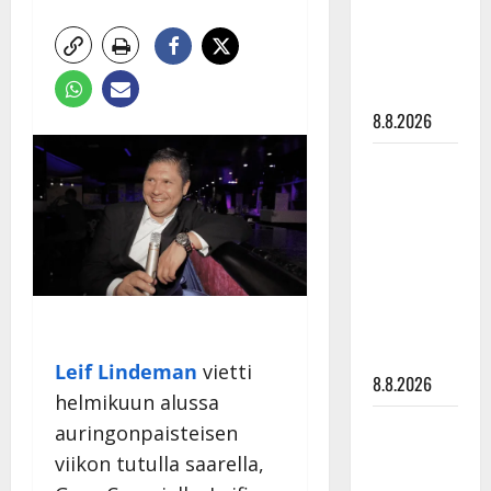
Raija
Mäntyniemi:
matka
tyssäsi
8.8.2026
Matti
Ruohonen
viettää taas
synttäreitään
täydessä
hiljaisuudessa
– tämä on
tilanne nyt
Leif Lindeman
vietti
8.8.2026
helmikuun alussa
TTK-tähti
auringonpaisteisen
Anna
viikon tutulla saarella,
Hanski