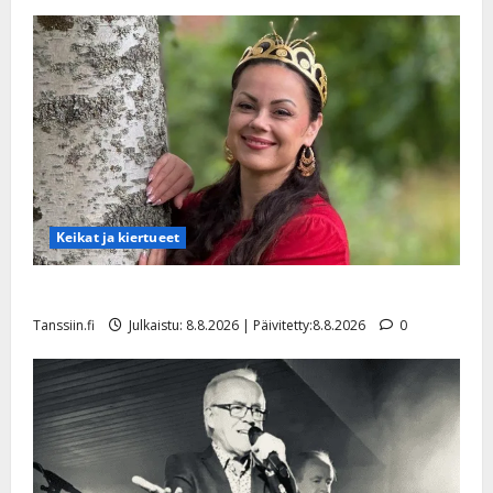
Päivitetty:22.8.2025
Keikat ja kiertueet
Tangokuningatar Raija Mäntyniemi: matka tyssäsi
Tanssiin.fi
Julkaistu: 8.8.2026 | Päivitetty:8.8.2026
0