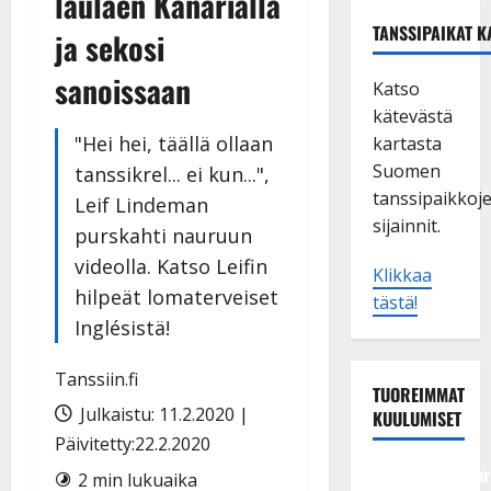
laulaen Kanarialla
TANSSIPAIKAT K
ja sekosi
sanoissaan
Katso
kätevästä
"Hei hei, täällä ollaan
kartasta
Suomen
tanssikrel... ei kun...",
tanssipaikkoj
Leif Lindeman
sijainnit.
purskahti nauruun
videolla. Katso Leifin
Klikkaa
hilpeät lomaterveiset
tästä!
Inglésistä!
Tanssiin.fi
TUOREIMMAT
Julkaistu: 11.2.2020 |
KUULUMISET
Päivitetty:22.2.2020
Tangokuningatar
2 min lukuaika