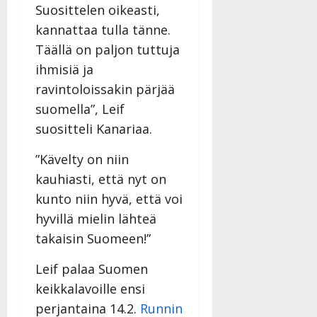
v
Julkaistu:
Suosittelen oikeasti,
p
Päivitetty:
K
22.8.2025
i
i
kannattaa tulla tänne.
a
|
d
a
t
Päivitetty:
Täällä on paljon tuttuja
e
n
r
o
ihmisiä ja
t
i
k
ravintoloissakin pärjää
i
…
o
n
”
suomella”, Leif
o
a
s
Tanssiin.fi
suositteli Kanariaa.
h
t
ä
Julkaistu:
e
”Kävelty on niin
i
20.8.2025
kauhiasti, että nyt on
Tanssiin.fi
t
|
kunto niin hyvä, että voi
Päivitetty:
ä
Julkaistu:
ä
hyvillä mielin lähteä
17.8.2025
n
|
takaisin Suomeen!”
–
Päivitetty:
D
Leif palaa Suomen
a
keikkalavoille ensi
n
perjantaina 14.2.
Runnin
n