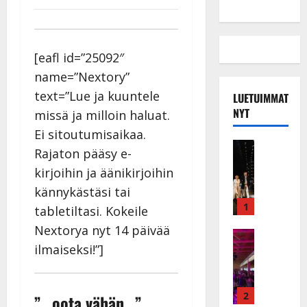
[eafl id=”25092″
name=”Nextory”
text=”Lue ja kuuntele
LUETUIMMAT
NYT
missä ja milloin haluat.
Ei sitoutumisaikaa.
Musiikkiv
Rajaton pääsy e-
H
kirjoihin ja äänikirjoihin
u
i
kännykästäsi tai
k
1
tabletiltasi. Kokeile
e
Nextorya nyt 14 päivää
a
Keikat ja 
I
ilmaiseksi!”]
t
k
h
ä
y
v
v
2
”…oota vähän…”