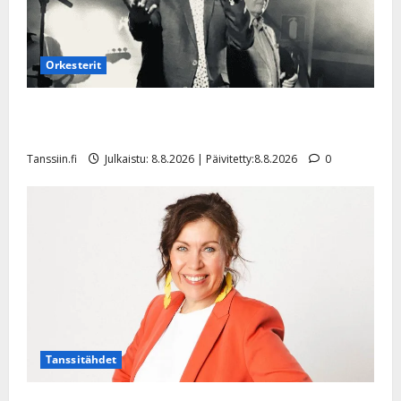
Orkesterit
Matti Ruohonen viettää taas synttäreitään täydessä
hiljaisuudessa – tämä on tilanne nyt
Tanssiin.fi
Julkaistu: 8.8.2026 | Päivitetty:8.8.2026
0
Tanssitähdet