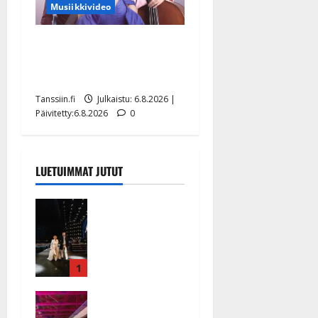
Musiikkivideo
Sopiiko Edith Piaf
tanssilavalle? Pirttijoki
näyttää mallia – video
Tanssiin.fi
Julkaistu: 6.8.2026 |
Päivitetty:6.8.2026
0
LUETUIMMAT JUTUT
Huikeat
hyvästit!
Tommi
saatteli
Katri
1
Helenan
Ikävä
lavalta
sairauskohta
viimeisen