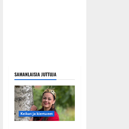
SAMANLAISIA JUTTUJA
Keikat ja kiertueet
Tangokuningatar Raija