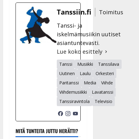
Tanssiin.fi
Toimitus
Tanssi- ja
iskelmämusiikin uutiset
asiantuntevasti.
Lue koko esittely
Tanssi
Musiikki
Tanssilava
Uutinen
Laulu
Orkesteri
Paritanssi
Media
Viihde
Viihdemusiikki
Lavatanssi
Tanssiravintola
Televisio
MITÄ TUNTEITA JUTTU HERÄTTI?