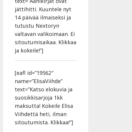
text=”Äänikirjat ovat
jättihitti. Kuuntele nyt
14 päivää ilmaiseksi ja
tutustu Nextoryn
valtavan valikoimaan. Ei
sitoutumisaikaa. Klikkaa
ja kokeile!”]
[eafl id=”19562″
name=”ElisaViihde”
text=”Katso elokuvia ja
suosikkisarjoja 1kk
maksutta! Kokeile Elisa
Viihdettä heti, ilman
sitoutumista. Klikkaa!”]