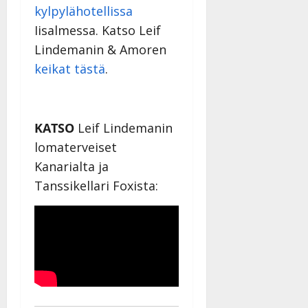
y
kylpylähotellissa
l
Iisalmessa. Katso Leif
l
Lindemanin & Amoren
e
i
keikat tästä
.
s
o
k
KATSO
Leif Lindemanin
i
i
lomaterveiset
t
Kanarialta ja
o
Tanssikellari Foxista:
s
Tanssiin.fi
Julkaistu:
27.4.2025
|
Päivitetty: