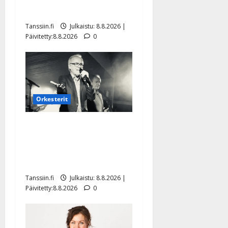
Mäntyniemi: matka tyssäsi
Tanssiin.fi
Julkaistu: 8.8.2026 |
Päivitetty:8.8.2026
0
Orkesterit
Matti Ruohonen viettää taas
synttäreitään täydessä
hiljaisuudessa – tämä on
tilanne nyt
Tanssiin.fi
Julkaistu: 8.8.2026 |
Päivitetty:8.8.2026
0