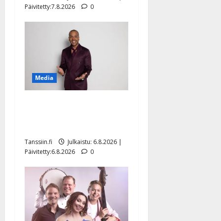
Päivitetty:7.8.2026
0
Media
Tanssii tähtien kanssa -
julkkikset julki: Anna
Hanski liitää tv-parketilla
Tanssiin.fi
Julkaistu: 6.8.2026 |
Päivitetty:6.8.2026
0