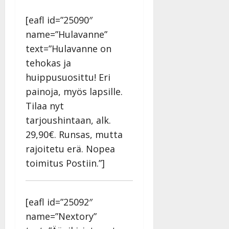
[eafl id=”25090″
name=”Hulavanne”
text=”Hulavanne on
tehokas ja
huippusuosittu! Eri
painoja, myös lapsille.
Tilaa nyt
tarjoushintaan, alk.
29,90€. Runsas, mutta
rajoitetu erä. Nopea
toimitus Postiin.”]
[eafl id=”25092″
name=”Nextory”