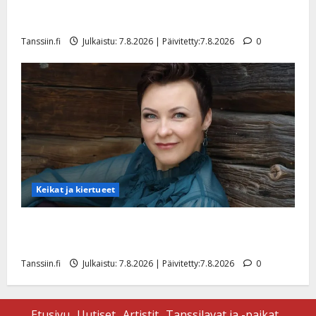
TTK-tähti Anna Hanski rakastaa tanssia – suru
tyttären syövästä painaa
Tanssiin.fi
Julkaistu: 7.8.2026 | Päivitetty:7.8.2026
0
Keikat ja kiertueet
Maikilta pysäyttävä ulostulo: ”Elämä toi eteeni
sellaisen yllätyksen…”
Tanssiin.fi
Julkaistu: 7.8.2026 | Päivitetty:7.8.2026
0
Etusivu
Uutiset
Artistit
Tanssilavat ja -paikat