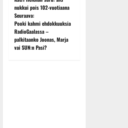
o
nukkui pois 102-vuotiaana
s
Seuraava:
Pooki kahmi ehdokkuuksia
t
RadioGaalassa –
n
palkitaanko Joonas, Marja
vai SUN:n Pasi?
a
v
i
g
a
t
i