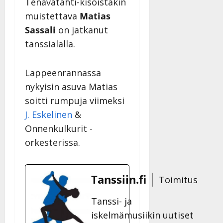
Tenavatähti-kisoistakin
muistettava
Matias
Sassali
on jatkanut
tanssialalla.
Lappeenrannassa
nykyisin asuva Matias
soitti rumpuja viimeksi
J. Eskelinen
&
Onnenkulkurit -
orkesterissa.
Tanssiin.fi
Toimitus
Tanssi- ja
iskelmämusiikin uutiset