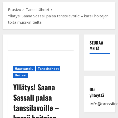
Etusivu
Tanssitähdet
Yllätys! Saana Sassali palaa tanssilavoille – karsii hoitajan
töitä musiikin tieltä
SEURAA
MEITÄ
Haastattelu
Tanssitähdet
Uutiset
Yllätys! Saana
Ota
Sassali palaa
yhteyttä
info@tanssiin.f
tanssilavoille –
karsii hoitajan