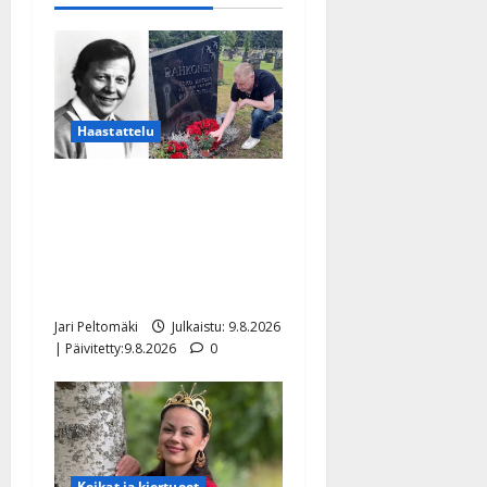
Haastattelu
Esko Rahkonen olisi
täyttänyt 90 vuotta – Arto
Rahkonen kävi haudalla ja
kertoo iskelmälegendan
viimeisistä vuosista
Jari Peltomäki
Julkaistu: 9.8.2026
| Päivitetty:9.8.2026
0
Keikat ja kiertueet