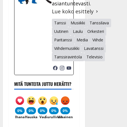
asiantuntevasti.
Lue koko esittely
Tanssi
Musiikki
Tanssilava
Uutinen
Laulu
Orkesteri
Paritanssi
Media
Viihde
Viihdemusiikki
Lavatanssi
Tanssiravintola
Televisio
MITÄ TUNTEITA JUTTU HERÄTTI?
0%
0%
0%
0%
0%
Ihana
Hauska
Vau
Surullinen
Vihainen