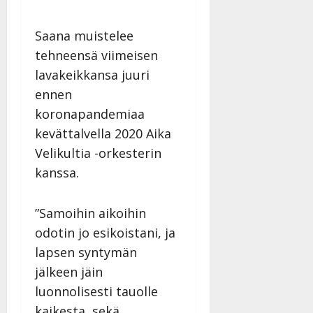
Saana muistelee
tehneensä viimeisen
lavakeikkansa juuri
ennen
koronapandemiaa
kevättalvella 2020 Aika
Velikultia -orkesterin
kanssa.
”Samoihin aikoihin
odotin jo esikoistani, ja
lapsen syntymän
jälkeen jäin
luonnolisesti tauolle
kaikesta, sekä