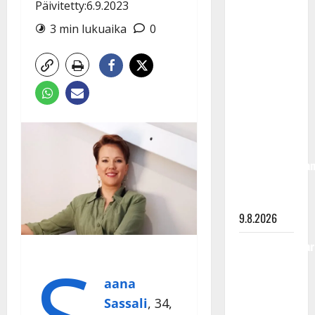
Päivitetty:6.9.2023
Rahkonen
olisi
3 min lukuaika
0
täyttänyt
90 vuotta –
Arto
Rahkonen
kävi
haudalla ja
kertoo
iskelmälegenda
viimeisistä
vuosista
9.8.2026
Tangokuningatar
S
Raija
Mäntyniemi:
aana
matka
Sassali
, 34,