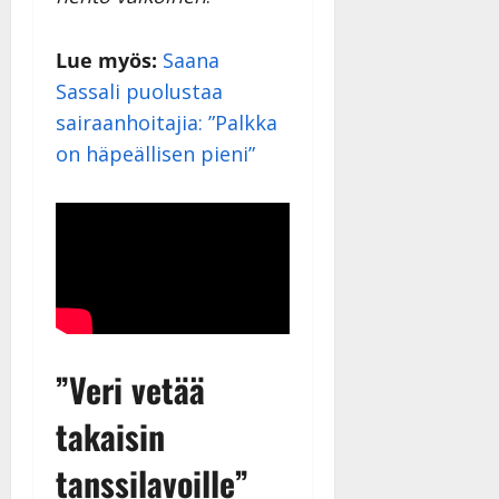
Julkaistu:
27.4.2025
Lue myös:
Saana
|
Päivitetty:
Sassali puolustaa
sairaanhoitajia: ”Palkka
on häpeällisen pieni”
”Veri vetää
takaisin
tanssilavoille”