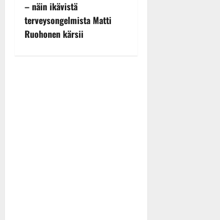
– näin ikävistä
a
terveysongelmista Matti
v
Ruohonen kärsii
i
g
a
t
i
o
n