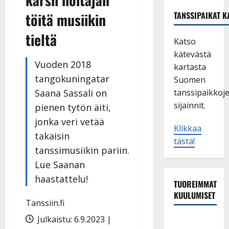
töitä musiikin
TANSSIPAIKAT K
tieltä
Katso
kätevästä
Vuoden 2018
kartasta
tangokuningatar
Suomen
Saana Sassali on
tanssipaikkoj
sijainnit.
pienen tytön äiti,
jonka veri vetää
Klikkaa
takaisin
tästä!
tanssimusiikin pariin.
Lue Saanan
haastattelu!
TUOREIMMAT
KUULUMISET
Tanssiin.fi
Julkaistu: 6.9.2023 |
Esko