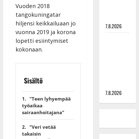
tyttären
Vuoden 2018
syövästä
tangokuningatar
painaa
hiljensi keikkailuaan jo
7.8.2026
vuonna 2019 ja korona
Maikilta
lopetti esiintymiset
pysäyttävä
kokonaan.
ulostulo:
”Elämä toi
eteeni
sellaisen
Sisältö
yllätyksen…”
7.8.2026
"Teen lyhyempää
työaikaa
sairaanhoitajana"
"Veri vetää
takaisin