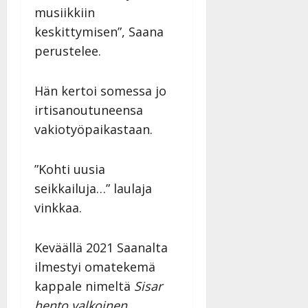
n
|
musiikkiin
–
Päivitetty:
keskittymisen”, Saana
D
a
perustelee.
n
n
Hän kertoi somessa jo
y
l
irtisanoutuneensa
l
vakiotyöpaikastaan.
e
i
s
”Kohti uusia
o
seikkailuja…” laulaja
k
vinkkaa.
i
i
t
Keväällä 2021 Saanalta
o
ilmestyi omatekemä
s
kappale nimeltä
Sisar
Tanssiin.fi
hento valkoinen
.