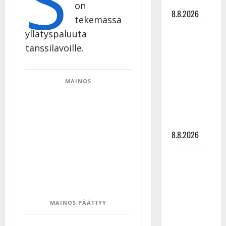
tyssäsi
on
8.8.2026
tekemässä
Matti
yllätyspaluuta
Ruohonen
tanssilavoille.
viettää taas
synttäreitään
MAINOS
täydessä
hiljaisuudessa
– tämä on
tilanne nyt
8.8.2026
TTK-tähti
Anna
Hanski
rakastaa
MAINOS PÄÄTTYY
tanssia –
suru