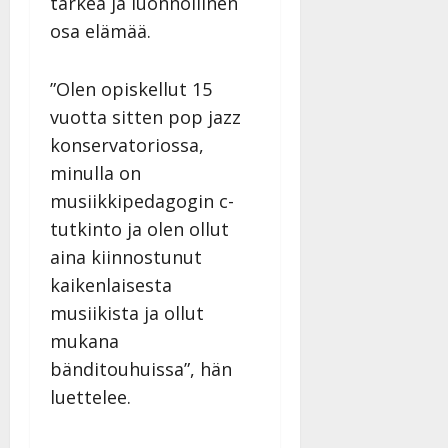
tärkeä ja luonnollinen
osa elämää.
”Olen opiskellut 15
vuotta sitten pop jazz
konservatoriossa,
minulla on
musiikkipedagogin c-
tutkinto ja olen ollut
aina kiinnostunut
kaikenlaisesta
musiikista ja ollut
mukana
bänditouhuissa”, hän
luettelee.