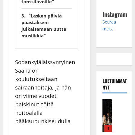
tanssilavoille"
Instagram
"Lasken päiviä
Seuraa
päästäkseni
meitä
julkaisemaan uutta
musiikkia"
Sodankyläläissyntyinen
Saana on
koulutukseltaan
LUETUIMMAT
NYT
sairaanhoitaja, ja hän
on viime vuodet
Musiikkiv
paiskinut töitä
H
hoitoalalla
u
pääkaupunkiseudulla.
i
k
1
e