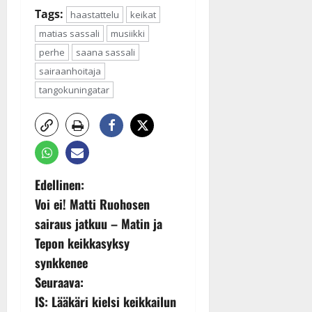
Tags:
haastattelu
keikat
matias sassali
musiikki
perhe
saana sassali
sairaanhoitaja
tangokuningatar
P
Edellinen:
Voi ei! Matti Ruohosen
o
sairaus jatkuu – Matin ja
s
Tepon keikkasyksy
synkkenee
t
Seuraava:
n
IS: Lääkäri kielsi keikkailun