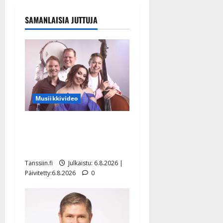
SAMANLAISIA JUTTUJA
Musiikkivideo
Sopiiko Edith Piaf
tanssilavalle? Pirttijoki
näyttää mallia – video
Tanssiin.fi
Julkaistu: 6.8.2026 |
Päivitetty:6.8.2026
0