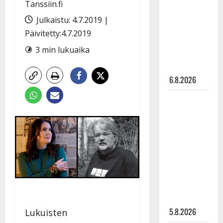
Tanssiin.fi
Edith Piaf
tanssilavalle?
Julkaistu: 4.7.2019 |
Pirttijoki
Päivitetty:4.7.2019
näyttää
3 min lukuaika
mallia –
video
6.8.2026
Leif
Lindeman
levytti:
”Kuvaa
osuvasti
uraani
pikkupojasta
näihin
päiviin”
5.8.2026
Lukuisten