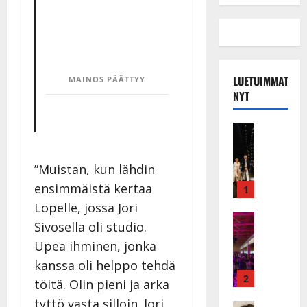
LUETUIMMAT
MAINOS PÄÄTTYY
NYT
Musiikkiv
H
u
”Muistan, kun lähdin
i
k
ensimmäistä kertaa
1
e
Lopelle, jossa Jori
a
Keikat ja 
Sivosella oli studio.
I
t
Upea ihminen, jonka
k
h
ä
y
kanssa oli helppo tehdä
v
v
2
töitä. Olin pieni ja arka
ä
ä
tyttö vasta silloin. Jori
Tanssitäh