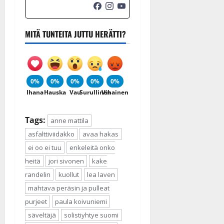
MITÄ TUNTEITA JUTTU HERÄTTI?
0%
0%
0%
0%
0%
Ihana
Hauska
Vau
Surullinen
Vihainen
Tags:
anne mattila
asfalttiviidakko
avaa hakas
ei oo ei tuu
enkeleitä onko
heitä
jori sivonen
kake
randelin
kuollut
lea laven
mahtava peräsin ja pulleat
purjeet
paula koivuniemi
säveltäjä
solistiyhtye suomi