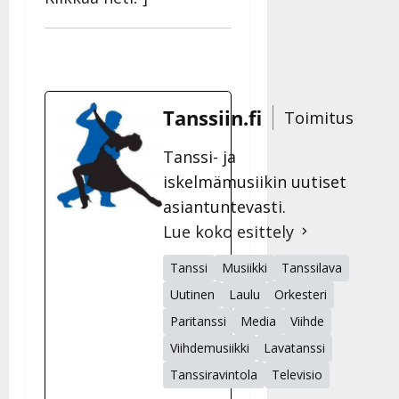
Tanssiin.fi
Toimitus
Tanssi- ja
iskelmämusiikin uutiset
asiantuntevasti.
Lue koko esittely
Tanssi
Musiikki
Tanssilava
Uutinen
Laulu
Orkesteri
Paritanssi
Media
Viihde
Viihdemusiikki
Lavatanssi
Tanssiravintola
Televisio