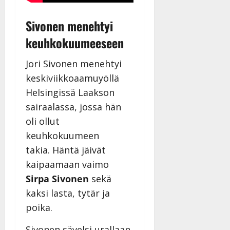
Sivonen menehtyi
keuhkokuumeeseen
Jori Sivonen menehtyi
keskiviikkoaamuyöllä
Helsingissä Laakson
sairaalassa, jossa hän
oli ollut
keuhkokuumeen
takia. Häntä jäivät
kaipaamaan vaimo
Sirpa Sivonen
sekä
kaksi lasta, tytär ja
poika.
Sivonen sävelsi urallaan