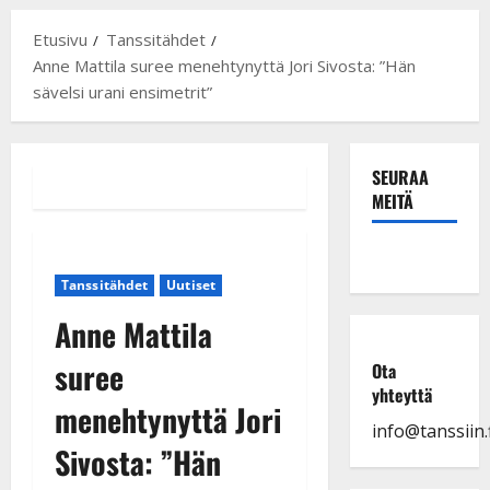
Etusivu
Tanssitähdet
Anne Mattila suree menehtynyttä Jori Sivosta: ”Hän
sävelsi urani ensimetrit”
SEURAA
MEITÄ
Tanssitähdet
Uutiset
Anne Mattila
suree
Ota
yhteyttä
menehtynyttä Jori
info@tanssiin.f
Sivosta: ”Hän