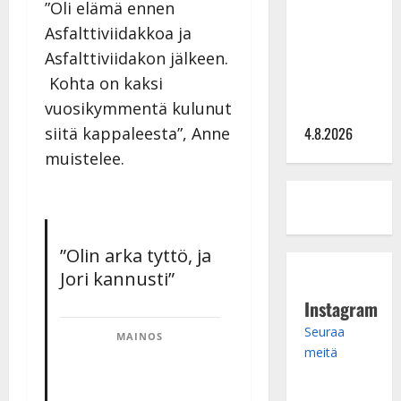
”Oli elämä ennen
tangomatkan
Asfalttiviidakkoa ja
hinta: 10
Asfalttiviidakon jälkeen.
000 eurolla
Kohta on kaksi
keikkoja
vuosikymmentä kulunut
sivu suun
siitä kappaleesta”, Anne
4.8.2026
muistelee.
”Olin arka tyttö, ja
Jori kannusti”
Instagram
Seuraa
MAINOS
meitä