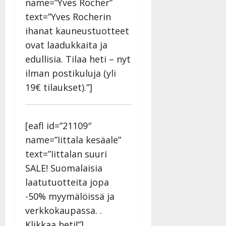
name=”Yves Rocher”
text=”Yves Rocherin
ihanat kauneustuotteet
ovat laadukkaita ja
edullisia. Tilaa heti – nyt
ilman postikuluja (yli
19€ tilaukset).”]
[eafl id=”21109″
name=”Iittala kesäale”
text=”Iittalan suuri
SALE! Suomalaisia
laatutuotteita jopa
-50% myymälöissä ja
verkkokaupassa. .
Klikkaa heti!”]