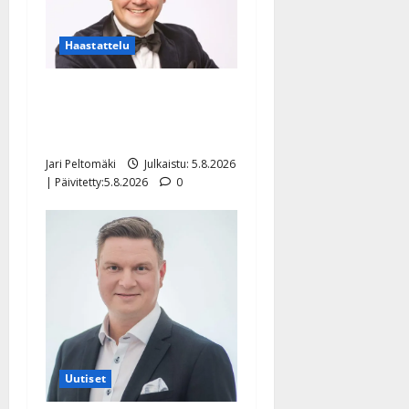
Haastattelu
Leif Lindeman levytti:
”Kuvaa osuvasti uraani
pikkupojasta näihin päiviin”
Jari Peltomäki
Julkaistu: 5.8.2026
| Päivitetty:5.8.2026
0
Uutiset