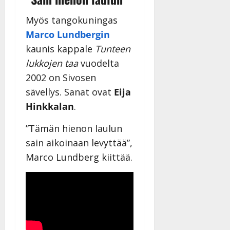
l
l
Myös tangokuningas
e
Marco Lundbergin
i
s
kaunis kappale
Tunteen
o
lukkojen taa
vuodelta
k
2002 on Sivosen
i
sävellys. Sanat ovat
Eija
i
t
Hinkkalan
.
o
s
”Tämän hienon laulun
Tanssiin.fi
sain aikoinaan levyttää”,
Marco Lundberg kiittää.
Julkaistu:
27.4.2025
|
Päivitetty: