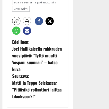
sua vasen aina painautuisin
vexi salmi
P
Edellinen:
Joel Hallikaisella rakkauden
o
vuosipäivä: ”Tyttö muutti
s
Vespani suunnan” – katso
kuva
t
Seuraava:
n
Matti ja Teppo Seiskassa:
”Pitäisikö rollaattori laittaa
a
tilaukseen?!”
v