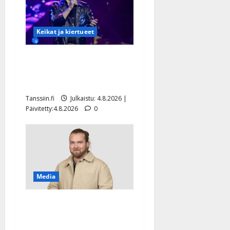
Keikat ja kiertueet
Ilari Hämäläisen
tangomatkan hinta: 10 000
eurolla keikkoja sivu suun
Tanssiin.fi
Julkaistu: 4.8.2026 |
Päivitetty:4.8.2026
0
Media
Teemu Roivainen kieroilee
tv:n Petollisissa – pelkää
putoavansa ensimmäisenä