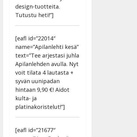
design-tuotteita.
Tutustu heti!”]
[eafl id=”22014″
name=”Apilanlehti kesä”
text=”Tee arjestasi juhla
Apilanlehden avulla. Nyt
voit tilata 4 lautasta +
syvän uunipadan
hintaan 9,90 €! Aidot
kulta- ja
platinakoristelut!”]
[eafl id=”21677″