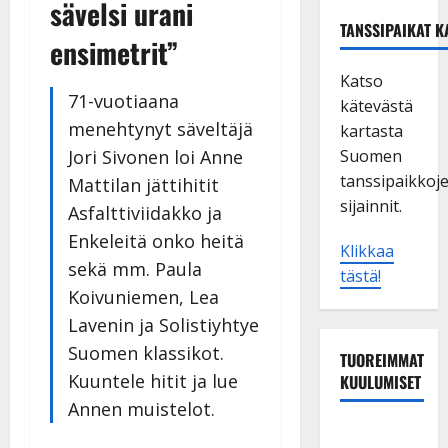
sävelsi urani
TANSSIPAIKAT K
ensimetrit”
Katso
71-vuotiaana
kätevästä
menehtynyt säveltäjä
kartasta
Jori Sivonen loi Anne
Suomen
tanssipaikkoj
Mattilan jättihitit
sijainnit.
Asfalttiviidakko ja
Enkeleitä onko heitä
Klikkaa
sekä mm. Paula
tästä!
Koivuniemen, Lea
Lavenin ja Solistiyhtye
Suomen klassikot.
TUOREIMMAT
Kuuntele hitit ja lue
KUULUMISET
Annen muistelot.
Sopiiko