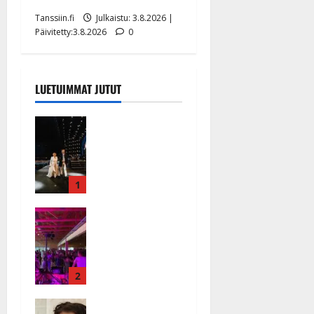
Tanssiin.fi
Julkaistu: 3.8.2026 |
Päivitetty:3.8.2026
0
LUETUIMMAT JUTUT
Huikeat
hyvästit!
Tommi
saatteli
Katri
1
Helenan
Ikävä
lavalta
sairauskohta
viimeisen
us: soittaja
kerran –
tuupertui
kuva- ja
kesken
2
videokooste
tanssikeikan
Tanssiin.fi
Heidi
Särkässä
Julkaistu: