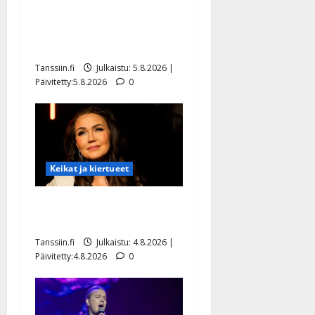
Jukka Hallikainen, 50,
liikuttuu lapsenlapsistaan –
uusi laulu koskettaa syvältä
Tanssiin.fi
Julkaistu: 5.8.2026 |
Päivitetty:5.8.2026
0
Keikat ja kiertueet
Saija Tuupanen ei toivu –
lääkäri: ”Vaakatasoon”
Tanssiin.fi
Julkaistu: 4.8.2026 |
Päivitetty:4.8.2026
0