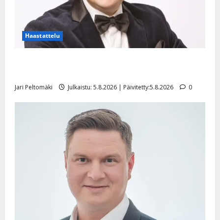
Haastattelu
Leif Lindeman levytti: ”Kuvaa osuvasti uraani
pikkupojasta näihin päiviin”
Jari Peltomäki
Julkaistu: 5.8.2026 | Päivitetty:5.8.2026
0