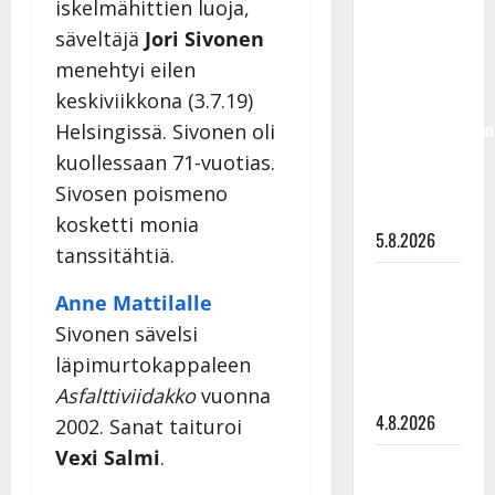
iskelmähittien luoja,
Jukka
säveltäjä
Jori Sivonen
Hallikainen,
menehtyi eilen
50,
keskiviikkona (3.7.19)
liikuttuu
lapsenlapsistaan
Helsingissä. Sivonen oli
– uusi laulu
kuollessaan 71-vuotias.
koskettaa
Sivosen poismeno
syvältä
kosketti monia
5.8.2026
tanssitähtiä.
Saija
Anne Mattilalle
Tuupanen ei
Sivonen sävelsi
toivu –
läpimurtokappaleen
lääkäri:
”Vaakatasoon”
Asfalttiviidakko
vuonna
4.8.2026
2002. Sanat taituroi
Vexi Salmi
.
Ilari
Hämäläisen