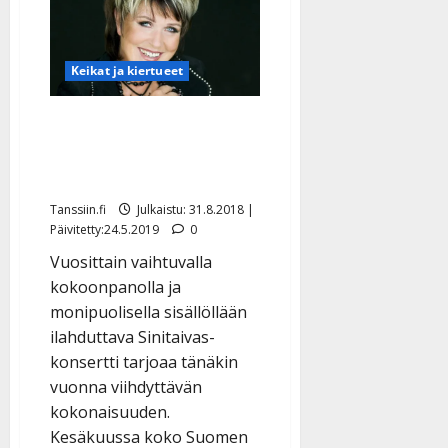
Kansalta
uusi
levy
ja
kiertue
Keikat ja kiertueet
Sinitaivas-kiertaa alkaa
taas: Mukana myös Lea
Laven
Tanssiin.fi
Julkaistu: 31.8.2018 |
Päivitetty:24.5.2019
0
Vuosittain vaihtuvalla
kokoonpanolla ja
monipuolisella sisällöllään
ilahduttava Sinitaivas-
konsertti tarjoaa tänäkin
vuonna viihdyttävän
kokonaisuuden.
Kesäkuussa koko Suomen