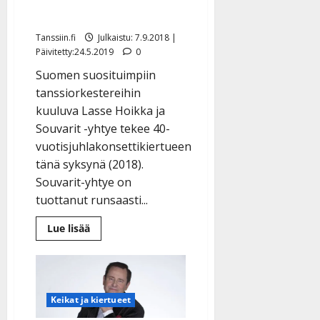
pinnalla
Tanssiin.fi
Julkaistu: 7.9.2018 |
Päivitetty:24.5.2019
0
Suomen suosituimpiin
tanssiorkestereihin
kuuluva Lasse Hoikka ja
Souvarit -yhtye tekee 40-
vuotisjuhlakonsettikiertueen
tänä syksynä (2018).
Souvarit-yhtye on
tuottanut runsaasti...
Lue
Lue lisää
lisää
aiheesta
Souvareiden
juhlakiertue
alkaa:
jo
40
Keikat ja kiertueet
vuotta
pinnalla