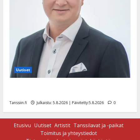
Uutiset
Jukka Hallikainen, 50, liikuttuu lapsenlapsistaan –
uusi laulu koskettaa syvältä
Tanssiin.fi
Julkaistu: 5.8.2026 | Päivitetty:5.8.2026
0
Etusivu
Uutiset
Artistit
Tanssilavat ja -paikat
Toimitus ja yhteystiedot