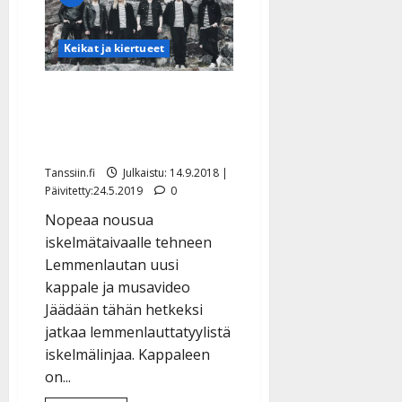
kiertue
loihtii
joulumielen
yli
Keikat ja kiertueet
100
esiintyjällä
Lemmenlautalta uusi
musiikkivideo: Katso ja
ihastu!
Tanssiin.fi
Julkaistu: 14.9.2018 |
Päivitetty:24.5.2019
0
Nopeaa nousua
iskelmätaivaalle tehneen
Lemmenlautan uusi
kappale ja musavideo
Jäädään tähän hetkeksi
jatkaa lemmenlauttatyylistä
iskelmälinjaa. Kappaleen
on...