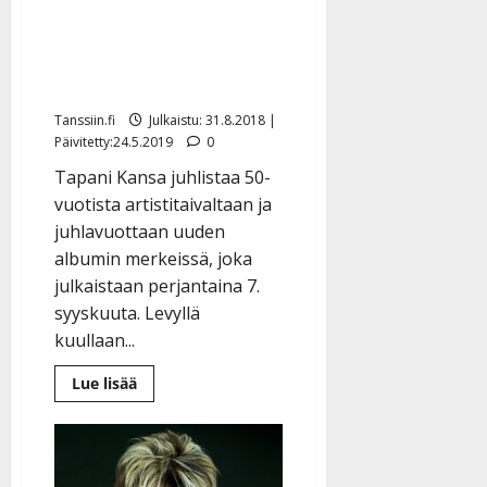
Kuuntele sinkku – Tapani
Kansalta uusi levy ja
kiertue
Tanssiin.fi
Julkaistu: 31.8.2018 |
Päivitetty:24.5.2019
0
Tapani Kansa juhlistaa 50-
vuotista artistitaivaltaan ja
juhlavuottaan uuden
albumin merkeissä, joka
julkaistaan perjantaina 7.
syyskuuta. Levyllä
kuullaan...
Lue
Lue lisää
lisää
aiheesta
Kuuntele
sinkku
–
Tapani