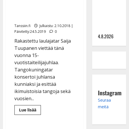
Saija
Vielä ehtii mukaan: Saija
Tuupanen ei
Tuupasen juhlakiertue
toivu –
alkaa pian
lääkäri:
Tanssiin.fi
Julkaistu: 2.10.2018 |
”Vaakatasoon”
Päivitetty:24.5.2019
0
4.8.2026
Rakastettu laulajatar Saija
Tuupanen viettää tänä
vuonna 15-
vuotistaiteilijajuhlaa.
Tangokuningatar
konsertoi juhlansa
kunniaksi ja esittää
ikimuistoisia tangoja sekä
Instagram
vuosien...
Seuraa
meitä
Lue
Lue lisää
lisää
aiheesta
Vielä
ehtii