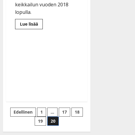
keikkailun vuoden 2018
lopulla.
Lue
Lue lisää
lisää
aiheesta
Neljänsuora
pitkälle
tauolle
Artikkelien
Edellinen
1
…
17
18
19
20
sivutus