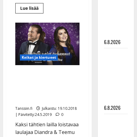
julkkikset
Lue
Lue lisää
julki: Anna
lisää
aiheesta
Hanski
Jari
Sillanpää
liitää tv-
tunnelmoi
”extra-
parketilla
konsertissa”
6.8.2026
joulun
alla
Hämeenlinnassa
Sopiiko
Keikat ja kiertueet
Edith Piaf
tanssilavalle?
Joulukonserttikiertueelle
Pirttijoki
lähtevä Teemu Roivainen:
näyttää
”Pyhitän vain joulun
mallia –
perheelle”
video
6.8.2026
Tanssiin.fi
Julkaistu: 19.10.2018
| Päivitetty:24.5.2019
0
Leif
Kaksi tähtien lailla loistavaa
Lindeman
laulajaa Diandra & Teemu
levytti: