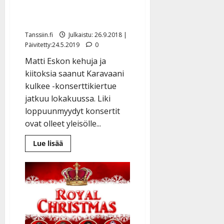
l
Matti Eskon kiitelty
e
konserttikiertue jatkuu
i
s
Tanssiin.fi
Julkaistu: 26.9.2018 |
Päivitetty:24.5.2019
0
o
k
Matti Eskon kehuja ja
i
kiitoksia saanut Karavaani
i
kulkee -konserttikiertue
t
jatkuu lokakuussa. Liki
o
loppuunmyydyt konsertit
s
ovat olleet yleisölle...
Tanssiin.fi
Lue
Lue lisää
Julkaistu:
lisää
27.4.2025
aiheesta
Matti
|
Eskon
Päivitetty:
kiitelty
konserttikiertue
jatkuu