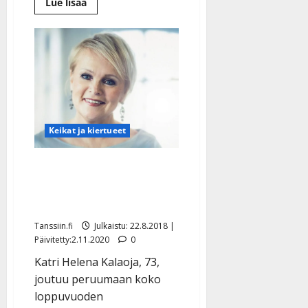
Lue
Lue lisää
lisää
aiheesta
”Raavaat
miehet
herkistelevät”
–
uusi
konserttikiertue
takaa
tunteita
Keikat ja kiertueet
Katri Helena peruuttaa
juhlakonserttinsa –
sairausloma jatkuu
Tanssiin.fi
Julkaistu: 22.8.2018 |
Päivitetty:2.11.2020
0
Katri Helena Kalaoja, 73,
joutuu peruumaan koko
loppuvuoden