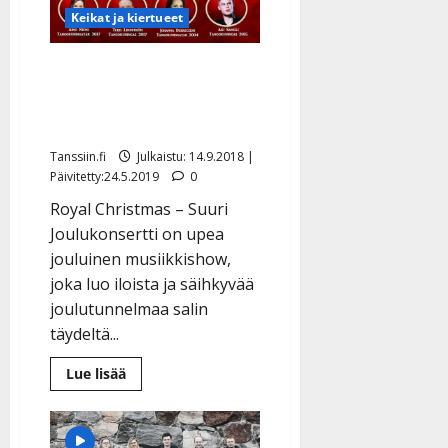
Keikat ja kiertueet
Suuri Joulukonsertti -
kiertue loihtii joulumielen
yli 100 esiintyjällä
Tanssiin.fi
Julkaistu: 14.9.2018 |
Päivitetty:24.5.2019
0
Royal Christmas – Suuri
Joulukonsertti on upea
jouluinen musiikkishow,
joka luo iloista ja säihkyvää
joulutunnelmaa salin
täydeltä...
Lue
Lue lisää
lisää
aiheesta
Suuri
Joulukonsertti
-