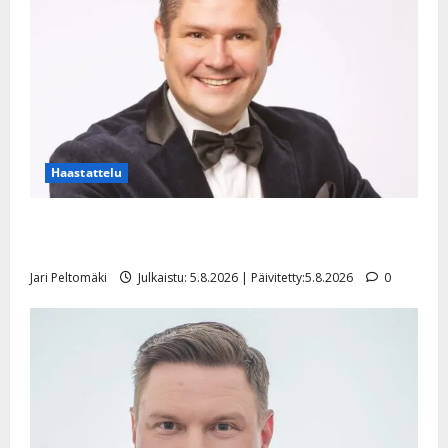
Haastattelu
Leif Lindeman levytti: ”Kuvaa osuvasti uraani
pikkupojasta näihin päiviin”
Jari Peltomäki
Julkaistu: 5.8.2026 | Päivitetty:5.8.2026
0