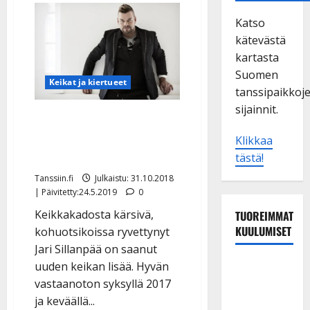
Katso
kätevästä
kartasta
Suomen
Keikat ja kiertueet
tanssipaikkoj
sijainnit.
Jari Sillanpää tunnelmoi
”extra-konsertissa” joulun
Klikkaa
alla Hämeenlinnassa
tästä!
Tanssiin.fi
Julkaistu: 31.10.2018
| Päivitetty:24.5.2019
0
Keikkakadosta kärsivä,
TUOREIMMAT
KUULUMISET
kohuotsikoissa ryvettynyt
Jari Sillanpää on saanut
Tanssii
uuden keikan lisää. Hyvän
tähtien
vastaanoton syksyllä 2017
kanssa -
ja keväällä...