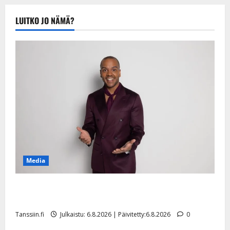
LUITKO JO NÄMÄ?
Media
Tanssii tähtien kanssa -julkkikset julki: Anna Hanski
liitää tv-parketilla
Tanssiin.fi
Julkaistu: 6.8.2026 | Päivitetty:6.8.2026
0