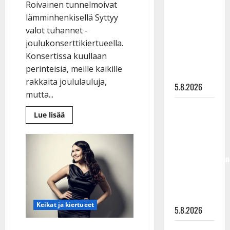
Roivainen tunnelmoivat
”Kuvaa
lämminhenkisellä Syttyy
osuvasti
valot tuhannet -
uraani
joulukonserttikiertueella.
pikkupojasta
Konsertissa kuullaan
näihin
perinteisiä, meille kaikille
päiviin”
rakkaita joululauluja,
5.8.2026
mutta...
Jukka
Lue
Lue lisää
Hallikainen,
lisää
aiheesta
50,
Joulukonserttikiertueelle
lähtevä
liikuttuu
Teemu
lapsenlapsistaan
Roivainen:
”Pyhitän
– uusi laulu
vain
joulun
koskettaa
perheelle”
syvältä
Keikat ja kiertueet
5.8.2026