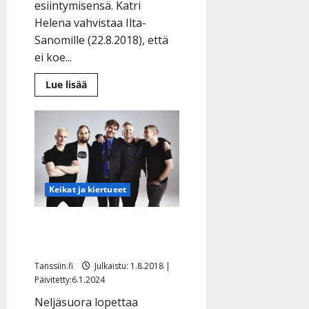
esiintymisensä. Katri
Helena vahvistaa Ilta-
Sanomille (22.8.2018), että
ei koe...
Lue
Lue lisää
lisää
aiheesta
Katri
Helena
peruuttaa
juhlakonserttinsa
–
sairausloma
jatkuu
Keikat ja kiertueet
Neljänsuora pitkälle
tauolle
Tanssiin.fi
Julkaistu: 1.8.2018 |
Päivitetty:6.1.2024
Neljäsuora lopettaa