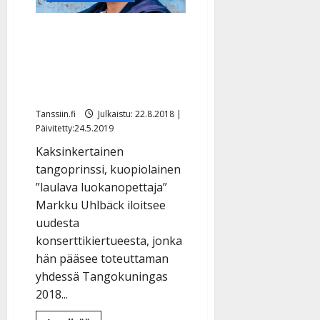
”Raavaat miehet
herkistelevät” – uusi
konserttikiertue takaa
tunteita
Tanssiin.fi
Julkaistu: 22.8.2018 |
Päivitetty:24.5.2019
Kaksinkertainen
tangoprinssi, kuopiolainen
”laulava luokanopettaja”
Markku Uhlbäck iloitsee
uudesta
konserttikiertueesta, jonka
hän pääsee toteuttaman
yhdessä Tangokuningas
2018...