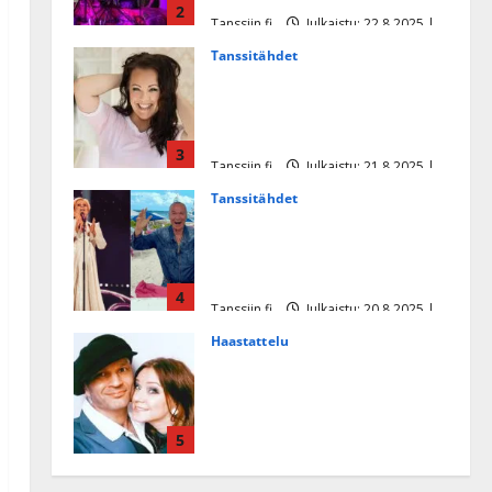
2
Tanssiin.fi
Julkaistu: 22.8.2025 |
Päivitetty:22.8.2025
Tanssitähdet
Heidi Pakarisen ja Mika
Pohjosen tytär kilpailee
missikisoissa
3
Tanssiin.fi
Julkaistu: 21.8.2025 |
Päivitetty:22.8.2025
Tanssitähdet
Tämä Ile Vainion runo Katri
Helenasta paisui hitiksi: ”Voi
tule Katri…”
4
Tanssiin.fi
Julkaistu: 20.8.2025 |
Päivitetty:22.8.2025
Haastattelu
Huikea rakkaustarina!
Dimitri Keiski ja Katja
juhlivat pian tinahäitään –
5
Dannylle iso kiitos
Tanssiin.fi
Julkaistu: 27.4.2025 |