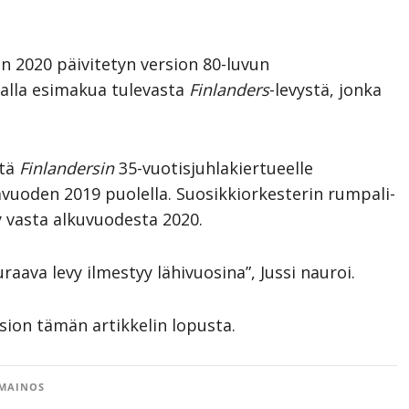
een 2020 päivitetyn version 80-luvun
alla esimakua tulevasta
Finlanders
-levystä, jonka
ttä
Finlandersin
35-vuotisjuhlakiertueelle
hlavuoden 2019 puolella. Suosikkiorkesterin rumpali-
 vasta alkuvuodesta 2020.
raava levy ilmestyy lähivuosina”, Jussi nauroi.
sion tämän artikkelin lopusta.
MAINOS