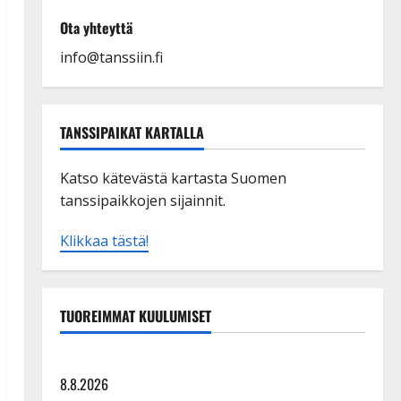
Ota yhteyttä
info@tanssiin.fi
TANSSIPAIKAT KARTALLA
Katso kätevästä kartasta Suomen
tanssipaikkojen sijainnit.
Klikkaa tästä!
TUOREIMMAT KUULUMISET
Tangokuningatar Raija Mäntyniemi: matka tyssäsi
8.8.2026