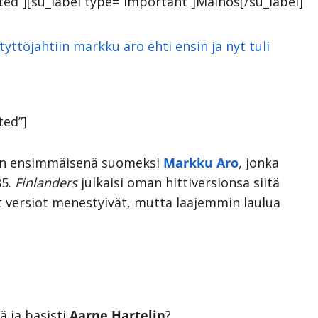
otted”][su_label type=”important”]Mainos[/su_label]
ted”]
rin ensimmäisenä suomeksi
Markku Aro
, jonka
85.
Finlanders
julkaisi oman hittiversionsa siitä
ersiot menestyivät, mutta laajemmin laulua
ä ja basisti
Aarne Hartelin
?