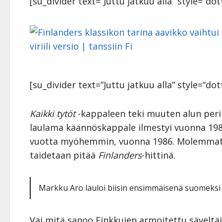
[su_divider text=”Juttu jatkuu alla” style=”d
[su_divider text=”Juttu jatkuu alla” style=”dot
Kaikki tytöt
-kappaleen teki muuten alun pe
laulama käännöskappale ilmestyi vuonna 19
vuotta myöhemmin, vuonna 1986. Molemmat v
taidetaan pitää
Finlanders
-hittinä.
Markku Aro lauloi biisin ensimmäisenä suomeksi
Vai mitä sanoo Finkkujen armoitettu säveltäj