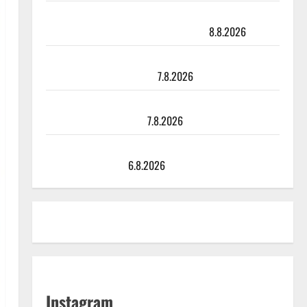
Matti Ruohonen viettää taas synttäreitään täydessä
hiljaisuudessa – tämä on tilanne nyt
8.8.2026
TTK-tähti Anna Hanski rakastaa tanssia – suru
tyttären syövästä painaa
7.8.2026
Maikilta pysäyttävä ulostulo: ”Elämä toi eteeni
sellaisen yllätyksen…”
7.8.2026
Tanssii tähtien kanssa -julkkikset julki: Anna Hanski
liitää tv-parketilla
6.8.2026
Instagram