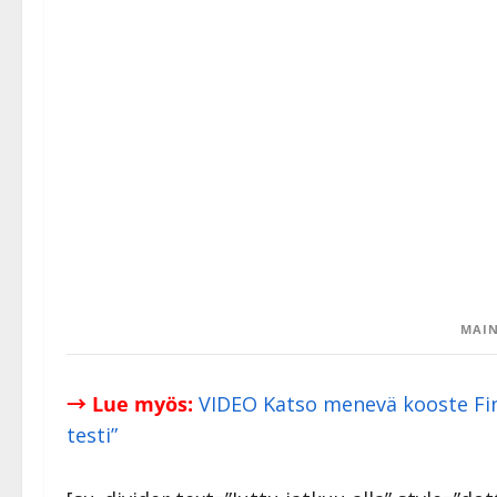
MAIN
→ Lue myös:
VIDEO Katso menevä kooste Finl
testi”