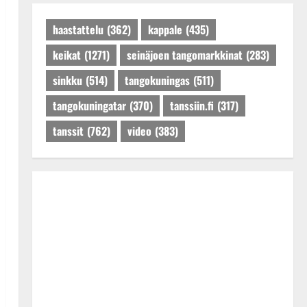
Päivitetty:27.4.2025
haastattelu
(362)
kappale
(435)
keikat
(1271)
seinäjoen tangomarkkinat
(283)
sinkku
(514)
tangokuningas
(511)
tangokuningatar
(370)
tanssiin.fi
(317)
tanssit
(762)
video
(383)