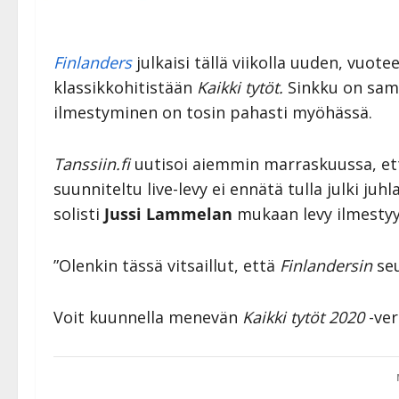
Finlanders
julkaisi tällä viikolla uuden, vuot
klassikkohitistään
Kaikki tytöt.
Sinkku on sam
ilmestyminen on tosin pahasti myöhässä.
Tanssiin.fi
uutisoi aiemmin marraskuussa, e
suunniteltu live-levy ei ennätä tulla julki ju
solisti
Jussi Lammelan
mukaan levy ilmestyy
”Olenkin tässä vitsaillut, että
Finlandersin
seu
Voit kuunnella menevän
Kaikki tytöt 2020
-ver