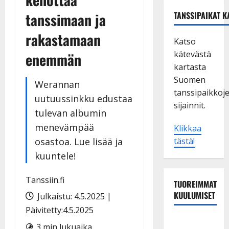
tanssimaan ja
TANSSIPAIKAT K
rakastamaan
Katso
kätevästä
enemmän
kartasta
Suomen
Werannan
tanssipaikkoj
uutuussinkku edustaa
sijainnit.
tulevan albumin
menevämpää
Klikkaa
osastoa. Lue lisää ja
tästä!
kuuntele!
Tanssiin.fi
TUOREIMMAT
KUULUMISET
Julkaistu: 4.5.2025 |
Päivitetty:4.5.2025
Tanssii
3 min lukuaika