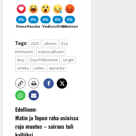
0%
0%
0%
0%
0%
Ihana
Hauska
Vau
Surullinen
Vihainen
Tags:
2025
albumi
Esa
Kinnunen
esikoisalbumi
levy
Ossi Peltoniemi
single
sinkku
video
weranta
P
Edellinen:
Matin ja Tepon raha-asioissa
o
raju muutos – sairaus tuli
kalliiksi