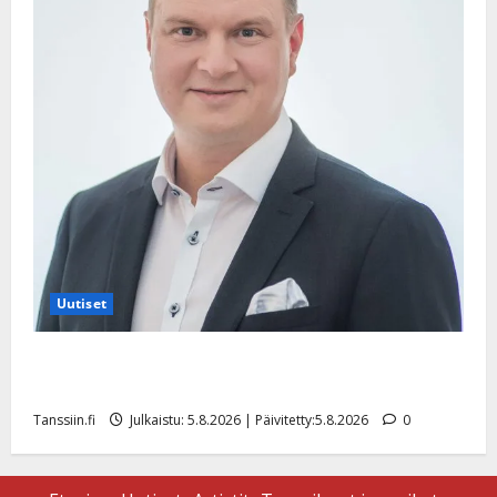
Uutiset
Jukka Hallikainen, 50, liikuttuu lapsenlapsistaan –
uusi laulu koskettaa syvältä
Tanssiin.fi
Julkaistu: 5.8.2026 | Päivitetty:5.8.2026
0