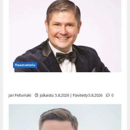
Haastattelu
Leif Lindeman levytti: ”Kuvaa osuvasti uraani
pikkupojasta näihin päiviin”
Jari Peltomäki
Julkaistu: 5.8.2026 | Päivitetty:5.8.2026
0