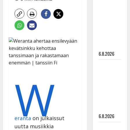
tähtien
kanssa -
julkkikset
julki: Anna
Hanski
liitää tv-
parketilla
6.8.2026
Sopiiko
Edith Piaf
W
tanssilavalle?
Pirttijoki
näyttää
mallia –
video
6.8.2026
eranta
on julkaissut
uutta musiikkia
Leif