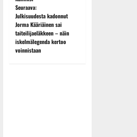
s
Seuraava:
t
Julkisuudesta kadonnut
n
Jorma Kääriäinen sai
taiteilijaeläkkeen – näin
a
iskelmälegenda kertoo
v
voinnistaan
i
g
a
t
i
o