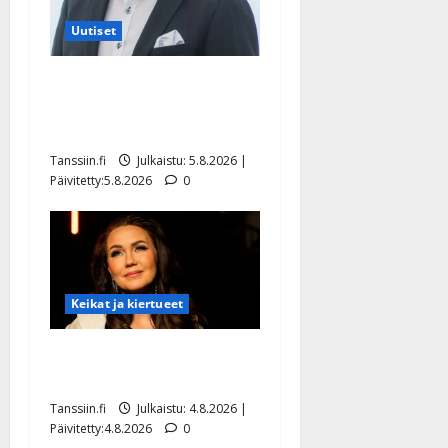
Uutiset
Jukka Hallikainen, 50,
liikuttuu lapsenlapsistaan –
uusi laulu koskettaa syvältä
Tanssiin.fi
Julkaistu: 5.8.2026 |
Päivitetty:5.8.2026
0
Keikat ja kiertueet
Saija Tuupanen ei toivu –
lääkäri: ”Vaakatasoon”
Tanssiin.fi
Julkaistu: 4.8.2026 |
Päivitetty:4.8.2026
0