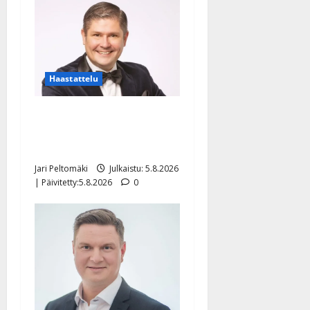
Haastattelu
Leif Lindeman levytti:
”Kuvaa osuvasti uraani
pikkupojasta näihin päiviin”
Jari Peltomäki
Julkaistu: 5.8.2026
| Päivitetty:5.8.2026
0