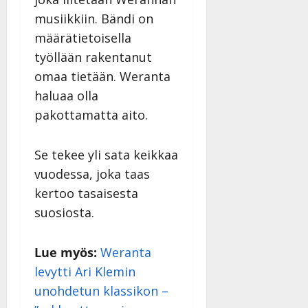
y
musiikkiin. Bändi on
l
l
määrätietoisella
e
työllään rakentanut
i
omaa tietään. Weranta
s
haluaa olla
o
k
pakottamatta aito.
i
i
Se tekee yli sata keikkaa
t
o
vuodessa, joka taas
s
kertoo tasaisesta
Tanssiin.fi
suosiosta.
Julkaistu:
27.4.2025
Lue myös:
Weranta
|
levytti Ari Klemin
Päivitetty:
unohdetun klassikon –