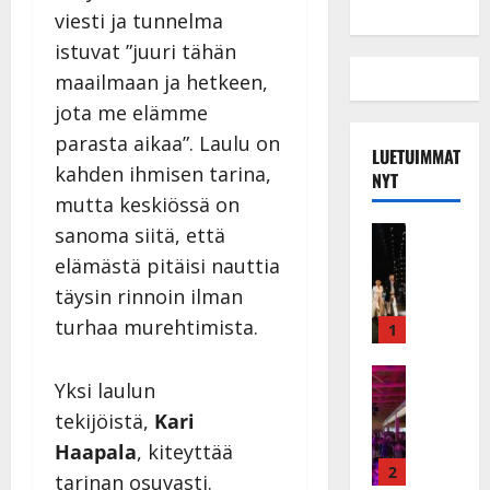
viesti ja tunnelma
istuvat ”juuri tähän
maailmaan ja hetkeen,
jota me elämme
parasta aikaa”. Laulu on
LUETUIMMAT
kahden ihmisen tarina,
NYT
mutta keskiössä on
Musiikkiv
sanoma siitä, että
H
elämästä pitäisi nauttia
u
täysin rinnoin ilman
i
turhaa murehtimista.
k
1
e
a
Keikat ja 
Yksi laulun
I
t
tekijöistä,
Kari
k
h
ä
y
Haapala
, kiteyttää
v
v
2
tarinan osuvasti.