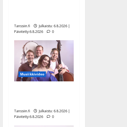
Tanssii tähtien kanssa -
julkkikset julki: Anna
Hanski liitää tv-parketilla
Tanssiin.fi
Julkaistu: 6.8.2026 |
Päivitetty:6.8.2026
0
Musiikkivideo
Sopiiko Edith Piaf
tanssilavalle? Pirttijoki
näyttää mallia – video
Tanssiin.fi
Julkaistu: 6.8.2026 |
Päivitetty:6.8.2026
0