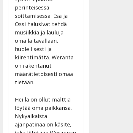
v
Julkaistu:
p
Päivitetty:
K
22.8.2025
perinteisessä
i
i
a
|
d
soittamisessa. Esa ja
a
t
Päivitetty:
e
Ossi halusivat tehdä
n
r
o
t
i
musiikkia ja lauluja
k
i
…
o
omalla tavallaan,
n
”
o
huolellisesti ja
a
s
Tanssiin.fi
kiirehtimättä. Weranta
h
t
ä
Julkaistu:
on rakentanut
e
i
20.8.2025
määrätietoisesti omaa
Tanssiin.fi
t
|
tietään.
Päivitetty:
ä
Julkaistu:
ä
17.8.2025
n
|
Heillä on ollut malttia
–
Päivitetty:
löytää oma paikkansa.
D
Nykyaikaista
a
n
ajanpatinaa on käsite,
n
joka liitetään Werannan