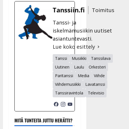
Tanssiin.fi
Toimitus
Tanssi- ja
iskelmämusiikin uutiset
asiantuntevasti.
Lue koko esittely
Tanssi
Musiikki
Tanssilava
Uutinen
Laulu
Orkesteri
Paritanssi
Media
Viihde
Viihdemusiikki
Lavatanssi
Tanssiravintola
Televisio
MITÄ TUNTEITA JUTTU HERÄTTI?