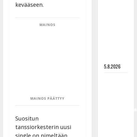
kevääseen.
Lindeman
levytti:
”Kuvaa
MAINOS
osuvasti
uraani
pikkupojasta
näihin
päiviin”
5.8.2026
Jukka
Hallikainen,
50,
MAINOS PÄÄTTYY
liikuttuu
lapsenlapsistaan
– uusi laulu
Suositun
koskettaa
tanssiorkesterin uusi
syvältä
single on nimeltään