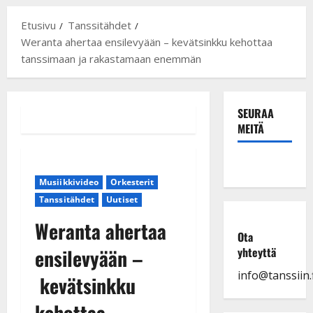
Etusivu
Tanssitähdet
Weranta ahertaa ensilevyään – kevätsinkku kehottaa
tanssimaan ja rakastamaan enemmän
SEURAA
MEITÄ
Musiikkivideo
Orkesterit
Tanssitähdet
Uutiset
Weranta ahertaa
Ota
ensilevyään –
yhteyttä
info@tanssiin.f
kevätsinkku
kehottaa