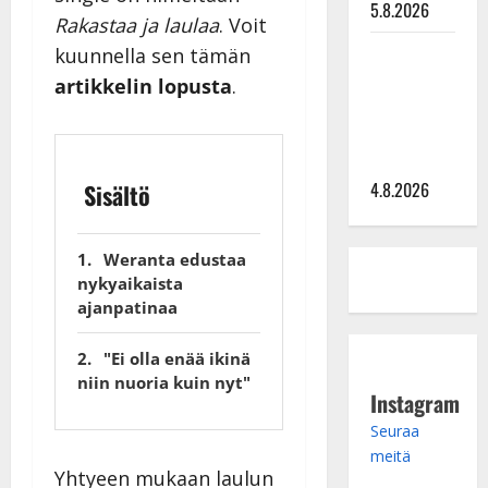
5.8.2026
Rakastaa ja laulaa
. Voit
Saija
kuunnella sen tämän
Tuupanen ei
artikkelin lopusta
.
toivu –
lääkäri:
”Vaakatasoon”
4.8.2026
Sisältö
Weranta edustaa
nykyaikaista
ajanpatinaa
​​"Ei olla enää ikinä
niin nuoria kuin nyt"
Instagram
Seuraa
meitä
Yhtyeen mukaan laulun