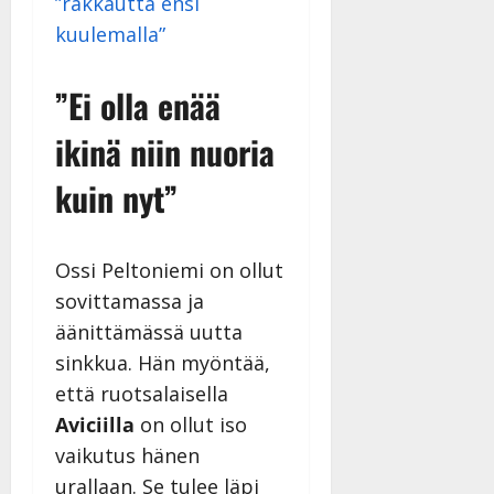
”rakkautta ensi
kuulemalla”
​​”Ei olla enää
ikinä niin nuoria
kuin nyt”
​Ossi Peltoniemi on ollut
sovittamassa ja
äänittämässä uutta
sinkkua. Hän myöntää,
että ruotsalaisella
Aviciilla
on ollut iso
vaikutus hänen
urallaan. Se tulee läpi