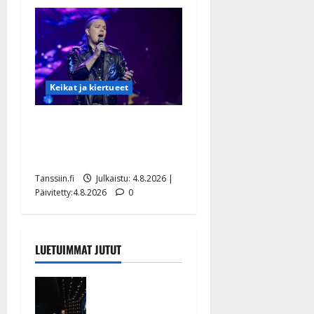
Keikat ja kiertueet
Ilari Hämäläisen
tangomatkan hinta: 10 000
eurolla keikkoja sivu suun
Tanssiin.fi
Julkaistu: 4.8.2026 |
Päivitetty:4.8.2026
0
LUETUIMMAT JUTUT
Huikeat
hyvästit!