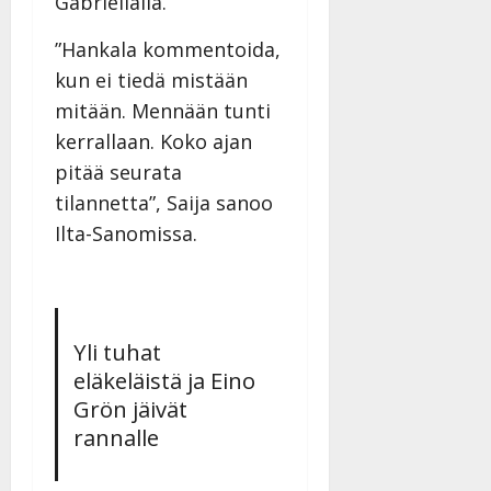
Gabriellalla.
v
Julkaistu:
p
Päivitetty:
K
22.8.2025
i
i
a
|
”Hankala kommentoida,
d
a
t
Päivitetty:
e
kun ei tiedä mistään
n
r
o
mitään. Mennään tunti
t
i
k
i
kerrallaan. Koko ajan
…
o
n
”
pitää seurata
o
a
s
Tanssiin.fi
tilannetta”, Saija sanoo
h
t
Ilta-Sanomissa.
ä
Julkaistu:
e
i
20.8.2025
Tanssiin.fi
t
|
Päivitetty:
ä
Julkaistu:
ä
17.8.2025
Yli tuhat
n
|
eläkeläistä ja Eino
–
Päivitetty:
D
Grön jäivät
a
rannalle
n
n