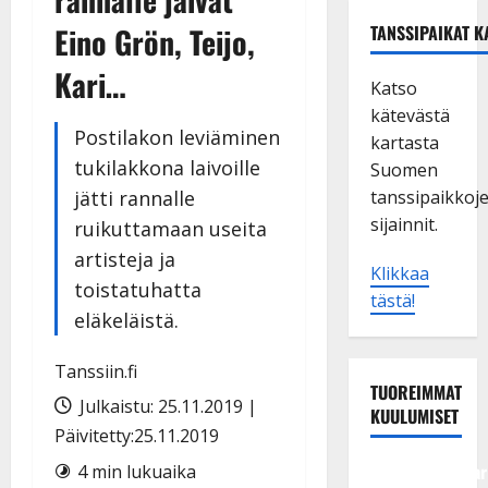
Eino Grön, Teijo,
TANSSIPAIKAT K
Kari…
Katso
kätevästä
Postilakon leviäminen
kartasta
tukilakkona laivoille
Suomen
jätti rannalle
tanssipaikkoj
sijainnit.
ruikuttamaan useita
artisteja ja
Klikkaa
toistatuhatta
tästä!
eläkeläistä.
Tanssiin.fi
TUOREIMMAT
Julkaistu: 25.11.2019 |
KUULUMISET
Päivitetty:25.11.2019
Tangokuningatar
4 min lukuaika