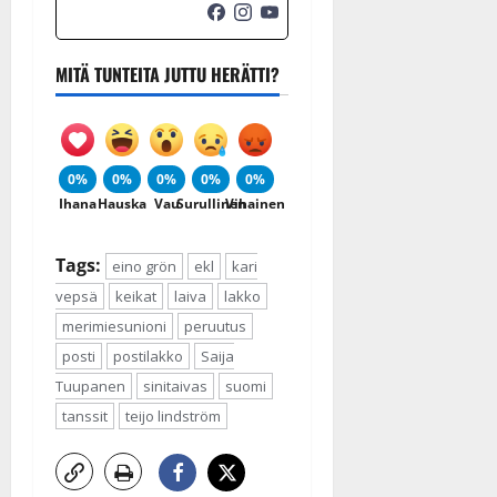
MITÄ TUNTEITA JUTTU HERÄTTI?
0%
0%
0%
0%
0%
Ihana
Hauska
Vau
Surullinen
Vihainen
Tags:
eino grön
ekl
kari
vepsä
keikat
laiva
lakko
merimiesunioni
peruutus
posti
postilakko
Saija
Tuupanen
sinitaivas
suomi
tanssit
teijo lindström