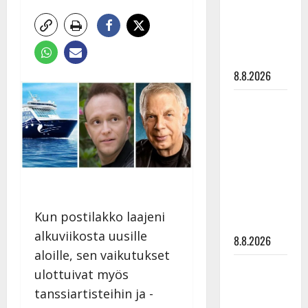
Raija
Mäntyniemi:
matka
tyssäsi
8.8.2026
Matti
Ruohonen
viettää taas
synttäreitään
täydessä
hiljaisuudessa
– tämä on
Kun postilakko laajeni
tilanne nyt
alkuviikosta uusille
8.8.2026
aloille, sen vaikutukset
TTK-tähti
ulottuivat myös
Anna
tanssiartisteihin ja -
Hanski