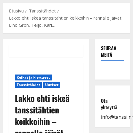
Etusivu
Tanssitähdet
Lakko ehti iskeä tanssitähtien keikkoihin – rannalle jäivät
Eino Grön, Teijo, Kari…
SEURAA
MEITÄ
Keikat ja kiertueet
Tanssitähdet
Uutiset
Lakko ehti iskeä
Ota
tanssitähtien
yhteyttä
info@tanssiin.f
keikkoihin –
rannalle jäivät