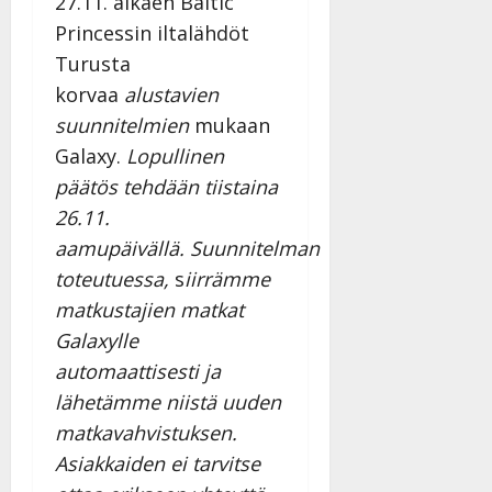
27.11. alkaen Baltic
Princessin iltalähdöt
Turusta
korvaa
alustavien
suunnitelmien
mukaan
Galaxy.
Lopullinen
päätös tehdään tiistaina
26.11.
aamupäivällä.
Suunnitelman
toteutuessa,
s
iirrämme
matkustajien matkat
Galaxylle
automaattisesti ja
lähetämme niistä uuden
matkavahvistuksen.
Asiakkaiden ei tarvitse