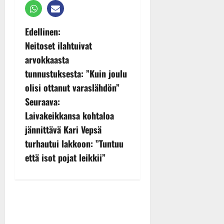
P
Edellinen:
Neitoset ilahtuivat
o
arvokkaasta
s
tunnustuksesta: ”Kuin joulu
olisi ottanut varaslähdön”
t
Seuraava:
n
Laivakeikkansa kohtaloa
jännittävä Kari Vepsä
a
turhautui lakkoon: ”Tuntuu
v
että isot pojat leikkii”
i
g
a