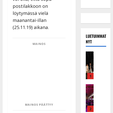
postilakkoon on
löytymässä vielä
maanantai-illan
(25.11.19) aikana.
LUETUIMMAT
NYT
MAINOS
Musiikkiv
H
u
i
k
1
e
a
Keikat ja 
I
t
k
h
ä
y
MAINOS PÄÄTTYY
v
v
2