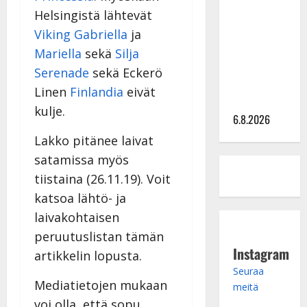
Helsingistä lähtevät
kanssa -
julkkikset
Viking Gabriella
ja
julki: Anna
Mariella
sekä
Silja
Hanski
Serenade
sekä Eckerö
liitää tv-
Linen
Finlandia
eivät
parketilla
kulje.
6.8.2026
Lakko pitänee laivat
satamissa myös
tiistaina (26.11.19). Voit
katsoa lähtö- ja
laivakohtaisen
peruutuslistan tämän
Instagram
artikkelin lopusta.
Seuraa
Mediatietojen mukaan
meitä
voi olla, että sopu