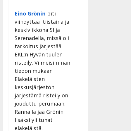
y
l
Eino Grönin
piti
l
viihdyttää tiistaina ja
e
i
keskiviikkona SIlja
s
Serenadella, missä oli
o
tarkoitus järjestää
k
EKL:n Hyvän tuulen
i
i
risteily. Viimeisimmän
t
tiedon mukaan
o
Eläkeläisten
s
keskusjärjestön
Tanssiin.fi
järjestämä risteily on
Julkaistu:
jouduttu perumaan.
27.4.2025
Rannalla jää Grönin
|
Päivitetty:
lisäksi yli tuhat
eläkeläistä.