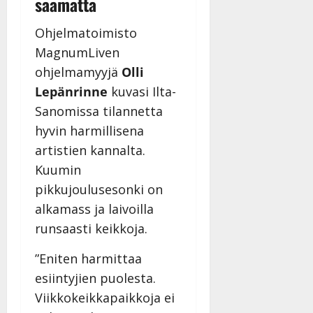
saamatta
Ohjelmatoimisto
MagnumLiven
ohjelmamyyjä
Olli
Lepänrinne
kuvasi Ilta-
Sanomissa tilannetta
hyvin harmillisena
artistien kannalta.
Kuumin
pikkujoulusesonki on
alkamass ja laivoilla
runsaasti keikkoja.
”Eniten harmittaa
esiintyjien puolesta.
Viikkokeikkapaikkoja ei