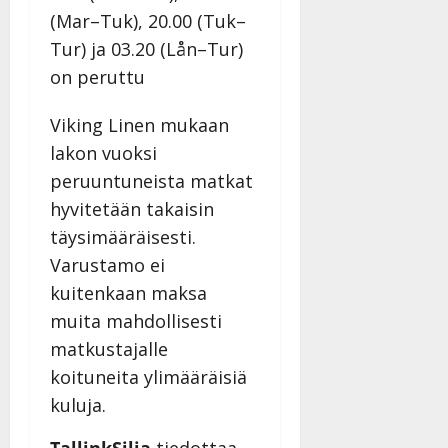
(Mar–Tuk), 20.00 (Tuk–
Tur) ja 03.20 (Lån–Tur)
on peruttu
Viking Linen mukaan
lakon vuoksi
peruuntuneista matkat
hyvitetään takaisin
täysimääräisesti.
Varustamo ei
kuitenkaan maksa
muita mahdollisesti
matkustajalle
koituneita ylimääräisiä
kuluja.
TallinkSilja
tiedottaa