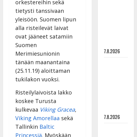
orkestereihin sekä
rakastaa
tietysti tanssivaan
tanssia –
yleisöön. Suomen lipun
suru
alla risteilevät laivat
tyttären
syövästä
ovat jääneet satamiin
painaa
Suomen
7.8.2026
Merimiesunionin
tänään maanantaina
Maikilta
(25.11.19) aloittaman
pysäyttävä
ulostulo:
tukilakon vuoksi.
”Elämä toi
Risteilylaivoista lakko
eteeni
koskee Turusta
sellaisen
yllätyksen…”
kulkevaa
Viking Gracea
,
7.8.2026
Viking Amorellaa
sekä
Tallinkin
Baltic
Tanssii
Princessiä
. Myöskään
tähtien