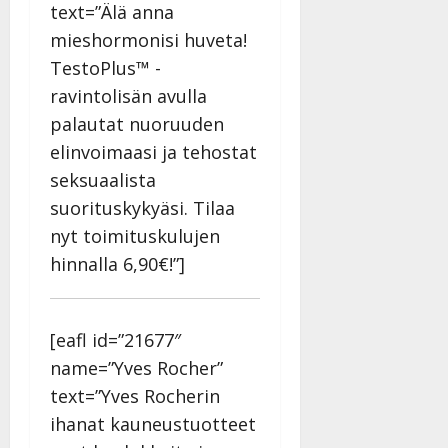
text=”Älä anna
mieshormonisi huveta!
TestoPlus™ -
ravintolisän avulla
palautat nuoruuden
elinvoimaasi ja tehostat
seksuaalista
suorituskykyäsi. Tilaa
nyt toimituskulujen
hinnalla 6,90€!”]
[eafl id=”21677″
name=”Yves Rocher”
text=”Yves Rocherin
ihanat kauneustuotteet