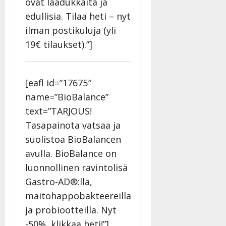
ovat laadukkaita ja
edullisia. Tilaa heti – nyt
ilman postikuluja (yli
19€ tilaukset).”]
[eafl id=”17675″
name=”BioBalance”
text=”TARJOUS!
Tasapainota vatsaa ja
suolistoa BioBalancen
avulla. BioBalance on
luonnollinen ravintolisä
Gastro-AD®:lla,
maitohappobakteereilla
ja probiootteilla. Nyt
-50%, klikkaa heti!”]