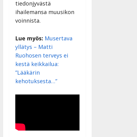
tiedonjyvästä
Julkaistu:
27.4.2025
ihailemansa muusikon
|
voinnista.
Päivitetty:
Lue myös:
Musertava
yllätys – Matti
Ruohosen terveys ei
kestä keikkailua:
”Lääkärin
kehotuksesta…”