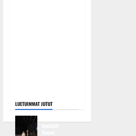
Tanssiin.fi
Julkaistu: 7.8.2026 |
Päivitetty:7.8.2026
0
Keikat ja kiertueet
Maikilta pysäyttävä
ulostulo: ”Elämä toi eteeni
sellaisen yllätyksen…”
Tanssiin.fi
Julkaistu: 7.8.2026 |
Päivitetty:7.8.2026
0
LUETUIMMAT JUTUT
Huikeat
hyvästit!
Tommi