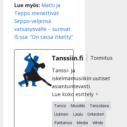
Lue myös:
Matti ja
Teppo menettivät
Seppo-veljensä
vatsasyövälle – surevat
IS:ssä: ”On tässä itketty”
Tanssiin.fi
Toimitus
Tanssi- ja
iskelmämusiikin uutiset
asiantuntevasti.
Lue koko esittely
Tanssi
Musiikki
Tanssilava
Uutinen
Laulu
Orkesteri
Paritanssi
Media
Viihde