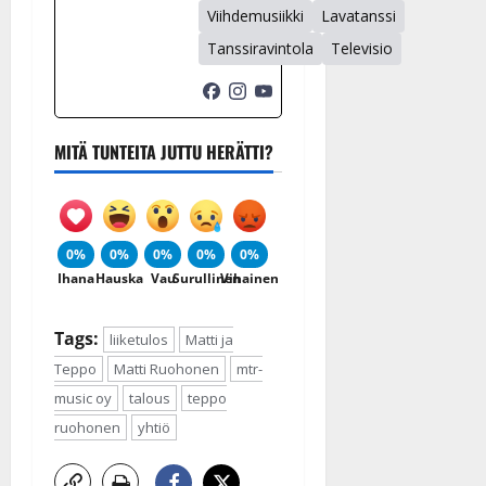
Viihdemusiikki
Lavatanssi
Tanssiravintola
Televisio
MITÄ TUNTEITA JUTTU HERÄTTI?
0%
0%
0%
0%
0%
Ihana
Hauska
Vau
Surullinen
Vihainen
Tags:
liiketulos
Matti ja
Teppo
Matti Ruohonen
mtr-
music oy
talous
teppo
ruohonen
yhtiö