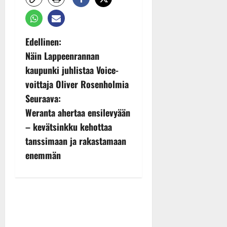
P
Edellinen:
Näin Lappeenrannan
o
kaupunki juhlistaa Voice-
s
voittaja Oliver Rosenholmia
t
Seuraava:
Weranta ahertaa ensilevyään
n
– kevätsinkku kehottaa
a
tanssimaan ja rakastamaan
v
enemmän
i
g
a