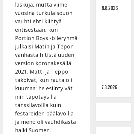
tilanne nyt
laskuja, mutta viime
8.8.2026
vuosina turkulaisduon
TTK-tähti
vauhti ehti kiihtyä
Anna
entisestään, kun
Hanski
Portion Boys -bileryhmä
rakastaa
julkaisi Matin ja Tepon
tanssia –
vanhasta hitistä uuden
suru
version koronakesällä
tyttären
2021. Matti ja Teppo
syövästä
painaa
takoivat, kun rauta oli
7.8.2026
kuumaa: he esiintyivät
niin täpötäysillä
tanssilavoilla kuin
festareiden päälavoilla
ja meno oli vauhdikasta
halki Suomen.