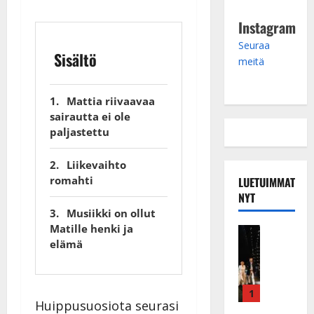
Instagram
Seuraa
Sisältö
meitä
Mattia riivaavaa
sairautta ei ole
paljastettu
Liikevaihto
romahti
LUETUIMMAT
NYT
Musiikki on ollut
Matille henki ja
Musiikkiv
elämä
H
u
i
k
1
Huippusuosiota seurasi
e