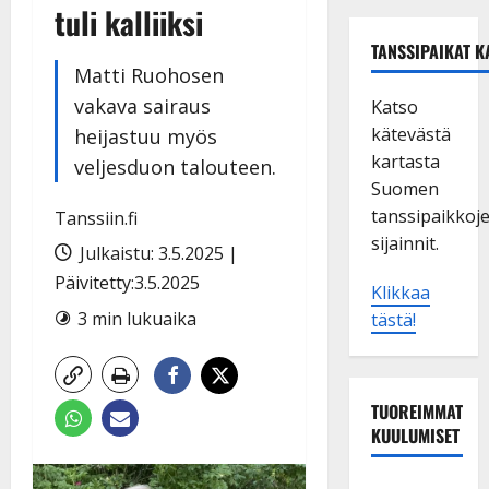
tuli kalliiksi
TANSSIPAIKAT K
Matti Ruohosen
vakava sairaus
Katso
kätevästä
heijastuu myös
kartasta
veljesduon talouteen.
Suomen
tanssipaikkoj
Tanssiin.fi
sijainnit.
Julkaistu: 3.5.2025 |
Päivitetty:3.5.2025
Klikkaa
3 min lukuaika
tästä!
TUOREIMMAT
KUULUMISET