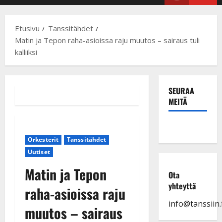
Menu
Etusivu
Tanssitähdet
Matin ja Tepon raha-asioissa raju muutos – sairaus tuli
kalliiksi
SEURAA
MEITÄ
Orkesterit
Tanssitähdet
Uutiset
Matin ja Tepon
Ota
yhteyttä
raha-asioissa raju
info@tanssiin.f
muutos – sairaus