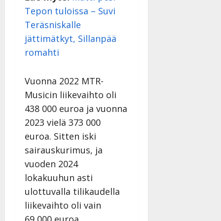
Tepon tuloissa – Suvi
Teräsniskalle
jättimätkyt, Sillanpää
romahti
Vuonna 2022 MTR-
Musicin liikevaihto oli
438 000 euroa ja vuonna
2023 vielä 373 000
euroa. Sitten iski
sairauskurimus, ja
vuoden 2024
lokakuuhun asti
ulottuvalla tilikaudella
liikevaihto oli vain
69 000 euroa.