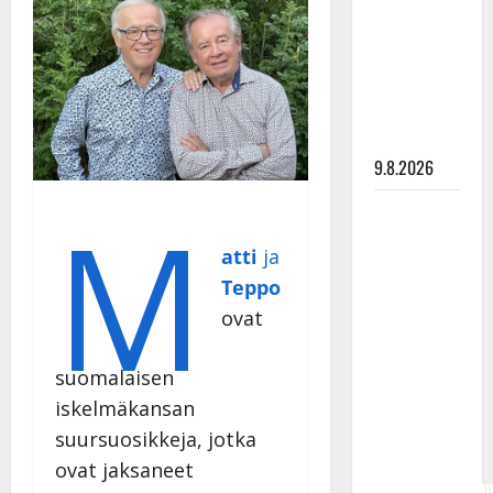
Tangokuningas
Aki Samuli
meni
naimisiin –
hääkuva
julki
9.8.2026
M
Esko
Rahkonen
atti
ja
olisi
Teppo
täyttänyt
ovat
90 vuotta –
Arto
Rahkonen
suomalaisen
kävi
iskelmäkansan
haudalla ja
suursuosikkeja, jotka
kertoo
ovat jaksaneet
iskelmälegenda