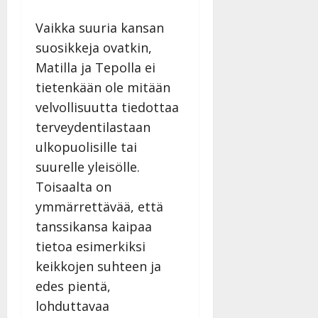
–
Päivitetty:
Vaikka suuria kansan
D
a
suosikkeja ovatkin,
n
Matilla ja Tepolla ei
n
tietenkään ole mitään
y
l
velvollisuutta tiedottaa
l
terveydentilastaan
e
ulkopuolisille tai
i
suurelle yleisölle.
s
o
Toisaalta on
k
ymmärrettävää, että
i
tanssikansa kaipaa
i
tietoa esimerkiksi
t
o
keikkojen suhteen ja
s
edes pientä,
Tanssiin.fi
lohduttavaa