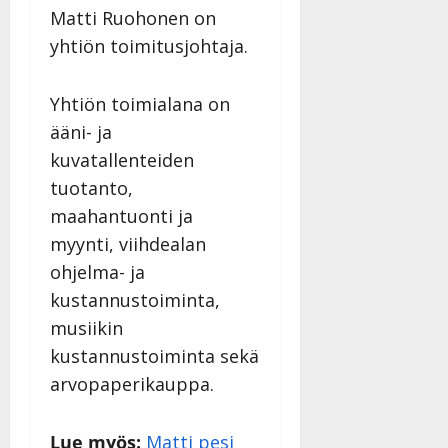
Matti Ruohonen on
yhtiön toimitusjohtaja.
Yhtiön toimialana on
ääni- ja
kuvatallenteiden
tuotanto,
maahantuonti ja
myynti, viihdealan
ohjelma- ja
kustannustoiminta,
musiikin
kustannustoiminta sekä
arvopaperikauppa.
Lue myös:
Matti pesi