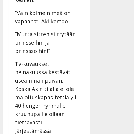
kesken.
”Vain kolme nimeä on
vapaana”, Aki kertoo.
”Mutta sitten siirrytään
prinsseihin ja
prinsssoihin!”
Tv-kuvaukset
heinäkuussa kestävät
useamman päivän.
Koska Akin tilalla ei ole
majoituskapasitettia yli
40 hengen ryhmälle,
kruunupäille ollaan
tiettävästi
järjestämässä