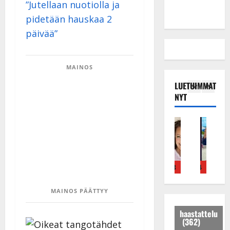
”Jutellaan nuotiolla ja
pidetään hauskaa 2
päivää”
MAINOS
LUETUIMMAT
NYT
Tanssitähdet
Haastattelu
Musiikkivideo
Keikat ja kiertueet
Tanssitähdet
Tans
T
H
H
I
H
T
ä
u
u
k
e
ä
m
i
i
ä
i
m
ä
k
k
v
d
ä
4
5
1
2
3
4
5
I
e
e
ä
i
I
l
a
a
s
P
l
MAINOS PÄÄTTYY
e
r
t
a
a
e
V
a
h
i
k
V
haastattelu
(362)
a
k
y
r
a
a