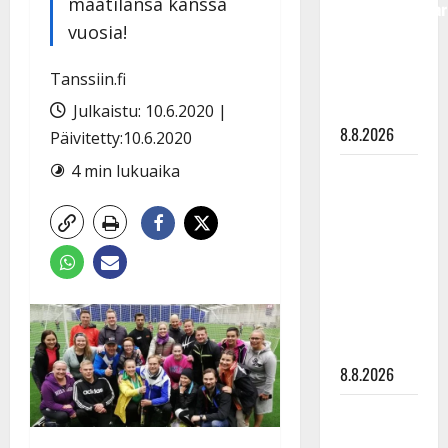
maatilansa kanssa
Tangokuningatar
vuosia!
Raija
Mäntyniemi:
Tanssiin.fi
matka
tyssäsi
Julkaistu: 10.6.2020 |
8.8.2026
Päivitetty:10.6.2020
4 min lukuaika
Matti
Ruohonen
viettää taas
synttäreitään
täydessä
hiljaisuudessa
– tämä on
tilanne nyt
8.8.2026
TTK-tähti
Anna