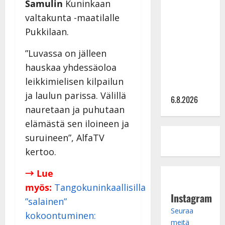
Samulin
Kuninkaan
tähtien
valtakunta -maatilalle
kanssa -
Pukkilaan.
julkkikset
julki: Anna
”Luvassa on jälleen
Hanski
hauskaa yhdessäoloa
liitää tv-
leikkimielisen kilpailun
parketilla
ja laulun parissa. Välillä
6.8.2026
nauretaan ja puhutaan
elämästä sen iloineen ja
suruineen”, AlfaTV
kertoo.
→ Lue
myös:
Tangokuninkaallisilla
Instagram
”salainen”
Seuraa
kokoontuminen:
meitä