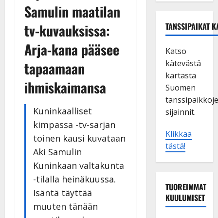
Samulin maatilan
tv-kuvauksissa:
TANSSIPAIKAT K
Arja-kana pääsee
Katso
kätevästä
tapaamaan
kartasta
ihmiskaimansa
Suomen
tanssipaikkoj
Kuninkaalliset
sijainnit.
kimpassa -tv-sarjan
Klikkaa
toinen kausi kuvataan
tästä!
Aki Samulin
Kuninkaan valtakunta
-tilalla heinäkuussa.
TUOREIMMAT
Isäntä täyttää
KUULUMISET
muuten tänään