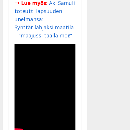
→ Lue myös:
Aki Samuli
toteutti lapsuuden
unelmansa:
Synttärilahjaksi maatila
– ”maajussi täällä moi!”