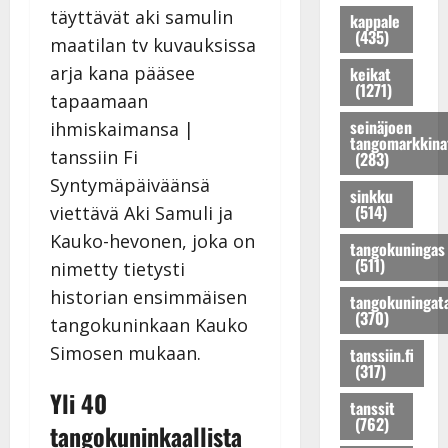
i
k
v
a
r
i
kappale
n
a
ä
u
i
n
(435)
i
u
s
s
s
i
o
s
t
k
e
o
keikat
(1271)
n
t
i
o
n
n
r
a
t
h
j
r
seinäjoen
u
r
!
t
a
u
tangomarkkina
(283)
n
i
T
a
M
n
o
n
o
u
i
o
Syntymäpäiväänsä
sinkku
K
a
m
s
k
K
(514)
viettävä Aki Samuli ja
a
!
m
:
a
a
Kauko-hevonen, joka on
tangokuningas
t
D
i
s
P
t
(511)
nimetty tietysti
r
i
s
o
o
r
i
m
a
i
h
i
historian ensimmäisen
tangokuningat
H
i
a
t
j
H
(370)
tangokuninkaan Kauko
e
t
t
t
o
e
Simosen mukaan.
tanssiin.fi
l
r
t
a
s
l
(317)
e
i
e
j
e
e
Yli 40
n
K
l
a
n
n
tanssit
(762)
a
e
i
t
t
a
tangokuninkaallista
s
i
K
u
y
s