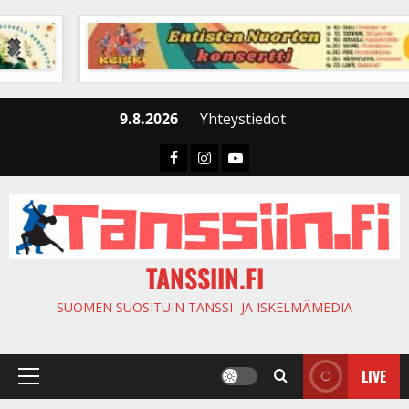
Skip
to
content
9.8.2026
Yhteystiedot
Faceboook
Instagram
Youtube
TANSSIIN.FI
SUOMEN SUOSITUIN TANSSI- JA ISKELMÄMEDIA
LIVE
Primary
Menu