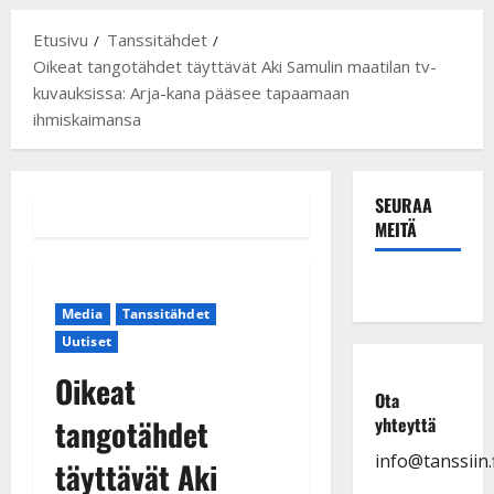
Etusivu
Tanssitähdet
Oikeat tangotähdet täyttävät Aki Samulin maatilan tv-
kuvauksissa: Arja-kana pääsee tapaamaan
ihmiskaimansa
SEURAA
MEITÄ
Media
Tanssitähdet
Uutiset
Oikeat
Ota
tangotähdet
yhteyttä
info@tanssiin.f
täyttävät Aki