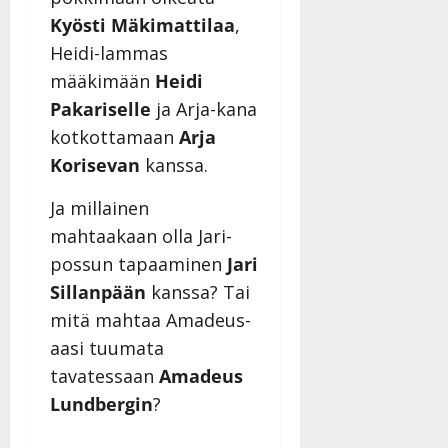
Kyösti Mäkimattilaa
,
Heidi-lammas
määkimään
Heidi
Pakariselle
ja Arja-kana
kotkottamaan
Arja
Korisevan
kanssa.
Ja millainen
mahtaakaan olla Jari-
possun tapaaminen
Jari
Sillanpään
kanssa? Tai
mitä mahtaa Amadeus-
aasi tuumata
tavatessaan
Amadeus
Lundbergin
?