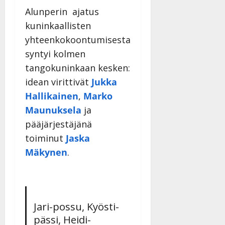
l
a
Alunperin ajatus
e
v
i
i
kuninkaallisten
s
d
yhteenkokoontumisesta
o
e
syntyi kolmen
k
o
tangokuninkaan kesken:
i
k
i
o
idean virittivät
Jukka
t
o
Hallikainen
,
Marko
o
s
Maunuksela
ja
s
t
pääjärjestäjänä
e
Tanssiin.fi
toiminut
Jaska
Tanssiin.fi
Julkaistu:
Mäkynen
.
27.4.2025
Julkaistu:
|
17.8.2025
Päivitetty:27.4.2025
|
Päivitetty:19.8.2025
Jari-possu, Kyösti-
pässi, Heidi-