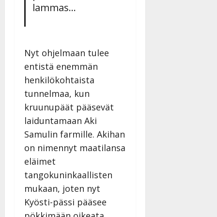
lammas…
Nyt ohjelmaan tulee
entistä enemmän
henkilökohtaista
tunnelmaa, kun
kruunupäät pääsevät
laiduntamaan Aki
Samulin farmille. Akihan
on nimennyt maatilansa
eläimet
tangokuninkaallisten
mukaan, joten nyt
Kyösti-pässi pääsee
pökkimään oikeata