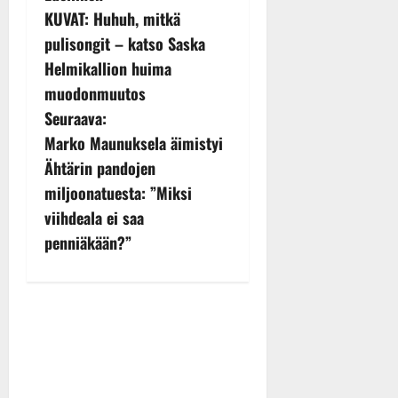
KUVAT: Huhuh, mitkä
o
pulisongit – katso Saska
s
Helmikallion huima
muodonmuutos
t
Seuraava:
n
Marko Maunuksela äimistyi
Ähtärin pandojen
a
miljoonatuesta: ”Miksi
v
viihdeala ei saa
penniäkään?”
i
g
a
t