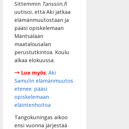
Sittemmin
Tanssiin.fi
uutisoi, että Aki jatkaa
elämänmuutostaan ja
pääsi opiskelemaan
Mäntsälään
maatalousalan
perustutkintoa. Koulu
alkaa elokuussa.
→ Lue myös
:
Aki
Samulin elämänmuutos
etenee: pääsi
opiskelemaan
eläintenhoitoa
Tangokuningas aikoo
ensi vuonna järjestää