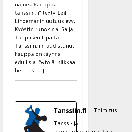
name=”Kaupppa
tanssiin.fi” text=”Leif
Lindemanin uutuuslevy,
Kyöstin runokirja, Saija
Tuupasen t-paita…
Tanssiin.fi:n uudistunut
kauppa on täynnä
edullisia löytöjä. Klikkaa
heti tästä!”]
Tanssiin.fi
Toimitus
Tanssi- ja
iskelmämusiikin uutiset