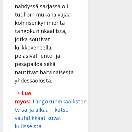
t
a
i
e
o
t
nähdyssä sarjassa oli
u
n
m
i
i
u
tuolloin mukana vajaa
l
t
e
k
s
l
kolmisenkymmentä
e
i
i
a
s
e
K
n
s
n
a
K
tangokuninkaallista,
a
a
e
S
a
Tanssiin.fi
jotka soutivat
t
h
n
ä
t
kirkkoveneellä,
r
ä
k
r
r
Julkaistu:
pelasivat lento- ja
i
i
e
k
i
21.8.2025
|
…
t
r
ä
…
pesäpalloa sekä
Päivitetty:22.
”
ä
r
s
”
nauttivat harvinaisesta
ä
a
s
Tanssiin.fi
Tanssi
yhdessäolosta.
n
n
ä
–
–
Julkaistu:
Julkai
Tanssiin.fi
→ Lue
D
k
20.8.2025
20.8.
|
|
a
u
myös:
Tangokuninkaallisten
Julkaistu:
Päivitetty:22.8.2025
Päivi
n
v
22.8.2025
tv-sarja alkaa – katso
|
n
a
vauhdikkaat kuvat
Päivitetty:22.8.2025
y
-
kulisseista
l
j