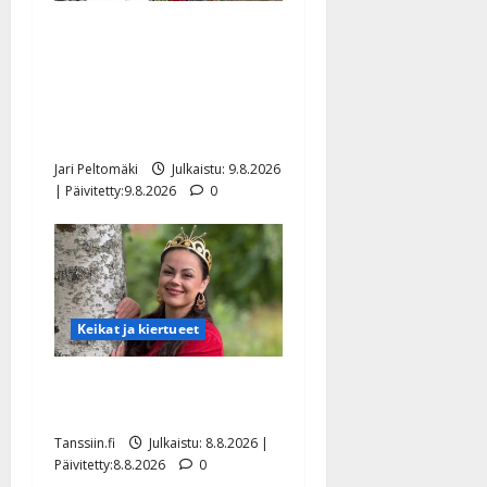
Esko Rahkonen olisi
täyttänyt 90 vuotta – Arto
Rahkonen kävi haudalla ja
kertoo iskelmälegendan
viimeisistä vuosista
Jari Peltomäki
Julkaistu: 9.8.2026
| Päivitetty:9.8.2026
0
Keikat ja kiertueet
Tangokuningatar Raija
Mäntyniemi: matka tyssäsi
Tanssiin.fi
Julkaistu: 8.8.2026 |
Päivitetty:8.8.2026
0