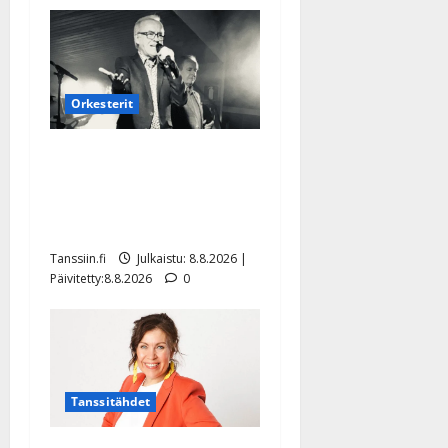
Orkesterit
Matti Ruohonen viettää taas
synttäreitään täydessä
hiljaisuudessa – tämä on
tilanne nyt
Tanssiin.fi
Julkaistu: 8.8.2026 |
Päivitetty:8.8.2026
0
Tanssitähdet