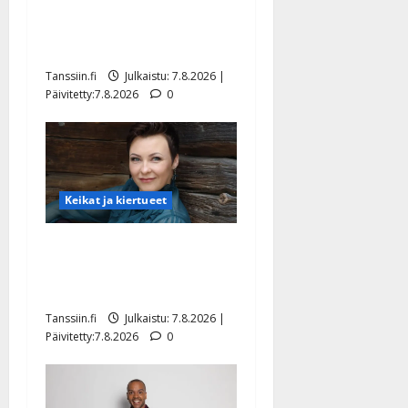
TTK-tähti Anna Hanski
rakastaa tanssia – suru
tyttären syövästä painaa
Tanssiin.fi
Julkaistu: 7.8.2026 |
Päivitetty:7.8.2026
0
Keikat ja kiertueet
Maikilta pysäyttävä
ulostulo: ”Elämä toi eteeni
sellaisen yllätyksen…”
Tanssiin.fi
Julkaistu: 7.8.2026 |
Päivitetty:7.8.2026
0