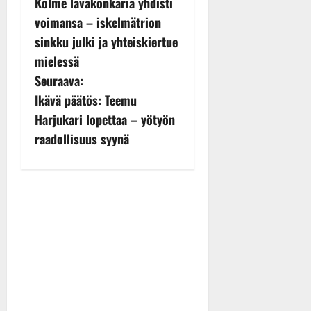
Kolme lavakonkaria yhdisti
o
voimansa – iskelmätrion
s
sinkku julki ja yhteiskiertue
mielessä
t
Seuraava:
n
Ikävä päätös: Teemu
Harjukari lopettaa – yötyön
a
raadollisuus syynä
v
i
g
a
t
i