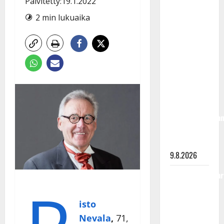
Päivitetty:19.1.2022
Rahkonen
olisi
2 min lukuaika
täyttänyt
90 vuotta –
Arto
Rahkonen
kävi
haudalla ja
kertoo
iskelmälegenda
viimeisistä
vuosista
9.8.2026
Tangokuningatar
Raija
Mäntyniemi:
isto
matka
Nevala
,
71,