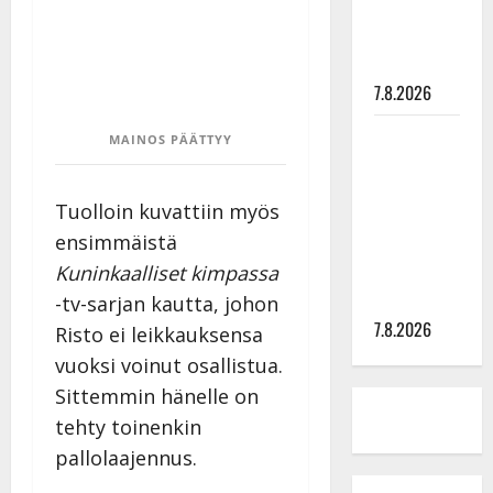
tyttären
syövästä
painaa
7.8.2026
Maikilta
MAINOS PÄÄTTYY
pysäyttävä
ulostulo:
Tuolloin kuvattiin myös
”Elämä toi
ensimmäistä
eteeni
Kuninkaalliset kimpassa
sellaisen
yllätyksen…”
-tv-sarjan kautta, johon
7.8.2026
Risto ei leikkauksensa
vuoksi voinut osallistua.
Sittemmin hänelle on
tehty toinenkin
pallolaajennus.