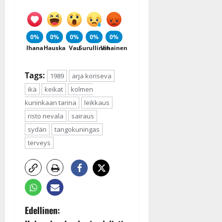
0%
0%
0%
0%
0%
Ihana
Hauska
Vau
Surullinen
Vihainen
Tags:
1989
arja koriseva
ikä
keikat
kolmen
kuninkaan tarina
leikkaus
risto nevala
sairaus
sydän
tangokuningas
terveys
P
Edellinen: