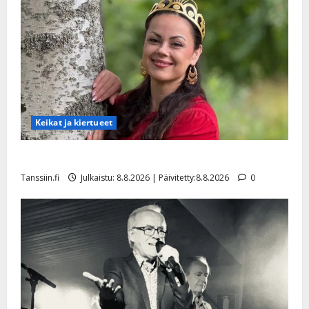
Keikat ja kiertueet
Tangokuningatar Raija Mäntyniemi: matka tyssäsi
Tanssiin.fi
Julkaistu: 8.8.2026 | Päivitetty:8.8.2026
0