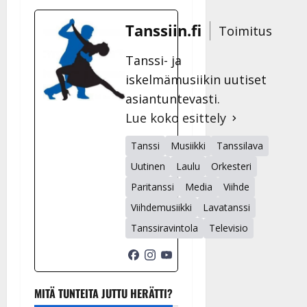
Tanssiin.fi
Toimitus
Tanssi- ja
iskelmämusiikin uutiset
asiantuntevasti.
Lue koko esittely
Tanssi
Musiikki
Tanssilava
Uutinen
Laulu
Orkesteri
Paritanssi
Media
Viihde
Viihdemusiikki
Lavatanssi
Tanssiravintola
Televisio
MITÄ TUNTEITA JUTTU HERÄTTI?