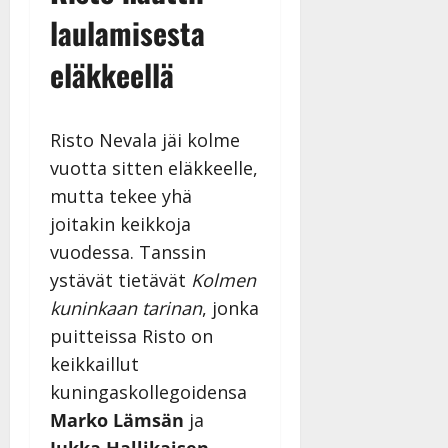
Päivitetty:22.8.2025
Päivi
n
v
22.8.2025
laulamisesta
|
n
a
Päivitetty:22.8.2025
y
-
eläkkeellä
l
j
l
a
e
v
Risto Nevala jäi kolme
i
i
vuotta sitten eläkkeelle,
s
d
o
e
mutta tekee yhä
k
o
joitakin keikkoja
i
k
vuodessa. Tanssin
i
o
ystävät tietävät
Kolmen
t
o
o
s
kuninkaan tarinan
, jonka
s
t
puitteissa Risto on
e
Tanssiin.fi
keikkaillut
Tanssiin.fi
kuningaskollegoidensa
Julkaistu:
27.4.2025
Julkaistu:
Marko Lämsän
ja
|
17.8.2025
Jukka Hallikaisen