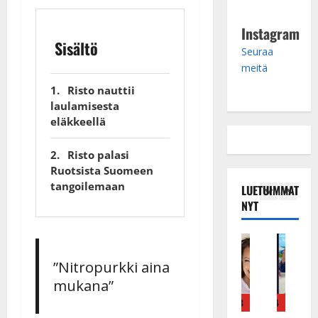
Instagram
Sisältö
Seuraa
meitä
Risto nauttii
laulamisesta
eläkkeellä
Risto palasi
Ruotsista Suomeen
tangoilemaan
LUETUIMMAT
NYT
Tanssitähdet
Haastattelu
Musiikkivideo
Keikat ja kiertueet
Tanssitähdet
Tans
T
H
H
I
H
T
”Nitropurkki aina
ä
u
u
k
e
ä
mukana”
m
i
i
ä
i
m
ä
k
k
v
d
ä
4
5
1
2
3
4
5
I
e
e
ä
i
I