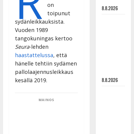
R
tyssäsi
on
8.8.2026
toipunut
Matti
sydänleikkauksista.
Ruohonen
Vuoden 1989
viettää taas
tangokuningas kertoo
synttäreitään
Seura
-lehden
täydessä
haastattelussa
, että
hiljaisuudessa
hänelle tehtiin sydämen
– tämä on
pallolaajennusleikkaus
tilanne nyt
8.8.2026
kesällä 2019.
TTK-tähti
Anna
MAINOS
Hanski
rakastaa
tanssia –
suru