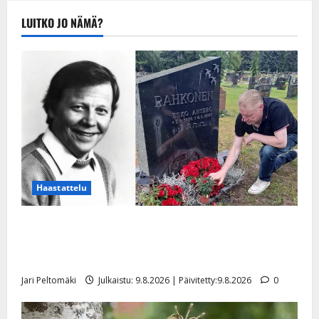
Julkaistu:
LUITKO JO NÄMÄ?
20.8.2025 |
Päivitetty:22.8.2025
Haastattelu
Esko Rahkonen olisi täyttänyt 90 vuotta – Arto
Rahkonen kävi haudalla ja kertoo iskelmälegendan
viimeisistä vuosista
Jari Peltomäki
Julkaistu: 9.8.2026 | Päivitetty:9.8.2026
0