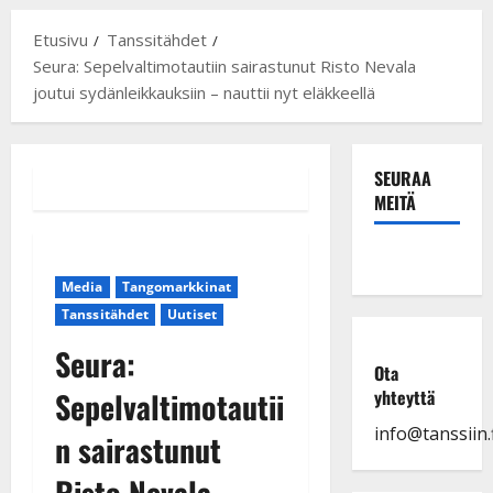
Etusivu
Tanssitähdet
Seura: Sepelvaltimotautiin sairastunut Risto Nevala
joutui sydänleikkauksiin – nauttii nyt eläkkeellä
SEURAA
MEITÄ
Media
Tangomarkkinat
Tanssitähdet
Uutiset
Seura:
Ota
Sepelvaltimotautii
yhteyttä
info@tanssiin.f
n sairastunut
Risto Nevala