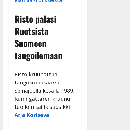
elämää -kulisseista
Risto palasi
Ruotsista
Suomeen
tangoilemaan
Risto kruunattiin
tangokuninkaaksi
Seinäjoella kesällä 1989.
Kuningattaren kruunun
tuolloin sai ikisuosikki
Arja Koriseva
.