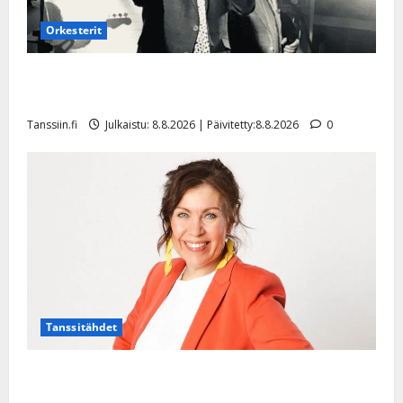
Orkesterit
Matti Ruohonen viettää taas synttäreitään täydessä
hiljaisuudessa – tämä on tilanne nyt
Tanssiin.fi
Julkaistu: 8.8.2026 | Päivitetty:8.8.2026
0
Tanssitähdet
TTK-tähti Anna Hanski rakastaa tanssia – suru
tyttären syövästä painaa