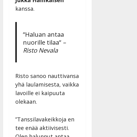
Päivitetty:27.4.2025
|
kanssa.
Päivitetty:19.8.2025
”Haluan antaa
nuorille tilaa”
–
Risto Nevala
Risto sanoo nauttivansa
yhä laulamisesta, vaikka
lavoille ei kaipuuta
olekaan.
”Tanssilavakeikkoja en
tee enää aktiivisesti.
Olen halunnut antaa