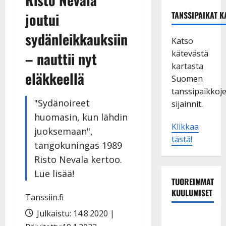
joutui
TANSSIPAIKAT K
sydänleikkauksiin
Katso
kätevästä
– nauttii nyt
kartasta
eläkkeellä
Suomen
tanssipaikkoj
"Sydänoireet
sijainnit.
huomasin, kun lähdin
Klikkaa
juoksemaan",
tästä!
tangokuningas 1989
Risto Nevala kertoo.
Lue lisää!
TUOREIMMAT
KUULUMISET
Tanssiin.fi
Julkaistu: 14.8.2020 |
Esko