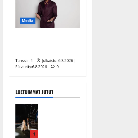
Media
Tanssii tähtien kanssa -
julkkikset julki: Anna
Hanski liitää tv-parketilla
Tanssiin.fi
Julkaistu: 6.8.2026 |
Päivitetty:6.8.2026
0
LUETUIMMAT JUTUT
Huikeat
hyvästit!
Tommi
saatteli
Katri
1