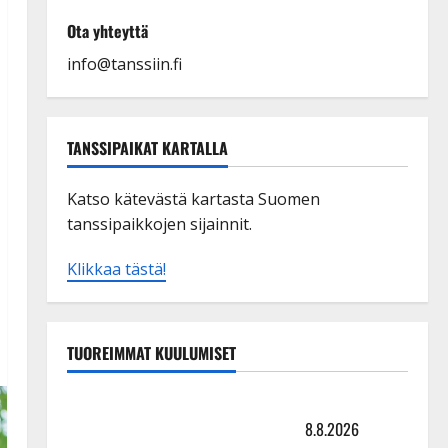
Ota yhteyttä
info@tanssiin.fi
TANSSIPAIKAT KARTALLA
Katso kätevästä kartasta Suomen
tanssipaikkojen sijainnit.
Klikkaa tästä!
TUOREIMMAT KUULUMISET
Matti Ruohonen viettää taas synttäreitään täydessä
hiljaisuudessa – tämä on tilanne nyt
8.8.2026