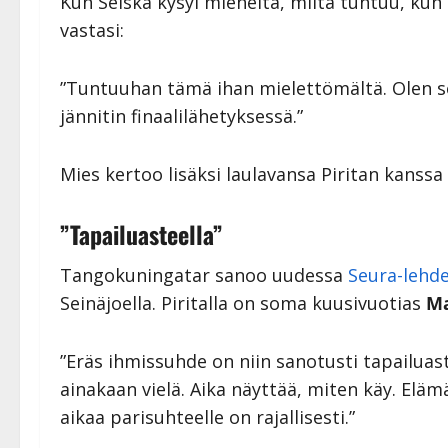
Kun Seiska kysyi mieheltä, miltä tuntuu, kun
vastasi:
”Tuntuuhan tämä ihan mielettömältä. Olen se
jännitin finaalilähetyksessä.”
Mies kertoo lisäksi laulavansa Piritan kanssa
”Tapailuasteella”
Tangokuningatar sanoo uudessa
Seura-lehd
Seinäjoella. Piritalla on soma kuusivuotias
M
”Eräs ihmissuhde on niin sanotusti tapailuast
ainakaan vielä. Aika näyttää, miten käy. El
aikaa parisuhteelle on rajallisesti.”