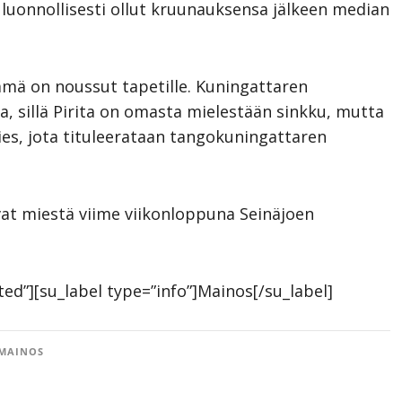
n luonnollisesti ollut kruunauksensa jälkeen median
ämä on noussut tapetille. Kuningattaren
sia, sillä Pirita on omasta mielestään sinkku, mutta
s, jota tituleerataan tangokuningattaren
vat miestä viime viikonloppuna Seinäjoen
tted”][su_label type=”info”]Mainos[/su_label]
MAINOS