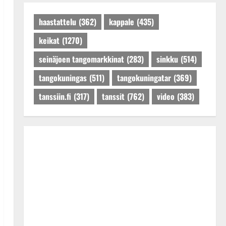
Päivitetty:27.4.2025
haastattelu
(362)
kappale
(435)
keikat
(1270)
seinäjoen tangomarkkinat
(283)
sinkku
(514)
tangokuningas
(511)
tangokuningatar
(369)
tanssiin.fi
(317)
tanssit
(762)
video
(383)