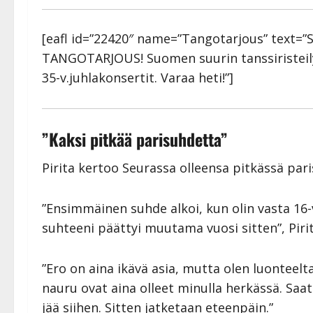
[eafl id=”22420″ name=”Tangotarjous” text=”
TANGOTARJOUS! Suomen suurin tanssiristeily 
35-v.juhlakonsertit. Varaa heti!”]
”Kaksi pitkää parisuhdetta”
Pirita kertoo Seurassa olleensa pitkässä par
”Ensimmäinen suhde alkoi, kun olin vasta 16-
suhteeni päättyi muutama vuosi sitten”, Pirit
”Ero on aina ikävä asia, mutta olen luonteelta
nauru ovat aina olleet minulla herkässä. Saat
jää siihen. Sitten jatketaan eteenpäin.”