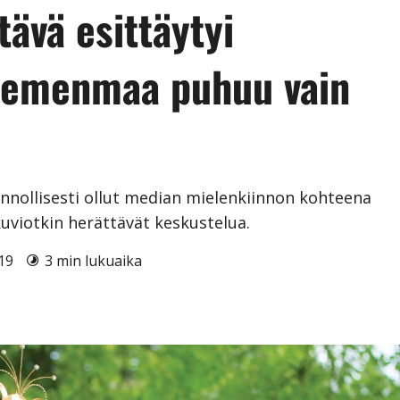
tävä esittäytyi
Niemenmaa puhuu vain
nollisesti ollut median mielenkiinnon kohteena
uviotkin herättävät keskustelua.
019
3 min lukuaika