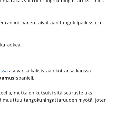
 oma rakas valittiin tangokuningattareksi, mies
urannut hänen taivaltaan tangokilpailussa ja
 karaokea.
essä
asuvansa kaksistaan koiransa kanssa
aamus
-spanieli.
eella, mutta en kutsuisi sitä seurusteluksi,
ämä muuttuu tangokuningattaruuden myötä, joten