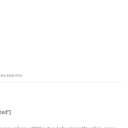
OS PÄÄTTYY
ted”]