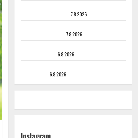
TTK-tähti Anna Hanski rakastaa tanssia – suru
tyttären syövästä painaa
7.8.2026
Maikilta pysäyttävä ulostulo: ”Elämä toi eteeni
sellaisen yllätyksen…”
7.8.2026
Tanssii tähtien kanssa -julkkikset julki: Anna Hanski
liitää tv-parketilla
6.8.2026
Sopiiko Edith Piaf tanssilavalle? Pirttijoki näyttää
mallia – video
6.8.2026
Instagram