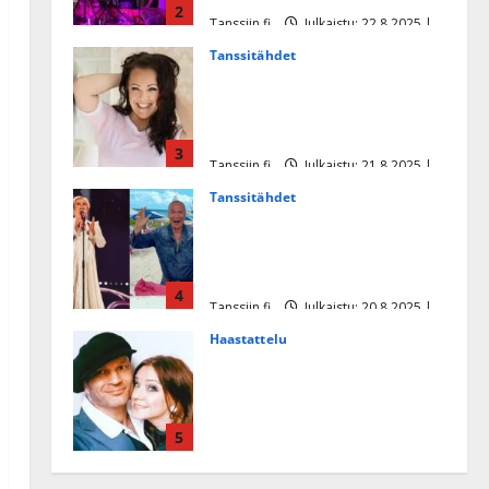
2
Tanssiin.fi
Julkaistu: 22.8.2025 |
Päivitetty:22.8.2025
Tanssitähdet
Heidi Pakarisen ja Mika
Pohjosen tytär kilpailee
missikisoissa
3
Tanssiin.fi
Julkaistu: 21.8.2025 |
Päivitetty:22.8.2025
Tanssitähdet
Tämä Ile Vainion runo Katri
Helenasta paisui hitiksi: ”Voi
tule Katri…”
4
Tanssiin.fi
Julkaistu: 20.8.2025 |
Päivitetty:22.8.2025
Haastattelu
Huikea rakkaustarina!
Dimitri Keiski ja Katja
juhlivat pian tinahäitään –
5
Dannylle iso kiitos
Tanssiin.fi
Julkaistu: 27.4.2025 |