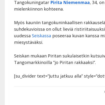
Tangokuningatar
Pirita Niemenmaa
, 34, o
mielenkiinnon kohteena.
Myös kauniin tangokuninkaallisen rakkausel
suhdekuvioissa on ollut lieviä ristiriitaisuuk
uudessa
Seiskassa
poseeraa kuvan kanssa mie
miesystäväksi.
Seiskan mukaan Piritan sukulaisetkin kutsui
Tangomarkkinoilla ”jo Piritan rakkaaksi”.
[su_divider text=”Juttu jatkuu alla” style=”do