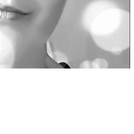
li Pakarinen: tunnekuohu