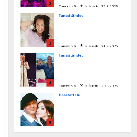
2
Tanssiin.fi
Julkaistu: 22.8.2025 |
Päivitetty:22.8.2025
Tanssitähdet
Heidi Pakarisen ja Mika
Pohjosen tytär kilpailee
missikisoissa
3
Tanssiin.fi
Julkaistu: 21.8.2025 |
Päivitetty:22.8.2025
Tanssitähdet
Tämä Ile Vainion runo Katri
Helenasta paisui hitiksi: ”Voi
tule Katri…”
4
Tanssiin.fi
Julkaistu: 20.8.2025 |
Päivitetty:22.8.2025
Haastattelu
Huikea rakkaustarina!
Dimitri Keiski ja Katja
juhlivat pian tinahäitään –
5
Dannylle iso kiitos
Tanssiin.fi
Julkaistu: 27.4.2025 |