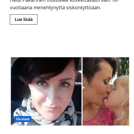
Heidi Pakarinen muistelee koskettavasti vain 16-
vuotiaana menehtynyttä siskontyttöään.
Lue
Lue lisää
lisää
aiheesta
Sisarentyttärensä
menettänyt
Heidi
Pakarinen
suree:
”Niin
nuori,
pieni,
kaunis,
rakas
ihminen…”
Uutiset