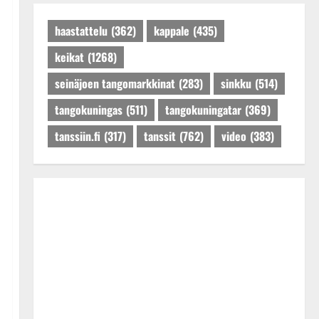
Päivitetty:27.4.2025
haastattelu
(362)
kappale
(435)
keikat
(1268)
seinäjoen tangomarkkinat
(283)
sinkku
(514)
tangokuningas
(511)
tangokuningatar
(369)
tanssiin.fi
(317)
tanssit
(762)
video
(383)