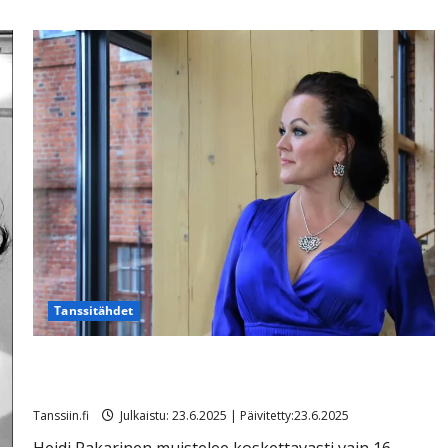
Tanssitähdet
Sisarentyttärensä menettänyt Heidi Pakarinen suree:
”Niin nuori, pieni, kaunis, rakas ihminen…”
Tanssiin.fi
Julkaistu: 23.6.2025 | Päivitetty:23.6.2025