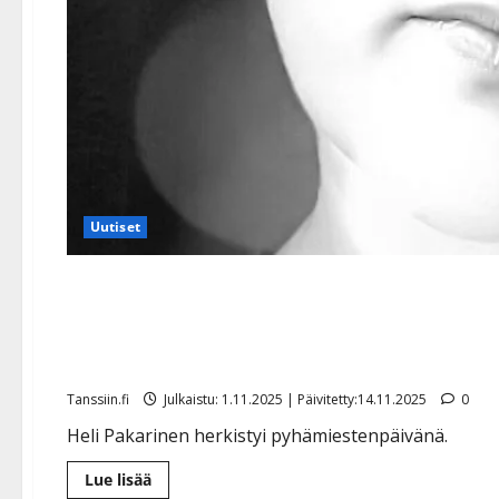
Uutiset
Tyttärensä menettänyt He
kirkossa
Tanssiin.fi
Julkaistu: 1.11.2025 | Päivitetty:14.11.2025
0
Heli Pakarinen herkistyi pyhämiestenpäivänä.
Lue
Lue lisää
lisää