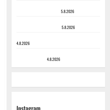
Leif Lindeman levytti: ”Kuvaa osuvasti uraani
pikkupojasta näihin päiviin”
5.8.2026
Jukka Hallikainen, 50, liikuttuu lapsenlapsistaan –
uusi laulu koskettaa syvältä
5.8.2026
Saija Tuupanen ei toivu – lääkäri: ”Vaakatasoon”
4.8.2026
Ilari Hämäläisen tangomatkan hinta: 10 000 eurolla
keikkoja sivu suun
4.8.2026
Instagram