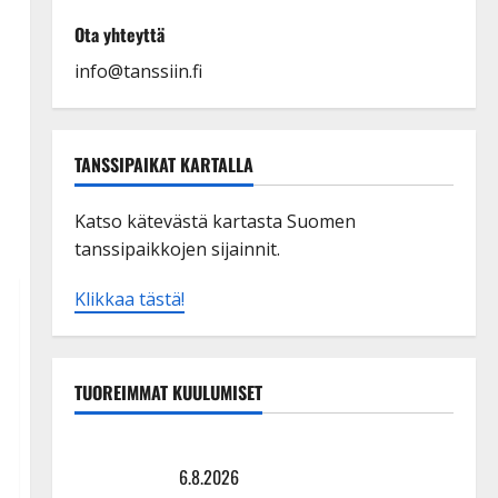
Ota yhteyttä
info@tanssiin.fi
TANSSIPAIKAT KARTALLA
Katso kätevästä kartasta Suomen
tanssipaikkojen sijainnit.
Klikkaa tästä!
TUOREIMMAT KUULUMISET
Sopiiko Edith Piaf tanssilavalle? Pirttijoki näyttää
mallia – video
6.8.2026