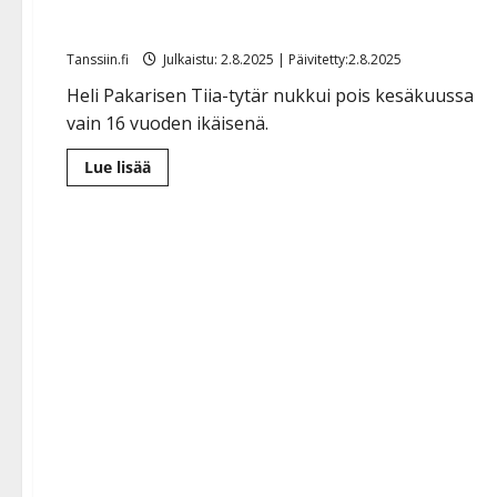
Heli Pakarisen surutyö: teki itse uurnan tyttärelleen
Tanssiin.fi
Julkaistu: 2.8.2025 | Päivitetty:2.8.2025
Heli Pakarisen Tiia-tytär nukkui pois kesäkuussa
vain 16 vuoden ikäisenä.
Lue
Lue lisää
lisää
aiheesta
Heli
Pakarisen
surutyö:
teki
itse
uurnan
tyttärelleen