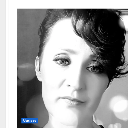
aiheesta
Tyttärensä
menettänyt
Heli
Pakarinen:
tunnekuohu
kirkossa
Uutiset