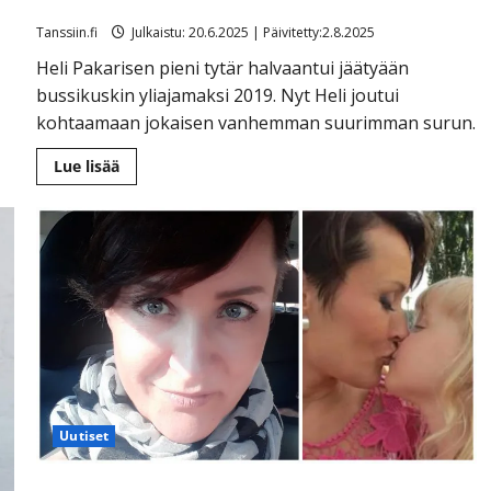
Heli Pakarisen tytär on kuollut
Tanssiin.fi
Julkaistu: 20.6.2025 | Päivitetty:2.8.2025
Heli Pakarisen pieni tytär halvaantui jäätyään
bussikuskin yliajamaksi 2019. Nyt Heli joutui
kohtaamaan jokaisen vanhemman suurimman surun.
Lue
Lue lisää
lisää
aiheesta
Heli
Pakarisen
tytär
on
kuollut
Uutiset