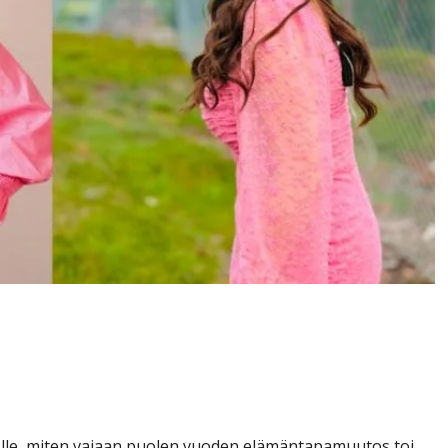
rjasti – Charlotta Saari
i muutoksessa
i:lle, miten vajaan puolen vuoden elämäntapamuutos toi