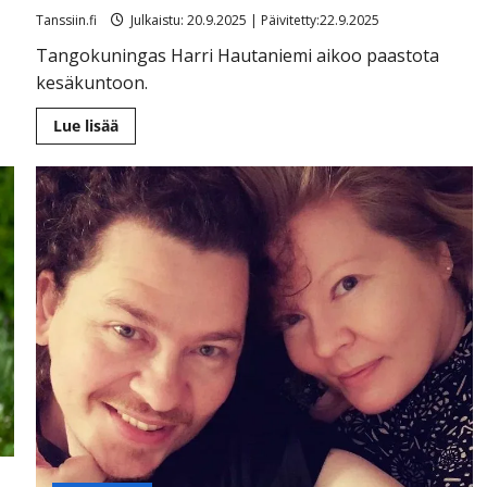
Tanssiin.fi
Julkaistu: 20.9.2025 | Päivitetty:22.9.2025
Tangokuningas Harri Hautaniemi aikoo paastota
kesäkuntoon.
Lue
Lue lisää
lisää
aiheesta
Tangokuningas
riisui
paitansa
–
avautuu
laihdutuksesta