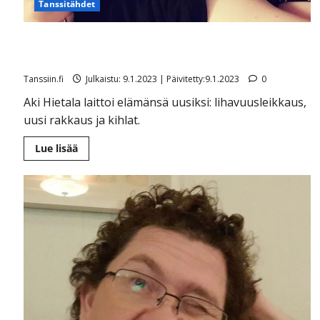
Tanssitähdet
Aki Hietala laihtui 40 kiloa ja kihlasi kanttorin:
”Viimeksi olin näin hoikka poika 90-luvulla”
Tanssiin.fi
Julkaistu: 9.1.2023 | Päivitetty:9.1.2023
0
Aki Hietala laittoi elämänsä uusiksi: lihavuusleikkaus,
uusi rakkaus ja kihlat.
Lue
Lue lisää
lisää
aiheesta
Aki
Hietala
laihtui
40
kiloa
ja
kihlasi
kanttorin:
”Viimeksi
olin
näin
hoikka
poika
90-
luvulla”