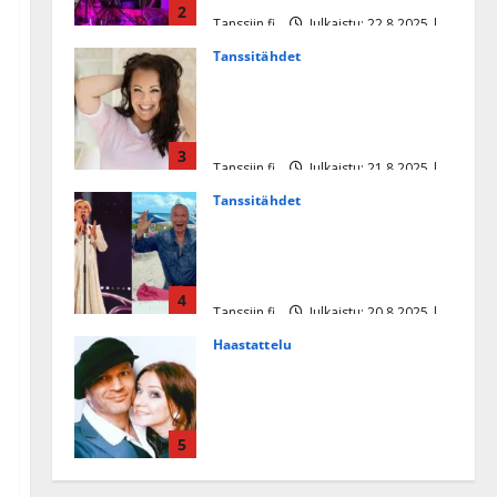
2
Tanssiin.fi
Julkaistu: 22.8.2025 |
Päivitetty:22.8.2025
Tanssitähdet
Heidi Pakarisen ja Mika
Pohjosen tytär kilpailee
missikisoissa
3
Tanssiin.fi
Julkaistu: 21.8.2025 |
Päivitetty:22.8.2025
Tanssitähdet
Tämä Ile Vainion runo Katri
Helenasta paisui hitiksi: ”Voi
tule Katri…”
4
Tanssiin.fi
Julkaistu: 20.8.2025 |
Päivitetty:22.8.2025
Haastattelu
Huikea rakkaustarina!
Dimitri Keiski ja Katja
juhlivat pian tinahäitään –
5
Dannylle iso kiitos
Tanssiin.fi
Julkaistu: 27.4.2025 |