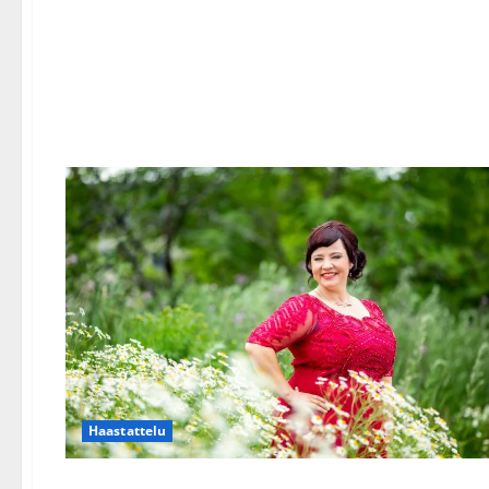
Haastattelu
Tangokuningatar haluaa pienentää rintansa