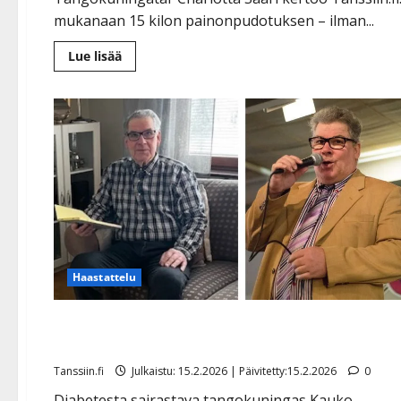
mukanaan 15 kilon painonpudotuksen – ilman...
Lue
Lue lisää
lisää
aiheesta
Tangokuningatar
laihtui
hurjasti
–
Charlotta
Saari
kertoo
nyt,
miten
onnistui
muutoksessa
Haastattelu
Tangokuningas Kauko Simonen: muutos terveydessä
paino putosi liki 40 kiloa
Tanssiin.fi
Julkaistu: 15.2.2026 | Päivitetty:15.2.2026
0
Diabetesta sairastava tangokuningas Kauko