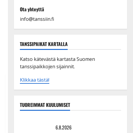
Ota yhteyttä
info@tanssiin.fi
TANSSIPAIKAT KARTALLA
Katso kätevästä kartasta Suomen
tanssipaikkojen sijainnit.
Klikkaa tästä!
TUOREIMMAT KUULUMISET
Tanssii tähtien kanssa -julkkikset julki: Anna Hanski
liitää tv-parketilla
6.8.2026