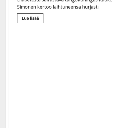
Simonen kertoo laihtuneensa hurjasti.
Lue
Lue lisää
lisää
aiheesta
Tangokuningas
Kauko
Simonen:
muutos
terveydessä
–
paino
putosi
liki
40
kiloa