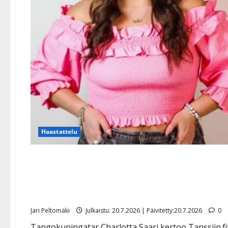
Haastattelu
Tangokuningatar laihtui hu
kertoo nyt, miten onnistu
Jari Peltomäki
Julkaistu: 20.7.2026 | Päivitetty:20.7.2026
0
Tangokuningatar Charlotta Saari kertoo Tanssiin.f