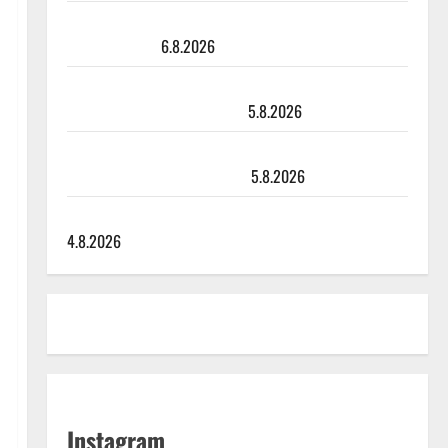
Sopiiko Edith Piaf tanssilavalle? Pirttijoki näyttää
mallia – video
6.8.2026
Leif Lindeman levytti: ”Kuvaa osuvasti uraani
pikkupojasta näihin päiviin”
5.8.2026
Jukka Hallikainen, 50, liikuttuu lapsenlapsistaan –
uusi laulu koskettaa syvältä
5.8.2026
Saija Tuupanen ei toivu – lääkäri: ”Vaakatasoon”
4.8.2026
Instagram