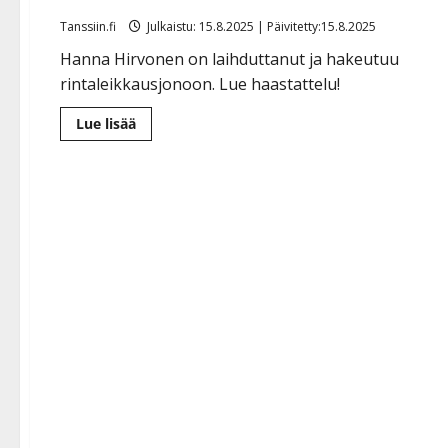
Tanssiin.fi
Julkaistu: 15.8.2025 | Päivitetty:15.8.2025
Hanna Hirvonen on laihduttanut ja hakeutuu
rintaleikkausjonoon. Lue haastattelu!
Lue
Lue lisää
lisää
aiheesta
Tangokuningatar
haluaa
pienentää
rintansa