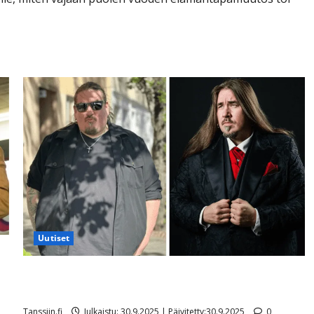
Uutiset
 –
Antti Railio on laihtunut neljässä kuukaudessa 74
voipaketillisen verran
Tanssiin.fi
Julkaistu: 30.9.2025 | Päivitetty:30.9.2025
0