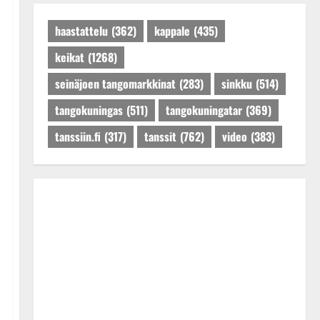
Päivitetty:27.4.2025
haastattelu
(362)
kappale
(435)
keikat
(1268)
seinäjoen tangomarkkinat
(283)
sinkku
(514)
tangokuningas
(511)
tangokuningatar
(369)
tanssiin.fi
(317)
tanssit
(762)
video
(383)