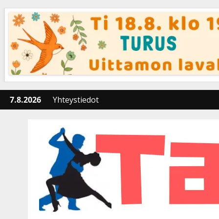
Skip
to
content
7.8.2026
Yhteystiedot