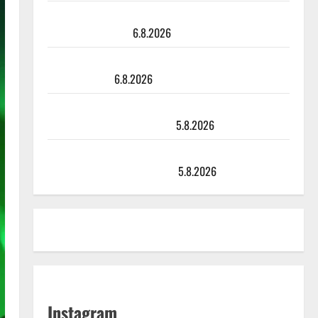
Tanssii tähtien kanssa -julkkikset julki: Anna Hanski
liitää tv-parketilla
6.8.2026
Sopiiko Edith Piaf tanssilavalle? Pirttijoki näyttää
mallia – video
6.8.2026
Leif Lindeman levytti: ”Kuvaa osuvasti uraani
pikkupojasta näihin päiviin”
5.8.2026
Jukka Hallikainen, 50, liikuttuu lapsenlapsistaan –
uusi laulu koskettaa syvältä
5.8.2026
Instagram