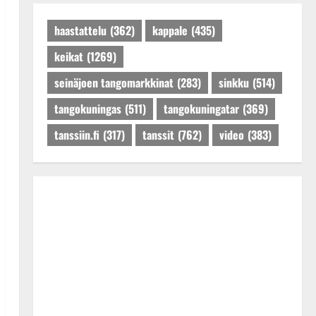
Päivitetty:27.4.2025
haastattelu
(362)
kappale
(435)
keikat
(1269)
seinäjoen tangomarkkinat
(283)
sinkku
(514)
tangokuningas
(511)
tangokuningatar
(369)
tanssiin.fi
(317)
tanssit
(762)
video
(383)