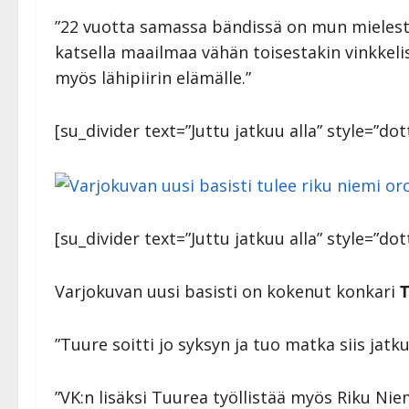
”22 vuotta samassa bändissä on mun mielestä
katsella maailmaa vähän toisestakin vinkkeli
myös lähipiirin elämälle.”
[su_divider text=”Juttu jatkuu alla” style=”d
[su_divider text=”Juttu jatkuu alla” style=”dot
Varjokuvan uusi basisti on kokenut konkari
T
”Tuure soitti jo syksyn ja tuo matka siis jatk
”VK:n lisäksi Tuurea työllistää myös Riku Nie