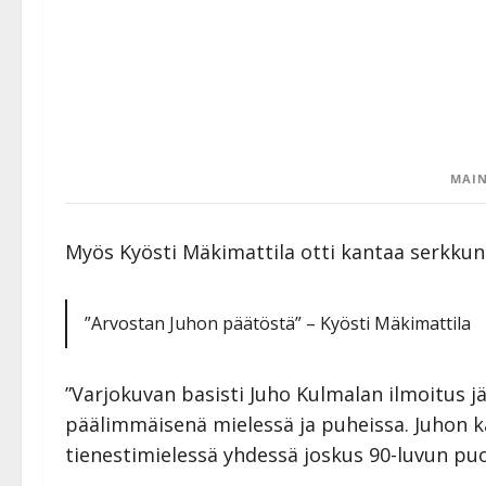
MAIN
Myös Kyösti Mäkimattila otti kantaa serkkun
”Arvostan Juhon päätöstä” – Kyösti Mäkimattila
”Varjokuvan basisti Juho Kulmalan ilmoitus j
päälimmäisenä mielessä ja puheissa. Juhon k
tienestimielessä yhdessä joskus 90-luvun puoli