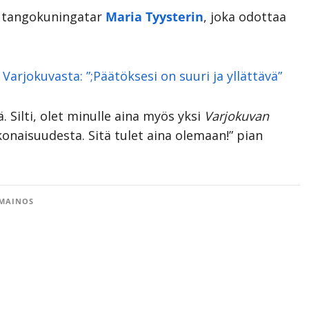
a, tangokuningatar
Maria Tyysterin
, joka odottaa
arjokuvasta: ”;Päätöksesi on suuri ja yllättävä”
ä. Silti, olet minulle aina myös yksi
Varjokuvan
konaisuudesta. Sitä tulet aina olemaan!” pian
MAINOS