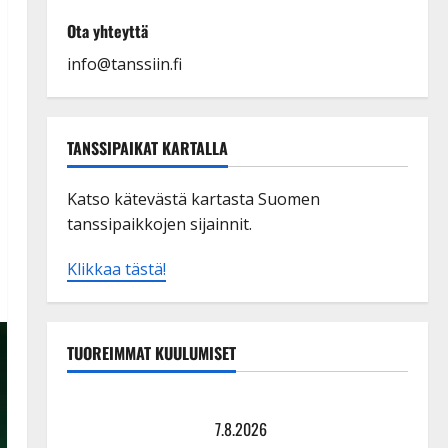
Ota yhteyttä
info@tanssiin.fi
TANSSIPAIKAT KARTALLA
Katso kätevästä kartasta Suomen
tanssipaikkojen sijainnit.
Klikkaa tästä!
TUOREIMMAT KUULUMISET
Maikilta pysäyttävä ulostulo: ”Elämä toi eteeni
sellaisen yllätyksen…”
7.8.2026