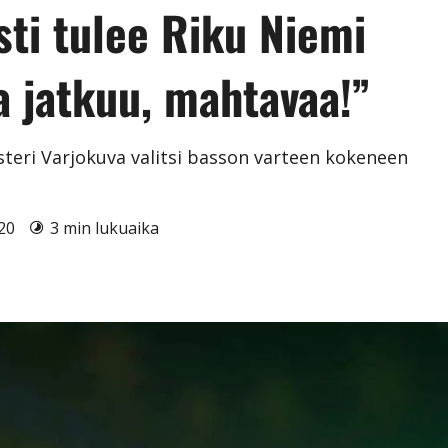
sti tulee Riku Niemi
a jatkuu, mahtavaa!”
steri Varjokuva valitsi basson varteen kokeneen
020
3 min lukuaika