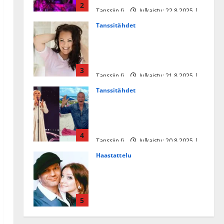
2
Tanssiin.fi
Julkaistu: 22.8.2025 |
Päivitetty:22.8.2025
Tanssitähdet
Heidi Pakarisen ja Mika
Pohjosen tytär kilpailee
missikisoissa
3
Tanssiin.fi
Julkaistu: 21.8.2025 |
Päivitetty:22.8.2025
Tanssitähdet
Tämä Ile Vainion runo Katri
Helenasta paisui hitiksi: ”Voi
tule Katri…”
4
Tanssiin.fi
Julkaistu: 20.8.2025 |
Päivitetty:22.8.2025
Haastattelu
Huikea rakkaustarina!
Dimitri Keiski ja Katja
juhlivat pian tinahäitään –
5
Dannylle iso kiitos
Tanssiin.fi
Julkaistu: 27.4.2025 |