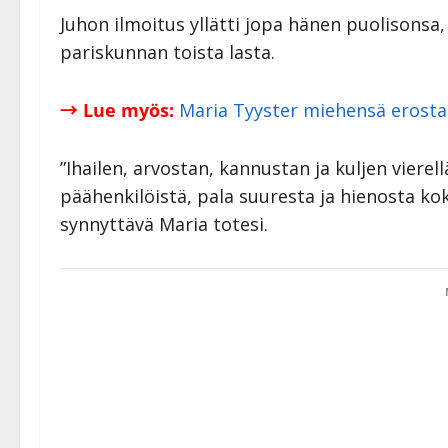
Juhon ilmoitus yllätti jopa hänen puolisons
pariskunnan toista lasta.
→ Lue myös:
Maria Tyyster miehensä erosta V
”Ihailen, arvostan, kannustan ja kuljen vierell
päähenkilöistä, pala suuresta ja hienosta ko
synnyttävä Maria totesi.