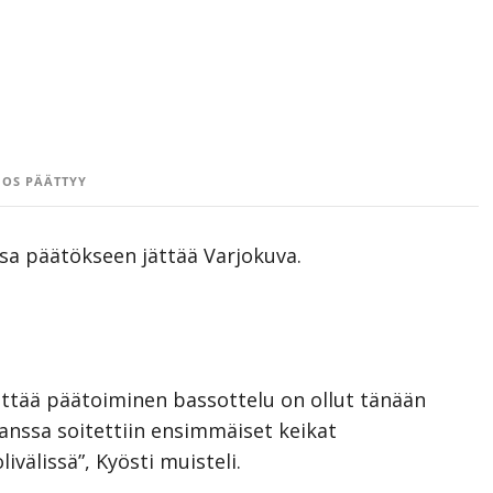
OS PÄÄTTYY
sa päätökseen jättää Varjokuva.
ättää päätoiminen bassottelu on ollut tänään
anssa soitettiin ensimmäiset keikat
välissä”, Kyösti muisteli.