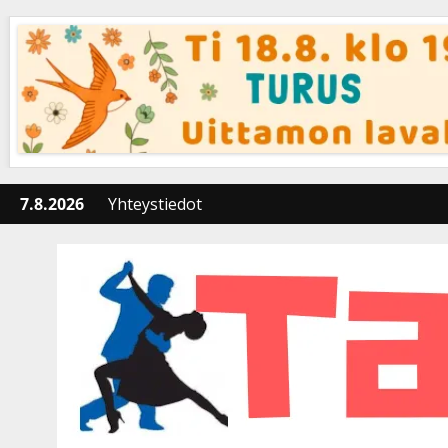
Skip
to
content
7.8.2026
Yhteystiedot