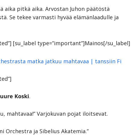
 aika pitkä aika. Arvostan Juhon päätöstä
stä. Se tekee varmasti hyvää elämänlaadulle ja
otted”] [su_label type=”important”]Mainos[/su_label]
ted”]
uure Koski
.
uu, mahtavaa!” Varjokuvan pojat iloitsevat.
mi Orchestra ja Sibelius Akatemia.”