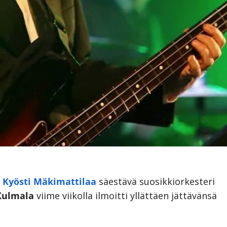
.
Kyösti Mäkimattilaa
säestävä suosikkiorkesteri
Kulmala
viime viikolla ilmoitti yllättäen jättävänsä