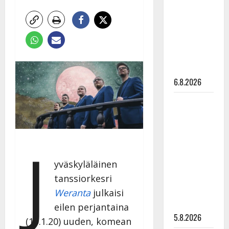
Edith Piaf
tanssilavalle?
Pirttijoki
näyttää
mallia –
video
6.8.2026
Leif
Lindeman
levytti:
”Kuvaa
J
osuvasti
yväskyläläinen
uraani
tanssiorkesri
pikkupojasta
näihin
Weranta
julkaisi
päiviin”
eilen perjantaina
5.8.2026
(10.1.20) uuden, komean