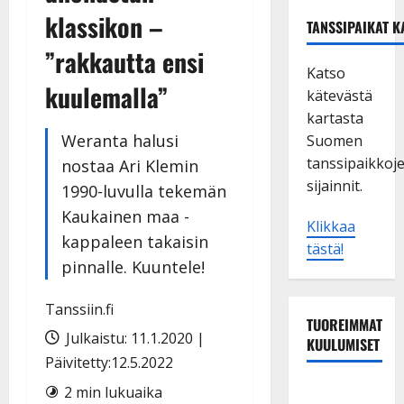
klassikon –
TANSSIPAIKAT K
”rakkautta ensi
Katso
kuulemalla”
kätevästä
kartasta
Weranta halusi
Suomen
tanssipaikkoj
nostaa Ari Klemin
sijainnit.
1990-luvulla tekemän
Kaukainen maa -
Klikkaa
kappaleen takaisin
tästä!
pinnalle. Kuuntele!
Tanssiin.fi
TUOREIMMAT
Julkaistu: 11.1.2020 |
KUULUMISET
Päivitetty:12.5.2022
Sopiiko
2 min lukuaika