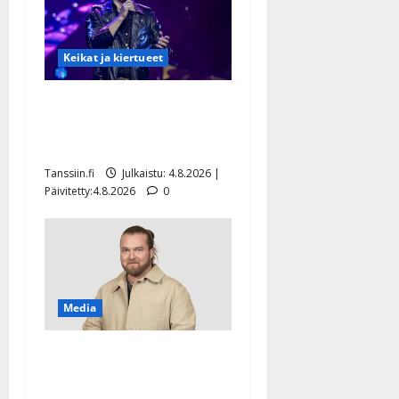
Keikat ja kiertueet
Ilari Hämäläisen
tangomatkan hinta: 10 000
eurolla keikkoja sivu suun
Tanssiin.fi
Julkaistu: 4.8.2026 |
Päivitetty:4.8.2026
0
Media
Teemu Roivainen kieroilee
tv:n Petollisissa – pelkää