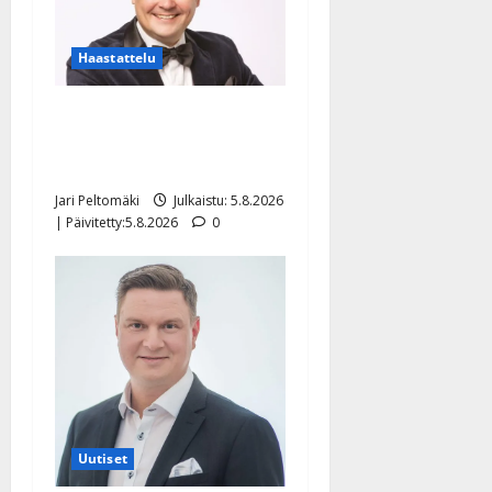
Haastattelu
Leif Lindeman levytti:
”Kuvaa osuvasti uraani
pikkupojasta näihin päiviin”
Jari Peltomäki
Julkaistu: 5.8.2026
| Päivitetty:5.8.2026
0
Uutiset