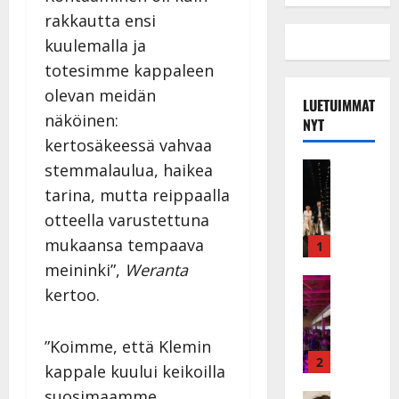
rakkautta ensi
kuulemalla ja
totesimme kappaleen
olevan meidän
LUETUIMMAT
näköinen:
NYT
kertosäkeessä vahvaa
Musiikkiv
stemmalaulua, haikea
H
tarina, mutta reippaalla
u
otteella varustettuna
i
k
mukaansa tempaava
1
e
meininki”,
Weranta
a
Keikat ja 
kertoo.
I
t
k
h
ä
y
”Koimme, että Klemin
v
v
2
kappale kuului keikoilla
ä
ä
suosimaamme
Tanssitäh