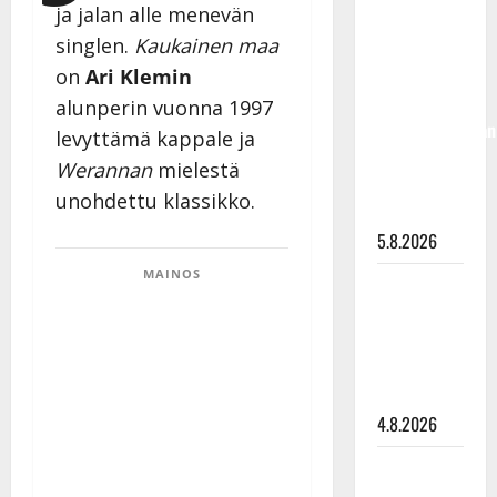
ja jalan alle menevän
Jukka
singlen.
Kaukainen maa
Hallikainen,
50,
on
Ari Klemin
liikuttuu
alunperin vuonna 1997
lapsenlapsistaan
levyttämä kappale ja
– uusi laulu
Werannan
mielestä
koskettaa
unohdettu klassikko.
syvältä
5.8.2026
MAINOS
Saija
Tuupanen ei
toivu –
lääkäri:
”Vaakatasoon”
4.8.2026
Ilari
Hämäläisen