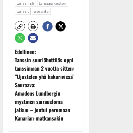
tanssiin.fi
tanssiorkesteri
tanssit
weranta
P
Edellinen:
Tanssin suurlähettiläs oppi
o
tanssimaan 2 vuotta sitten:
s
”Ujostelen yhä hakurivissä”
Seuraava:
t
Amadeus Lundbergin
n
mystinen sairausloma
jatkuu – joutui perumaan
a
Kanarian-matkansakin
v