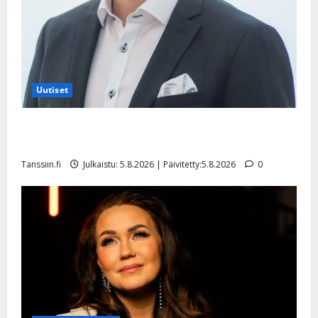
Uutiset
Jukka Hallikainen, 50, liikuttuu lapsenlapsistaan –
uusi laulu koskettaa syvältä
Tanssiin.fi
Julkaistu: 5.8.2026 | Päivitetty:5.8.2026
0