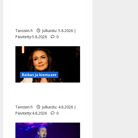
Jukka Hallikainen, 50,
liikuttuu lapsenlapsistaan –
uusi laulu koskettaa syvältä
Tanssiin.fi
Julkaistu: 5.8.2026 |
Päivitetty:5.8.2026
0
Keikat ja kiertueet
Saija Tuupanen ei toivu –
lääkäri: ”Vaakatasoon”
Tanssiin.fi
Julkaistu: 4.8.2026 |
Päivitetty:4.8.2026
0