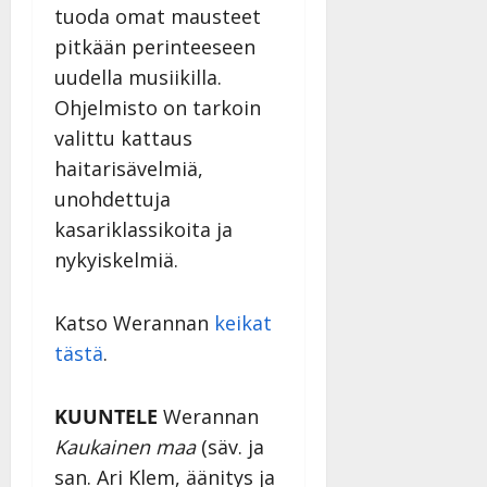
l
tuoda omat mausteet
l
pitkään perinteeseen
e
uudella musiikilla.
i
s
Ohjelmisto on tarkoin
o
valittu kattaus
k
haitarisävelmiä,
i
i
unohdettuja
t
kasariklassikoita ja
o
nykyiskelmiä.
s
Tanssiin.fi
Katso Werannan
keikat
Julkaistu:
tästä
.
27.4.2025
|
Päivitetty:
KUUNTELE
Werannan
Kaukainen maa
(säv. ja
san. Ari Klem, äänitys ja