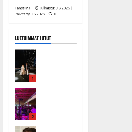
putoavansa ensimmäisenä
Tanssiin.fi
Julkaistu: 3.8.2026 |
Päivitetty:3.8.2026
0
LUETUIMMAT JUTUT
Huikeat
hyvästit!
Tommi
saatteli
Katri
1
Helenan
Ikävä
lavalta
sairauskohta
viimeisen
us: soittaja
kerran –
tuupertui
kuva- ja
kesken
2
videokooste
tanssikeikan
Tanssiin.fi
Heidi
Särkässä
Julkaistu: