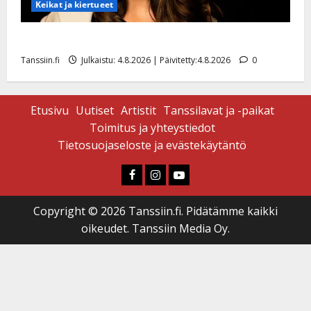
Keikat ja kiertueet
Saija Tuupanen ei toivu – lääkäri: ”Vaakatasoon”
Tanssiin.fi
Julkaistu: 4.8.2026 | Päivitetty:4.8.2026
0
Etusivu
Uutiset
Artistit
Tanssilavat ja -paikat
Toimitus ja yhteystiedot
Tietosuojaseloste ja evästekäytäntö
Faceboook
Instagram
Youtube
Copyright © 2026 Tanssiin.fi. Pidätämme kaikki
oikeudet. Tanssiin Media Oy.