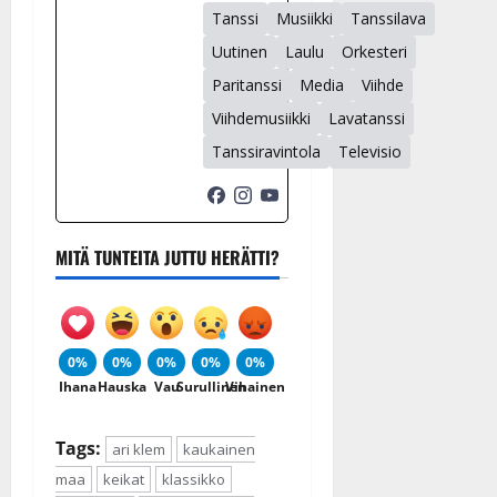
Tanssi
Musiikki
Tanssilava
Uutinen
Laulu
Orkesteri
Paritanssi
Media
Viihde
Viihdemusiikki
Lavatanssi
Tanssiravintola
Televisio
MITÄ TUNTEITA JUTTU HERÄTTI?
0%
0%
0%
0%
0%
Ihana
Hauska
Vau
Surullinen
Vihainen
Tags:
ari klem
kaukainen
maa
keikat
klassikko