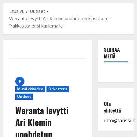
Etusivu
Uutiset
Weranta levytti Ari Klemin unohdetun klassikon –
”rakkautta ensi kuulemalla”
SEURAA
MEITÄ
Musiikkivideo
Orkesterit
Uutiset
Ota
Weranta levytti
yhteyttä
Ari Klemin
info@tanssiin.f
unohdetun