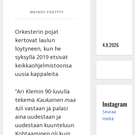
tangomatkan
MAINOS PÄÄTTYY
hinta: 10
000 eurolla
keikkoja
Orkesterin pojat
sivu suun
kertovat laulun
4.8.2026
löytyneen, kun he
syksyllä 2019 etsivät
keikkaohjelmistoonsa
uusia kappaleita.
”Ari Klemin 90-luvulla
tekemä
Kaukainen maa
Instagram
t
uli vastaan ja palasi
Seuraa
aina uudestaan ja
meitä
uudestaan kuunteluun.
Kohtaaminen oli kuin