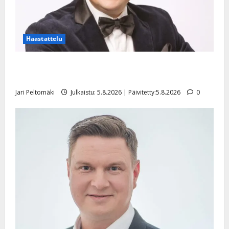
Haastattelu
Leif Lindeman levytti: ”Kuvaa osuvasti uraani
pikkupojasta näihin päiviin”
Jari Peltomäki
Julkaistu: 5.8.2026 | Päivitetty:5.8.2026
0