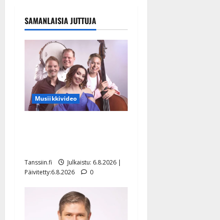
SAMANLAISIA JUTTUJA
Musiikkivideo
Sopiiko Edith Piaf
tanssilavalle? Pirttijoki
näyttää mallia – video
Tanssiin.fi
Julkaistu: 6.8.2026 |
Päivitetty:6.8.2026
0