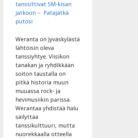
i
tanssittivat SM-kisan
i
a
|
d
a
t
Päivitetty:
jatkoon – Patajätkä
e
n
r
o
putosi
t
i
k
i
…
o
n
”
Weranta on Jyväskylästä
o
a
s
lähtöisin oleva
Tanssiin.fi
h
t
tanssiyhtye. Viisikon
ä
Julkaistu:
e
tanakan ja ryhdikkään
i
20.8.2025
Tanssiin.fi
t
|
soiton taustalla on
Päivitetty:
ä
pitkä historia muun
Julkaistu:
ä
17.8.2025
muuassa rock- ja
n
|
–
hevimusiikin parissa.
Päivitetty:
D
Werantaa yhdistää halu
a
säilyttää
n
tanssikulttuuri, mutta
n
y
nuorekkaalla otteella