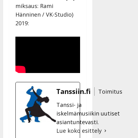
miksaus: Rami
Hänninen / VK-Studio)
2019:
Tanssiin.fi
Toimitus
Tanssi- ja
iskelmämusiikin uutiset
asiantuntevasti.
Lue koko esittely