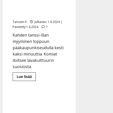
tahdittamat lavatanssit
Vantaalla myytiin
minuuteissa loppuun
Tanssiin.fi
Julkaistu: 1.6.2024 |
Päivitetty:1.6.2024
1
Kahden tanssi-illan
myyminen loppuun
pääkaupunkiseudulla kesti
kaksi minuuttia. Komiat
iloitsee lavakulttuurin
suosiosta.
Lue
Lue lisää
lisää
aiheesta
HS:
Komioiden
tahdittamat
lavatanssit
Vantaalla
myytiin
minuuteissa
loppuun