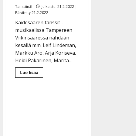
Tanssiin.fi
Julkaistu: 21.2.2022 |
Päivitetty:21.2.2022
Kaidesaaren tanssit -
musikaalissa Tampereen
Viikinsaaressa nähdään
kesällä mm. Leif Lindeman,
Markku Aro, Arja Koriseva,
Heidi Pakarinen, Marita...
Lue
Lue lisää
lisää
aiheesta
Nyt
tehdään
tansseista
teatteria
–
tutut
artistit
vierailevat
tähtiroolissa
kesälavalla