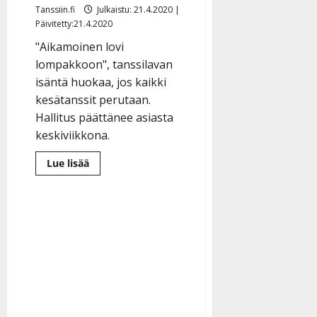
Tanssiin.fi
Julkaistu: 21.4.2020 |
Päivitetty:21.4.2020
"Aikamoinen lovi
lompakkoon", tanssilavan
isäntä huokaa, jos kaikki
kesätanssit perutaan.
Hallitus päättänee asiasta
keskiviikkona.
Lue
Lue lisää
lisää
aiheesta
Tanssitaanko
koko
kesänä?
Lavakausi
vaarassa:
”Kaikki
samassa
uppoavassa
veneessä”