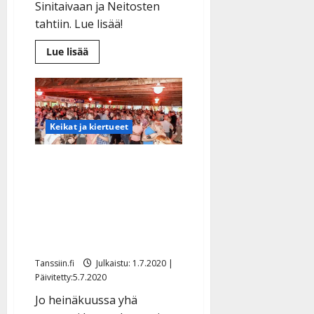
Sinitaivaan ja Neitosten
tahtiin. Lue lisää!
Lue
Lue lisää
lisää
aiheesta
Lavatanssit
laajenevat
festariksi
–
Saija
Keikat ja kiertueet
ja
Kyösti
innoissaan:
”Tanssikansan
Uusia lavoja auki:
kesäjuhla”
Pajarinhovi, Toivola,
Ellivuori, Tulenliekki… ja
elokuussa vielä lisää –
katso lista
Tanssiin.fi
Julkaistu: 1.7.2020 |
Päivitetty:5.7.2020
Jo heinäkuussa yhä