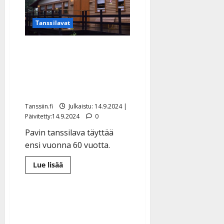
musiikkivideoille
–
kiitokseksi
Tanssilavat
yleisölle
ja
muistoksi
jälkipolville
Kommunistien perustama
Pavi haluaisi tanssilavan
suojelluksi –
kattoremonttin ei rahaa
Tanssiin.fi
Julkaistu: 14.9.2024 |
Päivitetty:14.9.2024
0
Pavin tanssilava täyttää
ensi vuonna 60 vuotta.
Lue
Lue lisää
lisää
aiheesta
Kommunistien
perustama
Pavi
haluaisi
tanssilavan
suojelluksi