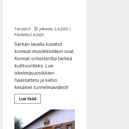
l
musiikkivideoille –
e
kiitokseksi yleisölle ja
i
muistoksi jälkipolville
s
o
Tanssiin.fi
Julkaistu: 2.4.2025 |
k
Päivitetty:2.4.2025
i
Särkän lavalla kuvatut
i
komeat musiikkivideot ovat
t
o
Komiat-orkesterilta tärkeä
s
kulttuuriteko. Lue
iskelmäsuosikkien
Tanssiin.fi
haastattelu ja katso
Julkaistu:
kesäiset tunnelmavideot!
27.4.2025
|
Lue
Lue lisää
Päivitetty:
lisää
aiheesta
Komiat
tallensi
lavatanssien
aidon
tunnelman