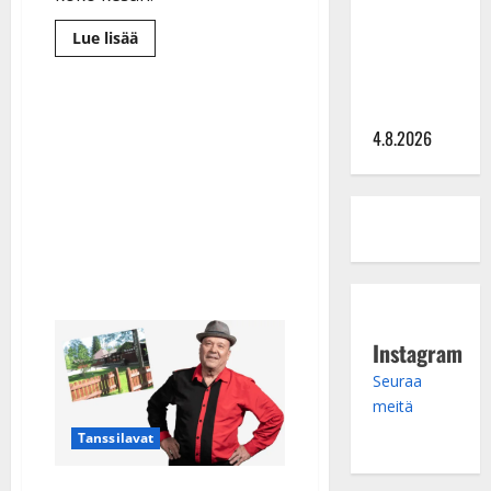
Saija
Tuupanen ei
Lue
Lue lisää
lisää
toivu –
aiheesta
lääkäri:
Tanssit
jatkuvat
”Vaakatasoon”
Haapamäellä
–
4.8.2026
vaikka
Höyryveturipuisto
lopetti
Instagram
Seuraa
meitä
Tanssilavat