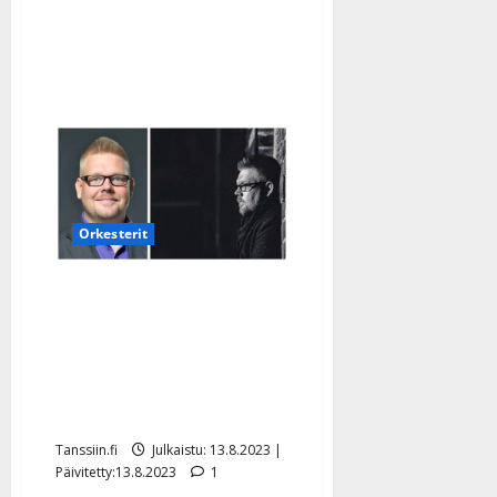
Orkesterit
Pillit pussiin pannut
tanssimuusikko:
”Orkesteri toimii nyt vain
statistina
urheilukilpailulle”
Tanssiin.fi
Julkaistu: 13.8.2023 |
Päivitetty:13.8.2023
1