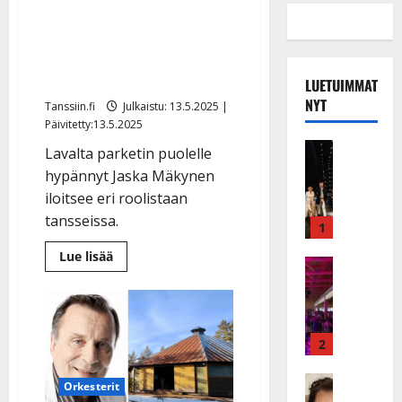
Jaska Mäkynen jatkaa
kesälavan isäntänä
Teijansa kanssa: ”Tuo
mukavaa vaihtelua”
LUETUIMMAT
NYT
Tanssiin.fi
Julkaistu: 13.5.2025 |
Päivitetty:13.5.2025
Musiikkiv
Lavalta parketin puolelle
H
hypännyt Jaska Mäkynen
u
iloitsee eri roolistaan
i
tansseissa.
k
1
e
Lue
Lue lisää
a
Keikat ja 
lisää
aiheesta
I
t
Jaska
k
h
Mäkynen
jatkaa
ä
y
kesälavan
v
v
isäntänä
2
Teijansa
ä
ä
kanssa:
s
Tanssitäh
”Tuo
s
Orkesterit
mukavaa
H
a