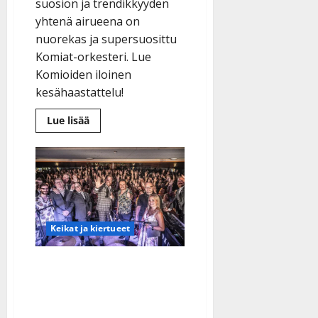
suosion ja trendikkyyden
yhtenä airueena on
nuorekas ja supersuosittu
Komiat-orkesteri. Lue
Komioiden iloinen
kesähaastattelu!
Lue
Lue lisää
lisää
aiheesta
Komiat
paljastaa,
miksi
lavat
houkuttavat
nuorempiakin:
”Tansseista
on
Keikat ja kiertueet
tullut
kansanjuhla,
joka
yhdistää
Kesälavoille
sukupolvia”
yleisöryntäys: ”Huhut
lavatanssien kuolemasta