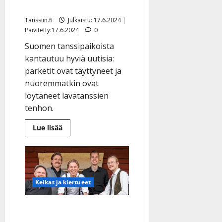
ovat liioiteltuja”
Tanssiin.fi
Julkaistu: 17.6.2024 |
Päivitetty:17.6.2024
0
Suomen tanssipaikoista
kantautuu hyviä uutisia:
parketit ovat täyttyneet ja
nuoremmatkin ovat
löytäneet lavatanssien
tenhon.
Lue
Lue lisää
lisää
aiheesta
Kesälavoille
yleisöryntäys:
”Huhut
lavatanssien
kuolemasta
ovat
Keikat ja kiertueet
liioiteltuja”
HS: Komioiden