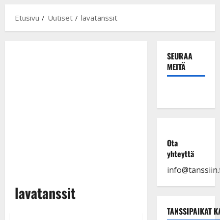
Etusivu
Uutiset
lavatanssit
SEURAA
MEITÄ
Ota
yhteyttä
info@tanssiin.f
lavatanssit
TANSSIPAIKAT K