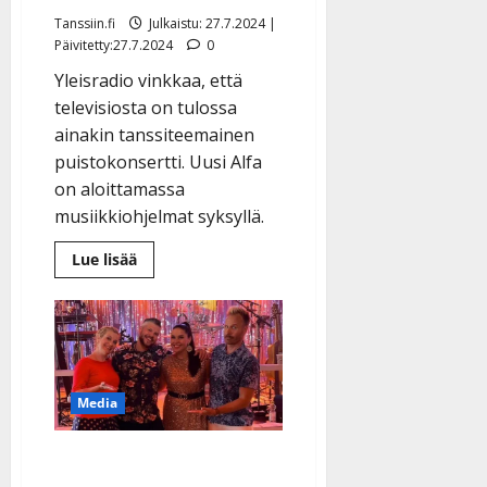
Tanssiin.fi
Julkaistu: 27.7.2024 |
Päivitetty:27.7.2024
0
Yleisradio vinkkaa, että
televisiosta on tulossa
ainakin tanssiteemainen
puistokonsertti. Uusi Alfa
on aloittamassa
musiikkiohjelmat syksyllä.
Lue
Lue lisää
lisää
aiheesta
Nyt
Yle
vastaa:
jatkuvatko
kansan
suosimat
tv-
Media
tanssit?
Ylen tv-tanssit keräsivät