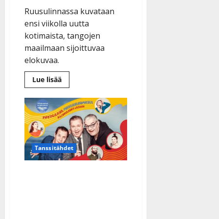
Ruusulinnassa kuvataan
ensi viikolla uutta
kotimaista, tangojen
maailmaan sijoittuvaa
elokuvaa.
Lue
Lue lisää
lisää
aiheesta
Haluatko
valssata
valkokankaalla?
Kotimaiseen
elokuvaan
haetaan
lavatanssijoita
Tanssitähdet
Nyt tehdään tansseista
teatteria – tutut artistit
vierailevat tähtiroolissa
kesälavalla