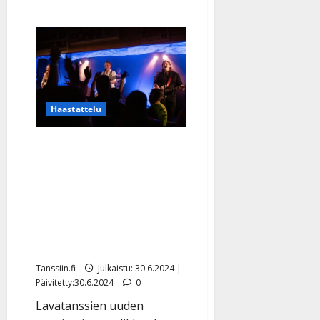
Haastattelu
Komiat paljastaa, miksi
lavat houkuttavat
nuorempiakin:
”Tansseista on tullut
kansanjuhla, joka
yhdistää sukupolvia”
Tanssiin.fi
Julkaistu: 30.6.2024 |
Päivitetty:30.6.2024
0
Lavatanssien uuden