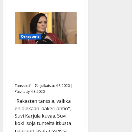
Orkesterit
Suvi Karjula veti kolmen
illan tanssirallin: ”Jalat
poikki, mutta olipahan
ihanaa!”
Tanssiin.fi
Julkaistu: 4.3.2020 |
Päivitetty:4.3.2020
"Rakastan tanssia, vaikka
en olekaan laakerilantio",
Suvi Karjula kuvaa. Suvi
koki isoja tunteita itkusta
nauruun lavatansseissa.