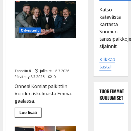
Katso
kätevästä
kartasta
Orkesterit
Suomen
tanssipaikkoj
Komiat voitti Emman ja
sijainnit.
heitti haasteen kaikille
Klikkaa
käydä lavatansseissa
tästä!
Tanssiin.fi
Julkaistu: 8.3.2026 |
Päivitetty:8.3.2026
0
Onnea! Komiat palkittiin
TUOREIMMAT
Vuoden iskelmästä Emma-
KUULUMISET
gaalassa.
Tanssii
Lue
Lue lisää
lisää
tähtien
aiheesta
Komiat
kanssa -
voitti