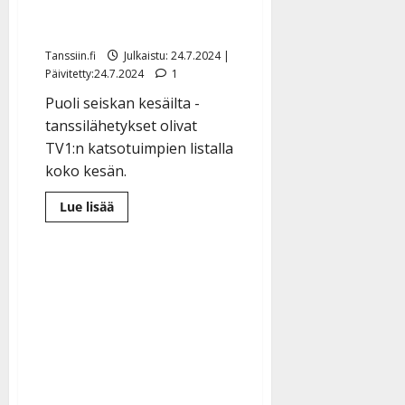
komeat katsojaluvut –
kansa vaatii lisää
Tanssiin.fi
Julkaistu: 24.7.2024 |
Päivitetty:24.7.2024
1
Puoli seiskan kesäilta -
tanssilähetykset olivat
TV1:n katsotuimpien listalla
koko kesän.
Lue
Lue lisää
lisää
aiheesta
Ylen
tv-
tanssit
keräsivät
komeat
katsojaluvut
–
kansa
vaatii
lisää