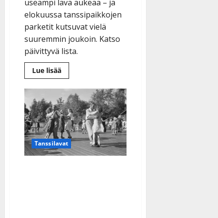
useampi lava aukeaa – ja
elokuussa tanssipaikkojen
parketit kutsuvat vielä
suuremmin joukoin. Katso
päivittyvä lista.
Lue
Lue lisää
lisää
aiheesta
Uusia
lavoja
auki:
Pajarinhovi,
Toivola,
Ellivuori,
Tulenliekki…
ja
Tanssilavat
elokuussa
vielä
lisää
–
Tanssitaanko koko
katso
lista
kesänä? Lavakausi
vaarassa: ”Kaikki samassa
uppoavassa veneessä”