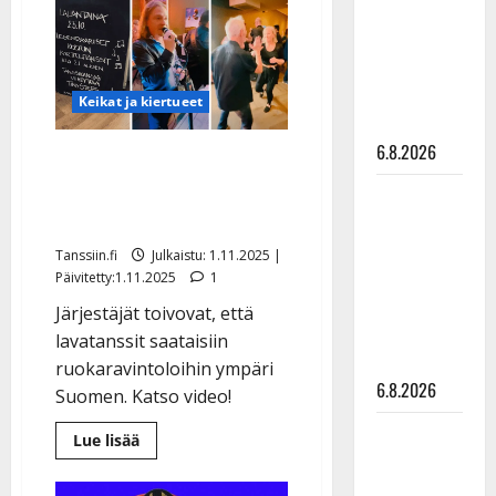
Emman
julkkikset
ja
heitti
julki: Anna
haasteen
Hanski
kaikille
käydä
liitää tv-
lavatansseissa
Keikat ja kiertueet
parketilla
6.8.2026
Korttelitanssit vetävät
väkeä Turussa
Sopiiko
ruokaravintolaan
Edith Piaf
tanssilavalle?
Tanssiin.fi
Julkaistu: 1.11.2025 |
Pirttijoki
Päivitetty:1.11.2025
1
näyttää
Järjestäjät toivovat, että
mallia –
lavatanssit saataisiin
video
ruokaravintoloihin ympäri
6.8.2026
Suomen. Katso video!
Leif
Lue
Lue lisää
lisää
Lindeman
aiheesta
Korttelitanssit
levytti: