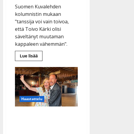
Suomen Kuvalehden
kolumnistin mukaan
"tanssija voi vain toivoa,
että Toivo Kärki olisi
säveltänyt muutaman
kappaleen vähemmän".
Lue
Lue lisää
lisää
aiheesta
Suomen
Kuvalehdessä
rajua
tekstiä
lavatansseista:
ilotonta,
hikistä
ja
Haastattelu
käsittämätöntä
Nyt Yle vastaa: jatkuvatko
kansan suosimat tv-
tanssit?