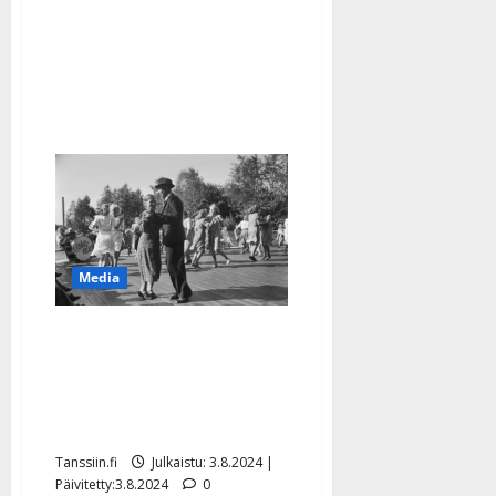
–
kattoremonttin
ei
rahaa
Media
Suomen Kuvalehdessä
rajua tekstiä
lavatansseista: ilotonta,
hikistä ja käsittämätöntä
Tanssiin.fi
Julkaistu: 3.8.2024 |
Päivitetty:3.8.2024
0