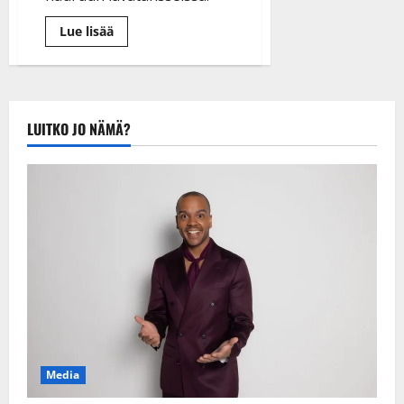
Lue
Lue lisää
lisää
aiheesta
Suvi
Karjula
veti
kolmen
illan
LUITKO JO NÄMÄ?
tanssirallin:
”Jalat
poikki,
mutta
olipahan
ihanaa!”
Media