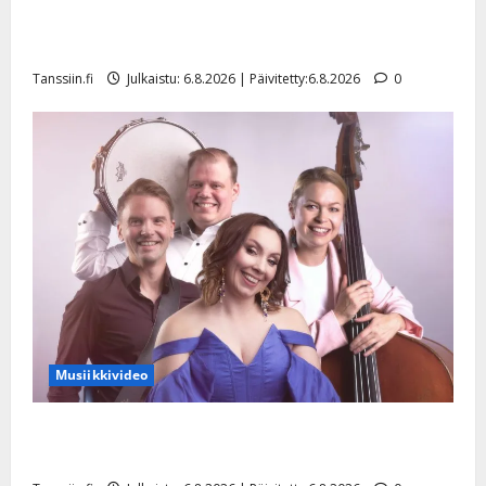
Tanssii tähtien kanssa -julkkikset julki: Anna Hanski
liitää tv-parketilla
Tanssiin.fi
Julkaistu: 6.8.2026 | Päivitetty:6.8.2026
0
Musiikkivideo
Sopiiko Edith Piaf tanssilavalle? Pirttijoki näyttää
mallia – video