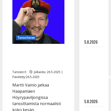
vetävät
”Kuvaa
väkeä
Turussa
osuvasti
ruokaravintolaan
uraani
pikkupojasta
näihin
päiviin”
Tanssilavat
5.8.2026
Tanssit jatkuvat
Jukka
Haapamäellä – vaikka
Hallikainen,
Höyryveturipuisto lopetti
50,
liikuttuu
Tanssiin.fi
Julkaistu: 26.5.2025 |
lapsenlapsistaan
Päivitetty:26.5.2025
– uusi laulu
Martti Vainio jatkaa
koskettaa
Haapamäen
syvältä
Höyrypaviljongissa
5.8.2026
tanssittamista normaalisti
koko kesän.