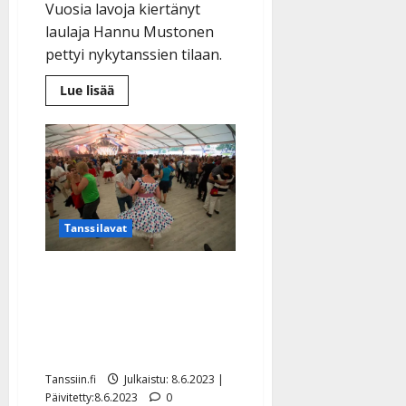
Vuosia lavoja kiertänyt
laulaja Hannu Mustonen
pettyi nykytanssien tilaan.
Lue
Lue lisää
lisää
aiheesta
Pillit
pussiin
pannut
tanssimuusikko:
”Orkesteri
toimii
nyt
vain
Tanssilavat
statistina
urheilukilpailulle”
Haluatko valssata
valkokankaalla?
Kotimaiseen elokuvaan
haetaan lavatanssijoita
Tanssiin.fi
Julkaistu: 8.6.2023 |
Päivitetty:8.6.2023
0