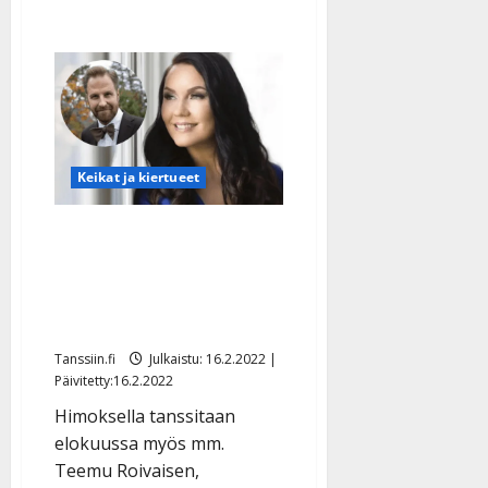
Keikat ja kiertueet
Lavatanssit laajenevat
festariksi – Saija ja Kyösti
innoissaan: ”Tanssikansan
kesäjuhla”
Tanssiin.fi
Julkaistu: 16.2.2022 |
Päivitetty:16.2.2022
Himoksella tanssitaan
elokuussa myös mm.
Teemu Roivaisen,