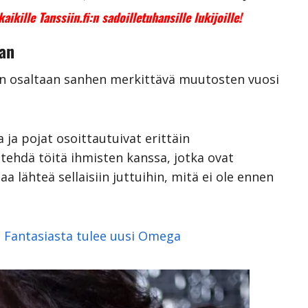
ikille Tanssiin.fi:n sadoilletuhansille lukijoille!
aan
nen osaltaan sanhen merkittävä muutosten vuosi
 ja pojat osoittautuivat erittäin
tehdä töitä ihmisten kanssa, jotka ovat
a lähteä sellaisiin juttuihin, mitä ei ole ennen
u: Fantasiasta tulee uusi Omega