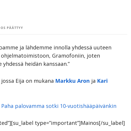
OS PÄÄTTYY
toamme ja lähdemme innolla yhdessä uuteen
 ohjelmatoimistoon, Gramofoniin, joten
e yhdessä heidän kanssaan.”
, jossa Eija on mukana
Markku Aron
ja
Kari
a: Paha palovamma sotki 10-vuotishääpäivänkin
otted”][su_label type=”important”]Mainos[/su_label]