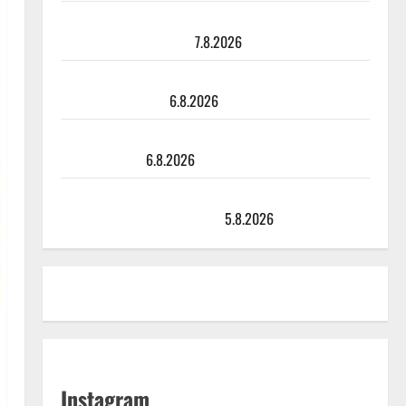
Maikilta pysäyttävä ulostulo: ”Elämä toi eteeni
sellaisen yllätyksen…”
7.8.2026
Tanssii tähtien kanssa -julkkikset julki: Anna Hanski
liitää tv-parketilla
6.8.2026
Sopiiko Edith Piaf tanssilavalle? Pirttijoki näyttää
mallia – video
6.8.2026
Leif Lindeman levytti: ”Kuvaa osuvasti uraani
pikkupojasta näihin päiviin”
5.8.2026
Instagram