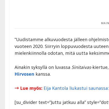
MAIN
”Uudistamme alkuvuodesta jälleen ohjelmis
vuoteen 2020. Siirryin loppuvuodesta uuteen
mielenkiinnolla odotan, mitä uutta keksimm
Ainakin syksyllä on luvassa
Sinitaivas-
kiertue
Hirvosen
kanssa.
→ Lue myös:
Eija Kantola liukastui saunass
[su_divider text=”Juttu jatkuu alla” style=”d