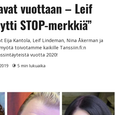
vat vuottaan – Leif
ytti STOP-merkkiä”
t Eija Kantola, Leif Lindeman, Nina Åkerman ja
yötä toivotamme kaikille Tanssiin.fi:n
anssintäyteistä vuotta 2020!
2.2019
5 min lukuaika