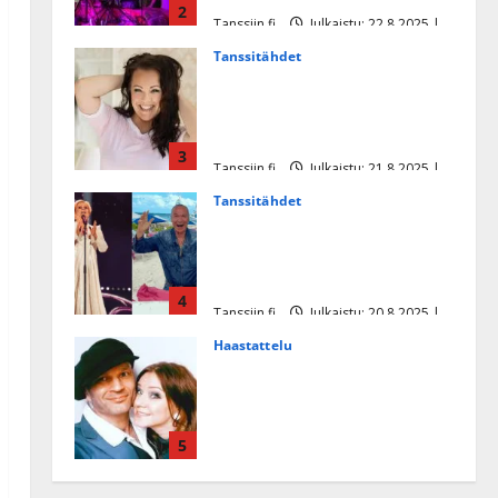
2
Tanssiin.fi
Julkaistu: 22.8.2025 |
Päivitetty:22.8.2025
Tanssitähdet
Heidi Pakarisen ja Mika
Pohjosen tytär kilpailee
missikisoissa
3
Tanssiin.fi
Julkaistu: 21.8.2025 |
Päivitetty:22.8.2025
Tanssitähdet
Tämä Ile Vainion runo Katri
Helenasta paisui hitiksi: ”Voi
tule Katri…”
4
Tanssiin.fi
Julkaistu: 20.8.2025 |
Päivitetty:22.8.2025
Haastattelu
Huikea rakkaustarina!
Dimitri Keiski ja Katja
juhlivat pian tinahäitään –
5
Dannylle iso kiitos
Tanssiin.fi
Julkaistu: 27.4.2025 |