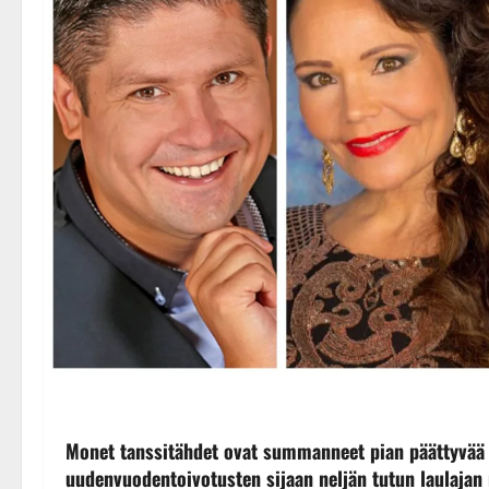
Monet tanssitähdet ovat summanneet pian päättyvää
uudenvuodentoivotusten sijaan neljän tutun laulajan 