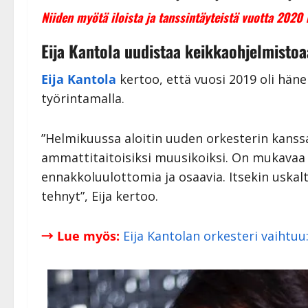
Niiden myötä iloista ja tanssintäyteistä vuotta 2020 ka
Eija Kantola uudistaa keikkaohjelmisto
Eija Kantola
kertoo, että vuosi 2019 oli hä
työrintamalla.
”Helmikuussa aloitin uuden orkesterin kanssa
ammattitaitoisiksi muusikoiksi. On mukavaa 
ennakkoluulottomia ja osaavia. Itsekin uskalta
tehnyt”, Eija kertoo.
→ Lue myös:
Eija Kantolan orkesteri vaihtu