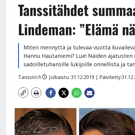
Tanssitähdet summaa
Lindeman: ”Elämä nä
Miten mennyttä ja tulevaa vuotta kuvaileva
Hannu Hautaniemi? Lue! Näiden ajatusten m
sadoilletuhansille lukijoille onnellista ja t
Tanssiin.fi
Julkaistu: 31.12.2019 | Päivitetty:31.1