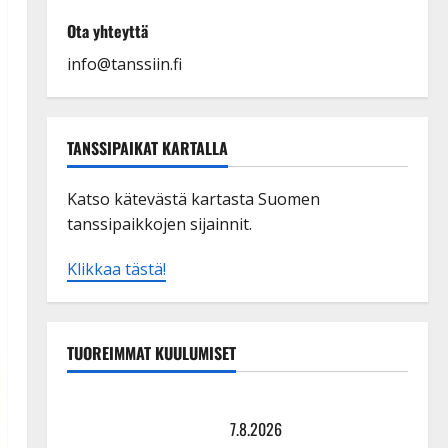
Ota yhteyttä
info@tanssiin.fi
TANSSIPAIKAT KARTALLA
Katso kätevästä kartasta Suomen
tanssipaikkojen sijainnit.
Klikkaa tästä!
TUOREIMMAT KUULUMISET
TTK-tähti Anna Hanski rakastaa tanssia – suru
tyttären syövästä painaa
7.8.2026