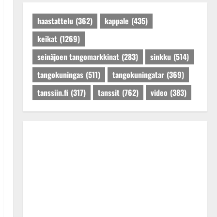
Päivitetty:27.4.2025
haastattelu
(362)
kappale
(435)
keikat
(1269)
seinäjoen tangomarkkinat
(283)
sinkku
(514)
tangokuningas
(511)
tangokuningatar
(369)
tanssiin.fi
(317)
tanssit
(762)
video
(383)