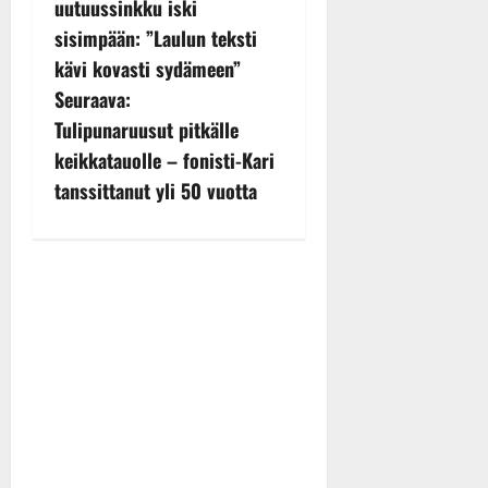
uutuussinkku iski
s
sisimpään: ”Laulun teksti
kävi kovasti sydämeen”
t
Seuraava:
n
Tulipunaruusut pitkälle
keikkatauolle – fonisti-Kari
a
tanssittanut yli 50 vuotta
v
i
g
a
t
i