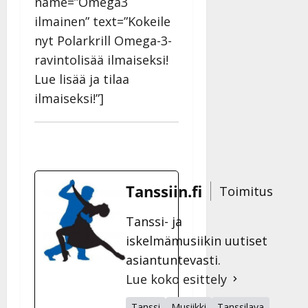
name=”Omega3
ilmainen” text=”Kokeile
nyt Polarkrill Omega-3-
ravintolisää ilmaiseksi!
Lue lisää ja tilaa
ilmaiseksi!”]
Tanssiin.fi
Toimitus
Tanssi- ja
iskelmämusiikin uutiset
asiantuntevasti.
Lue koko esittely
Tanssi
Musiikki
Tanssilava