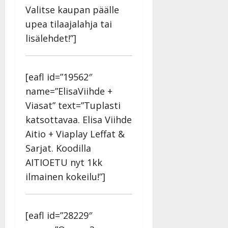
Valitse kaupan päälle
upea tilaajalahja tai
lisälehdet!”]
[eafl id=”19562″
name=”ElisaViihde +
Viasat” text=”Tuplasti
katsottavaa. Elisa Viihde
Aitio + Viaplay Leffat &
Sarjat. Koodilla
AITIOETU nyt 1kk
ilmainen kokeilu!”]
[eafl id=”28229″