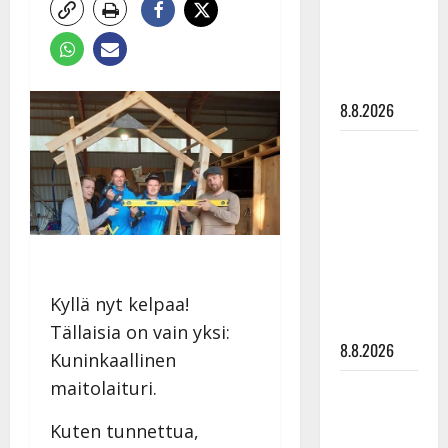
Raija
Mäntyniemi:
matka
tyssäsi
8.8.2026
Matti
Ruohonen
viettää taas
synttäreitään
täydessä
hiljaisuudessa
– tämä on
Kyllä nyt kelpaa!
tilanne nyt
Tällaisia on vain yksi:
8.8.2026
Kuninkaallinen
maitolaituri.
TTK-tähti
Anna
Kuten tunnettua,
Hanski