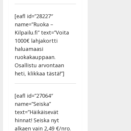
[eafl id=”28227″
name=”Ruoka –
Kilpailu.fi” text=”Voita
1000€ lahjakortti
haluamaasi
ruokakauppaan.
Osallistu arvontaan
heti, klikkaa tästä!”]
[eafl id=”27064″
name=”Seiska”
text=”Häikäisevät
hinnat! Seiska nyt
alkaen vain 2,49 €/nro.