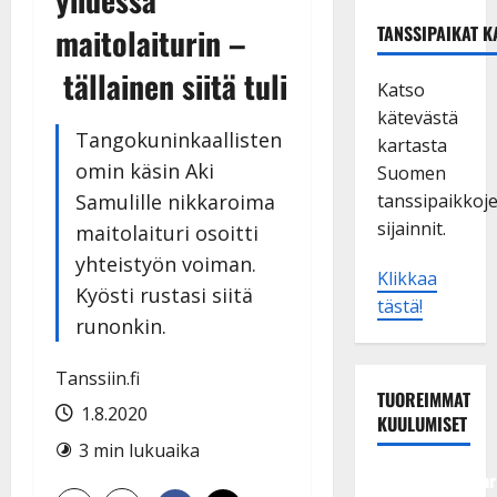
maitolaiturin –
TANSSIPAIKAT K
tällainen siitä tuli
Katso
kätevästä
Tangokuninkaallisten
kartasta
omin käsin Aki
Suomen
Samulille nikkaroima
tanssipaikkoj
sijainnit.
maitolaituri osoitti
yhteistyön voiman.
Klikkaa
Kyösti rustasi siitä
tästä!
runonkin.
Tanssiin.fi
TUOREIMMAT
1.8.2020
KUULUMISET
3 min lukuaika
Tangokuningatar