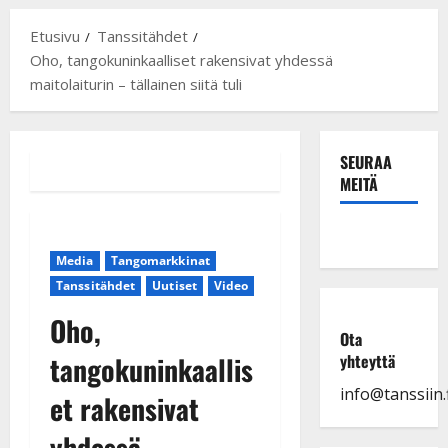
Etusivu
Tanssitähdet
Oho, tangokuninkaalliset rakensivat yhdessä
maitolaiturin – tällainen siitä tuli
SEURAA
MEITÄ
Media
Tangomarkkinat
Tanssitähdet
Uutiset
Video
Oho,
Ota
tangokuninkaallis
yhteyttä
info@tanssiin.f
et rakensivat
yhdessä