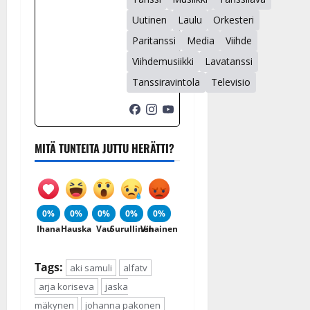
Uutinen
Laulu
Orkesteri
Paritanssi
Media
Viihde
Viihdemusiikki
Lavatanssi
Tanssiravintola
Televisio
MITÄ TUNTEITA JUTTU HERÄTTI?
0%
0%
0%
0%
0%
Ihana
Hauska
Vau
Surullinen
Vihainen
Tags:
aki samuli
alfatv
arja koriseva
jaska
mäkynen
johanna pakonen