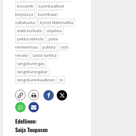
konsertti
kuninkaalliset
kimpassa
kuninkaan
valtakunta
Kyösti Mäkimattila
matti korkiala
ohjelma
pekka mikkola
pirita
niemenmaa
pukkila
risto
nevala
taisto lunkka
tangokuningas
tangokuningatar
tangokuninkaallinen
tv
P
Edellinen:
Saija Tuupasen
o