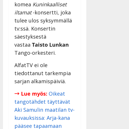
e
v
komea
Kuninkaalliset
i
i
iltamat
-konsertti, joka
s
d
o
e
tulee ulos syksymmällä
k
o
tv:ssä. Konsertin
i
k
säestyksestä
i
o
vastaa
Taisto Lunkan
t
o
o
s
Tango-orkesteri.
s
t
e
AlfatTV ei ole
Tanssiin.fi
Tanssiin.fi
tiedottanut tarkempia
Julkaistu:
sarjan alkamispäiviä.
27.4.2025
Julkaistu:
|
17.8.2025
→ Lue myös:
Oikeat
Päivitetty:27.4.2025
|
tangotähdet täyttävät
Päivitetty:19.8.2025
Aki Samulin maatilan tv-
kuvauksissa: Arja-kana
pääsee tapaamaan