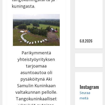
kanssa -
kuningasta.
julkkikset
julki: Anna
Hanski
liitää tv-
parketilla
6.8.2026
Parikymmentä
yhteistyöyrityksen
tarjoamaa
asuntoautoa oli
pysäköitynä Aki
Samulin Kuninkaan
Instagram
valtakunnan pellolle.
Seuraa
meitä
Tangokuninkaalliset