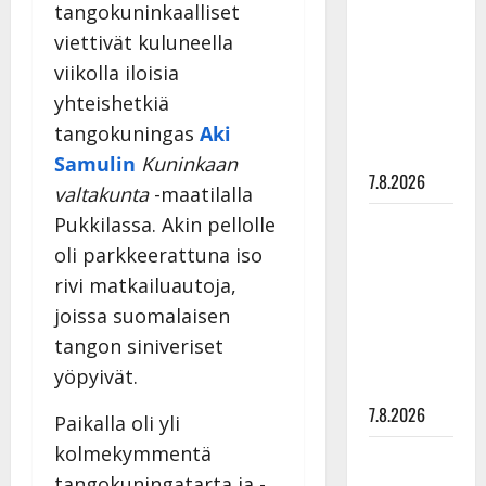
tangokuninkaalliset
rakastaa
viettivät kuluneella
tanssia –
suru
viikolla iloisia
tyttären
yhteishetkiä
syövästä
tangokuningas
Aki
painaa
Samulin
Kuninkaan
7.8.2026
valtakunta
-maatilalla
Maikilta
Pukkilassa. Akin pellolle
pysäyttävä
oli parkkeerattuna iso
ulostulo:
rivi matkailuautoja,
”Elämä toi
joissa suomalaisen
eteeni
tangon siniveriset
sellaisen
yöpyivät.
yllätyksen…”
7.8.2026
Paikalla oli yli
kolmekymmentä
Tanssii
tangokuningatarta ja -
tähtien