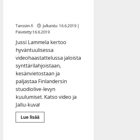
Jallu-villasukat ja
jättipullo
Tanssiin.fi
Julkaistu: 16.6.2019 |
Päivitetty:16.6.2019
Jussi Lammela kertoo
hyväntuulisessa
videohaastattelussa jaloista
synttärilahjoistaan,
kesänvietostaan ja
paljastaa Finlandersin
stuodiolive-levyn
kuulumiset. Katso video ja
Jallu-kuva!
Lue
Lue lisää
lisää
aiheesta
VIDEO:
Jussi
Lammela