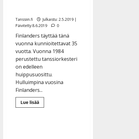
keskenämme” –
juhlakonsertit syksyllä
Tanssiin.fi
Julkaistu: 2.5.2019 |
Päivitetty:8.6.2019
0
Finlanders täyttää tänä
vuonna kunnioitettavat 35
vuotta. Vuonna 1984
perustettu tanssiorkesteri
on edelleen
huippusuosittu.
Hulluimpina vuosina
Finlanders...
Lue
Lue lisää
lisää
aiheesta
Finlanders
35
vuoden
keikkaputkestaan:
”Viihdymme
yhä