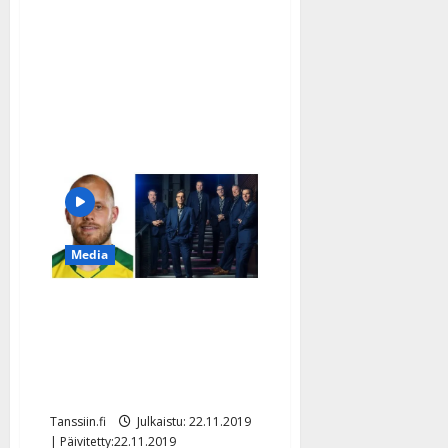
”Kuin
joulu
olisi
ottanut
varaslähdön”
Media
Oho! Teemu Pukki veti
karaokessa Oikeesti –
katso Huuhkajat-tähden
lauluvideo
Tanssiin.fi
Julkaistu: 22.11.2019
| Päivitetty:22.11.2019