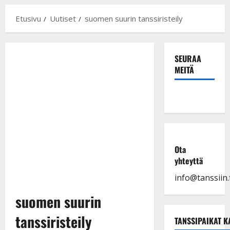
Etusivu
Uutiset
suomen suurin tanssiristeily
SEURAA
MEITÄ
Ota
yhteyttä
info@tanssiin.f
suomen suurin
tanssiristeily
TANSSIPAIKAT K