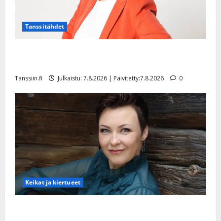
Tanssitähdet
TTK-tähti Anna Hanski rakastaa tanssia – suru
tyttären syövästä painaa
Tanssiin.fi
Julkaistu: 7.8.2026 | Päivitetty:7.8.2026
0
Keikat ja kiertueet
Maikilta pysäyttävä ulostulo: ”Elämä toi eteeni
sellaisen yllätyksen…”