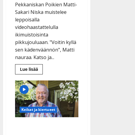
Pekkaniskan Poikien Matti-
Sakari Niska muistelee
leppoisalla
videohaastattelulla
ikimuistoisinta
pikkujouluaan. "Voitin kyllä
sen kädenväännön", Matti
nauraa. Katso ja...
Lue
Lue lisää
lisää
aiheesta
VIDEO:
PNP-
Matin
pikkujoulumuisto:
”Kerran
jouduin
kädenvääntöön”
Keikat ja kiertueet
VIDEO: Jussi Lammela
iloitsee: 60-vuotislahjaksi