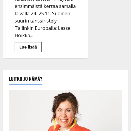
ensimmäistä kertaa samalla
laivalla 24.-25.11. Suomen
suurin tanssiristely
Tallinkin Europalla: Lasse
Hoikka...
Lue
Lue lisää
lisää
aiheesta
Suomen
suurin
tanssiristeily
tulee
–
LUITKO JO NÄMÄ?
Lasse
Hoikka:
”Unelmien
täyttymys”