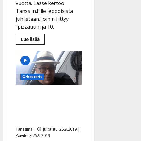
vuotta. Lasse kertoo
Tanssiin.fi:lle leppoisista
juhlistaan, joihin liittyy
"pizzauuni ja 10...
Lue
Lue lisää
lisää
aiheesta
Finlanders-
Lasse
täyttää
60:
”Juhlin
padallisella
Orkesterit
chili
con
carnea”
–
VIDEO: PNP-Matin
katso
nostalgiakuvat
pikkujoulumuisto:
”Kerran jouduin
kädenvääntöön”
Tanssiin.fi
Julkaistu: 25.9.2019 |
Päivitetty:25.9.2019