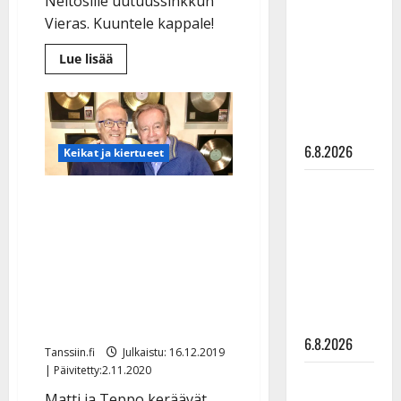
Neitosille uutuussinkkun
kanssa -
Vieras. Kuuntele kappale!
julkkikset
Lue
Lue lisää
julki: Anna
lisää
Hanski
aiheesta
Neitosten
liitää tv-
odotettu
sinkku
parketilla
julki:
”Näyttää
6.8.2026
Keikat ja kiertueet
mallia
yhteistyön
voimasta”
Sopiiko
Matti ja Teppo lähtivät
Edith Piaf
lomalle – palaavat
tanssilavalle?
keikoille Suomen
Pirttijoki
suurimmalla
näyttää
mallia –
tanssiristeilyllä
video
toukokuussa
6.8.2026
Tanssiin.fi
Julkaistu: 16.12.2019
| Päivitetty:2.11.2020
Leif
Matti ja Teppo keräävät