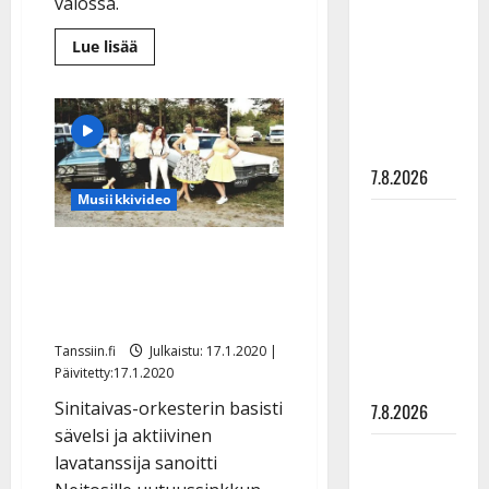
valossa.
rakastaa
tanssia –
Lue
Lue lisää
lisää
suru
aiheesta
Matti
tyttären
ja
syövästä
Teppo
pilan
painaa
kohteina
tv:n
7.8.2026
Putouksessa:
”Kui
Musiikkivideo
tyhmä
Maikilta
sää
olet?”
pysäyttävä
Neitosten odotettu sinkku
–
ulostulo:
katso
julki: ”Näyttää mallia
”Elämä toi
yhteistyön voimasta”
eteeni
Tanssiin.fi
Julkaistu: 17.1.2020 |
sellaisen
Päivitetty:17.1.2020
yllätyksen…”
Sinitaivas-orkesterin basisti
7.8.2026
sävelsi ja aktiivinen
Tanssii
lavatanssija sanoitti
tähtien