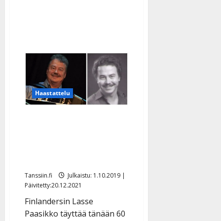
Haastattelu
Finlanders-Lasse täyttää
60: ”Juhlin padallisella
chili con carnea” – katso
nostalgiakuvat
Tanssiin.fi
Julkaistu: 1.10.2019 |
Päivitetty:20.12.2021
Finlandersin Lasse
Paasikko täyttää tänään 60