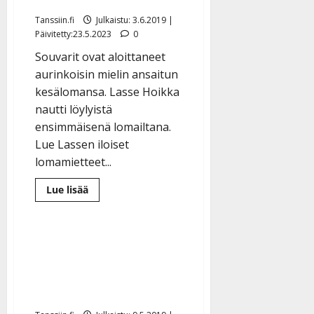
Tanssiin.fi
Julkaistu: 3.6.2019 |
Päivitetty:23.5.2023
0
Souvarit ovat aloittaneet
aurinkoisin mielin ansaitun
kesälomansa. Lasse Hoikka
nautti löylyistä
ensimmäisenä lomailtana.
Lue Lassen iloiset
lomamietteet...
Lue
Lue lisää
Media
lisää
aiheesta
Lasse
Hoikka
Parhaat Matti ja Teppo -
lämmitti
saunan
vitsit: ”Meil on tosi piänet
kesäloman
aluksi:
ja ryppyset…” – kyl määki
”Kalastelen
ja
Turus!
käyn
kultavaltauksella”