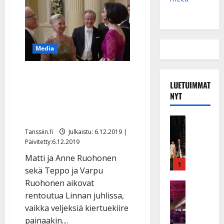
Media
Kaiken takana on nainen:
LUETUIMMAT
Matti ja Teppo juhlivat
NYT
iloisina vaimojensa kanssa
Linnassa
Musiikkiv
H
Tanssiin.fi
Julkaistu: 6.12.2019 |
u
Päivitetty:6.12.2019
i
Matti ja Anne Ruohonen
k
1
sekä Teppo ja Varpu
e
Ruohonen aikovat
a
Keikat ja 
I
rentoutua Linnan juhlissa,
t
k
h
vaikka veljeksiä kiertuekiire
ä
y
painaakin....