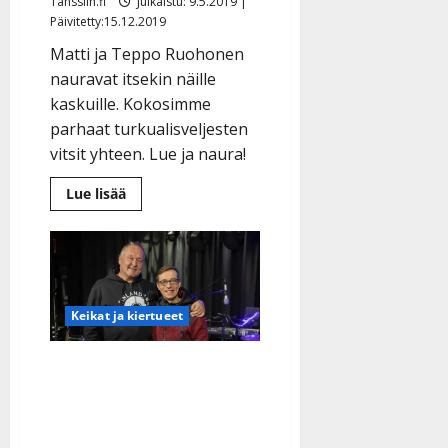
Tanssiin.fi
Julkaistu: 9.5.2019 |
Päivitetty:15.12.2019
Matti ja Teppo Ruohonen
nauravat itsekin näille
kaskuille. Kokosimme
parhaat turkualisveljesten
vitsit yhteen. Lue ja naura!
Lue
Lue lisää
lisää
aiheesta
Parhaat
Matti
ja
Teppo
-
vitsit:
Keikat ja kiertueet
”Meil
on
tosi
piänet
Finlanders 35 vuoden
ja
ryppyset…”
keikkaputkestaan:
–
kyl
”Viihdymme yhä hyvin
määki
Turus!