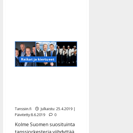
hyvin
keskenämme”
–
juhlakonsertit
syksyllä
Keikat ja kiertueet
Suomen suurin
tanssiristeily tulee –
Lasse Hoikka: ”Unelmien
täyttymys”
Tanssiin.fi
Julkaistu: 25.4.2019 |
Päivitetty:8.6.2019
0
Kolme Suomen suosituinta
tanssiorkesteria viihdyttää