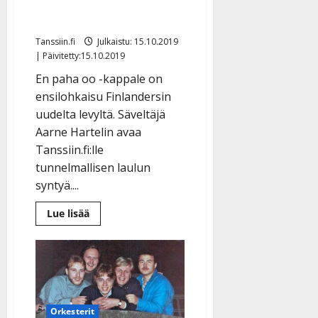
viettelybiisi: ”Tarina
kulkee kuin kuiskaten”
Tanssiin.fi
Julkaistu: 15.10.2019
| Päivitetty:15.10.2019
En paha oo -kappale on
ensilohkaisu Finlandersin
uudelta levyltä. Säveltäjä
Aarne Hartelin avaa
Tanssiin.fi:lle
tunnelmallisen laulun
syntyä....
Lue
Lue lisää
lisää
aiheesta
Finlanders-
uutuus
on
utuisen
pehmeä
viettelybiisi:
”Tarina
kulkee
Orkesterit