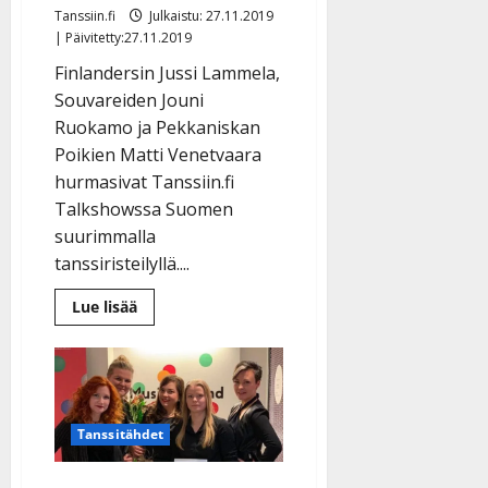
Tanssiin.fi
Julkaistu: 27.11.2019
| Päivitetty:27.11.2019
Finlandersin Jussi Lammela,
Souvareiden Jouni
Ruokamo ja Pekkaniskan
Poikien Matti Venetvaara
hurmasivat Tanssiin.fi
Talkshowssa Suomen
suurimmalla
tanssiristeilyllä....
Lue
Lue lisää
lisää
aiheesta
VIDEO
Jussi,
Jouni
ja
Matti
naurattivat
Tanssitähdet
talkshowssa:
Kehuja,
possulaulua