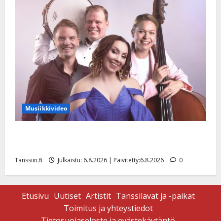
Musiikkivideo
Sopiiko Edith Piaf tanssilavalle? Pirttijoki näyttää
mallia – video
Tanssiin.fi
Julkaistu: 6.8.2026 | Päivitetty:6.8.2026
0
Etusivu
Uutiset
Artistit
Tanssilavat ja -paikat
Toimitus ja yhteystiedot
Tietosuojaseloste ja evästekäytäntö