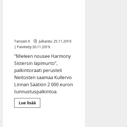
Neitoset ilahtuivat
ja
sanaselityksiä
arvokkaasta
tunnustuksesta: ”Kuin
joulu olisi ottanut
varaslähdön”
Tanssiin.fi
Julkaistu: 25.11.2019
| Päivitetty:30.11.2019
"Mieleen nousee Harmony
Sistersin läpimurto",
palkintoraati perusteli
Neitosten saamaa Kullervo
Linnan Säätiön 2 000 euron
tunnustuspalkintoa.
Lue
Lue lisää
lisää
aiheesta
Neitoset
ilahtuivat
arvokkaasta
tunnustuksesta: