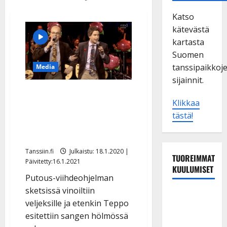
Katso
kätevästä
kartasta
Suomen
tanssipaikkoj
Media
sijainnit.
Matti ja Teppo pilan
Klikkaa
kohteina tv:n
tästä!
Putouksessa: ”Kui tyhmä
sää olet?” – katso
Tanssiin.fi
Julkaistu: 18.1.2020 |
TUOREIMMAT
Päivitetty:16.1.2021
KUULUMISET
Putous-viihdeohjelman
sketsissä vinoiltiin
TTK-tähti
veljeksille ja etenkin Teppo
Anna
esitettiin sangen hölmössä
Hanski