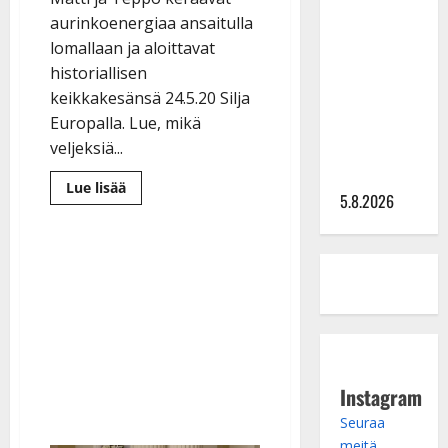
Lindeman
aurinkoenergiaa ansaitulla
levytti:
lomallaan ja aloittavat
”Kuvaa
historiallisen
osuvasti
keikkakesänsä 24.5.20 Silja
uraani
Europalla. Lue, mikä
pikkupojasta
veljeksiä...
näihin
päiviin”
Lue
Lue lisää
5.8.2026
lisää
aiheesta
Matti
ja
Teppo
lähtivät
lomalle
–
palaavat
keikoille
Suomen
suurimmalla
tanssiristeilyllä
toukokuussa
Instagram
Seuraa
meitä