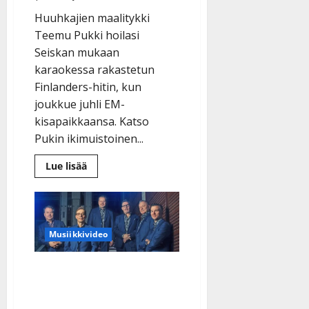
Huuhkajien maalitykki
Teemu Pukki hoilasi
Seiskan mukaan
karaokessa rakastetun
Finlanders-hitin, kun
joukkue juhli EM-
kisapaikkaansa. Katso
Pukin ikimuistoinen...
Lue
Lue lisää
lisää
aiheesta
Oho!
Teemu
Pukki
veti
karaokessa
Musiikkivideo
Oikeesti
–
katso
Finlanders-uutuus on
Huuhkajat-
tähden
utuisen pehmeä
lauluvideo