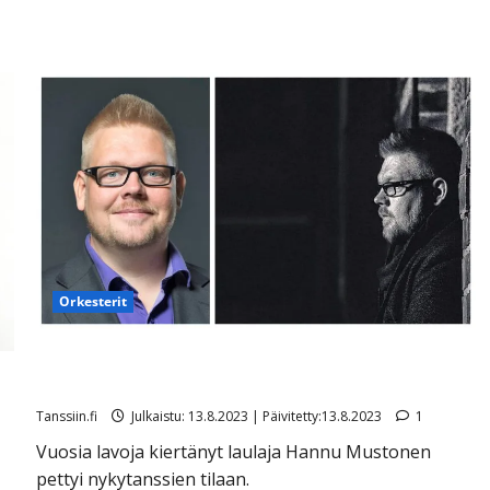
Orkesterit
Pillit pussiin pannut tanssimuusikko: ”Orkesteri
toimii nyt vain statistina urheilukilpailulle”
Tanssiin.fi
Julkaistu: 13.8.2023 | Päivitetty:13.8.2023
1
Vuosia lavoja kiertänyt laulaja Hannu Mustonen
pettyi nykytanssien tilaan.