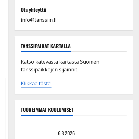
Ota yhteyttä
info@tanssiin.fi
TANSSIPAIKAT KARTALLA
Katso kätevästä kartasta Suomen
tanssipaikkojen sijainnit.
Klikkaa tästä!
TUOREIMMAT KUULUMISET
Tanssii tähtien kanssa -julkkikset julki: Anna Hanski
liitää tv-parketilla
6.8.2026