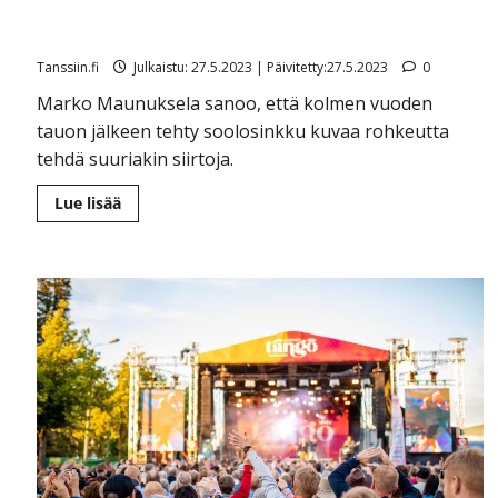
Marko Maunuksela teki ison elämänmuutoksen ja siitä
a:
kertoo uusi sinkkukin
Tanssiin.fi
Julkaistu: 27.5.2023 | Päivitetty:27.5.2023
0
Marko Maunuksela sanoo, että kolmen vuoden
tauon jälkeen tehty soolosinkku kuvaa rohkeutta
tehdä suuriakin siirtoja.
Lue
Lue lisää
lisää
aiheesta
Marko
Maunuksela
teki
ison
elämänmuutoksen
ja
siitä
kertoo
uusi
sinkkukin