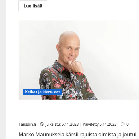
Lue
Lue lisää
lisää
aiheesta
Korona
kaatoi
nyt
Meiju
Suvaksen
–
keikat
jäihin
Keikat ja kiertueet
Marko Maunukselalta ikävä uutinen: ”Lääkkeetkään
eivät enää auta”
Tanssiin.fi
Julkaistu: 5.11.2023 | Päivitetty:5.11.2023
0
Marko Maunuksela kärsii rajuista oireista ja joutui