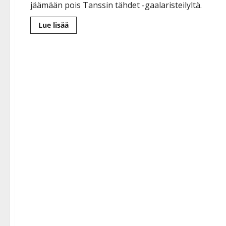
jäämään pois Tanssin tähdet -gaalaristeilyltä.
Lue
Lue lisää
lisää
aiheesta
Marko
Maunukselalta
ikävä
uutinen:
”Lääkkeetkään
eivät
enää
auta”