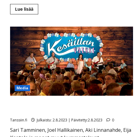
Lue
Lue lisää
lisää
aiheesta
Pillit
pussiin
pannut
tanssimuusikko:
”Orkesteri
toimii
nyt
vain
statistina
urheilukilpailulle”
Media
Ärtymys kasvaa! Kansa ja tähdet kysyvät: miksei Yle
enää tee tanssilavoilta tv-ohjelmia
Tanssiin.fi
Julkaistu: 2.8.2023 | Päivitetty:2.8.2023
0
Sari Tamminen, Joel Hallikainen, Aki Linnanahde, Eija