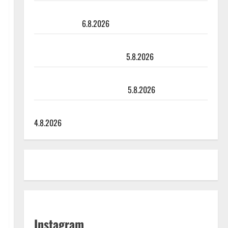
Sopiiko Edith Piaf tanssilavalle? Pirttijoki näyttää
mallia – video
6.8.2026
Leif Lindeman levytti: ”Kuvaa osuvasti uraani
pikkupojasta näihin päiviin”
5.8.2026
Jukka Hallikainen, 50, liikuttuu lapsenlapsistaan –
uusi laulu koskettaa syvältä
5.8.2026
Saija Tuupanen ei toivu – lääkäri: ”Vaakatasoon”
4.8.2026
Instagram