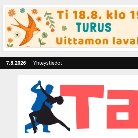
Skip
to
content
7.8.2026
Yhteystiedot