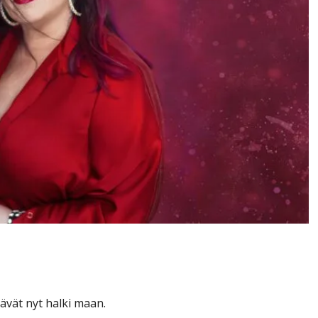
vaksen – keikat jäihin
äävät nyt halki maan.