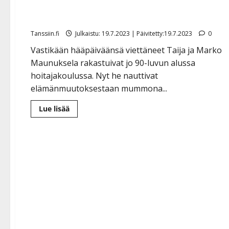
Marko Maunuksela kiittää Taija-vaimoaan uhrauksest
”Rakkaudellinen teko”
Tanssiin.fi
Julkaistu: 19.7.2023 | Päivitetty:19.7.2023
0
Vastikään hääpäiväänsä viettäneet Taija ja Marko
Maunuksela rakastuivat jo 90-luvun alussa
hoitajakoulussa. Nyt he nauttivat
elämänmuutoksestaan mummona...
Lue
Lue lisää
lisää
aiheesta
Marko
Maunuksela
kiittää
Taija-
vaimoaan
uhrauksesta:
”Rakkaudellinen
teko”