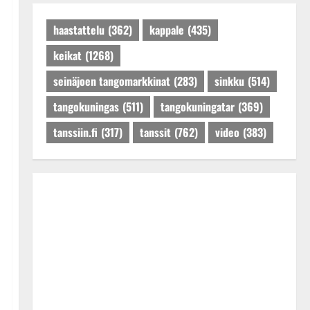
Päivitetty:27.4.2025
haastattelu
(362)
kappale
(435)
keikat
(1268)
seinäjoen tangomarkkinat
(283)
sinkku
(514)
tangokuningas
(511)
tangokuningatar
(369)
tanssiin.fi
(317)
tanssit
(762)
video
(383)