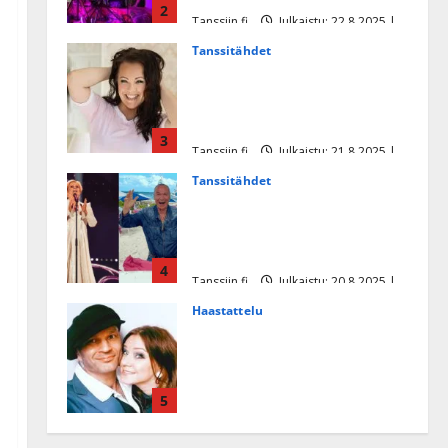
2
Tanssiin.fi
Julkaistu: 22.8.2025 |
Päivitetty:22.8.2025
Tanssitähdet
Heidi Pakarisen ja Mika
Pohjosen tytär kilpailee
missikisoissa
3
Tanssiin.fi
Julkaistu: 21.8.2025 |
Päivitetty:22.8.2025
Tanssitähdet
Tämä Ile Vainion runo Katri
Helenasta paisui hitiksi: ”Voi
tule Katri…”
4
Tanssiin.fi
Julkaistu: 20.8.2025 |
Päivitetty:22.8.2025
Haastattelu
Huikea rakkaustarina!
Dimitri Keiski ja Katja
juhlivat pian tinahäitään –
5
Dannylle iso kiitos
Tanssiin.fi
Julkaistu: 27.4.2025 |