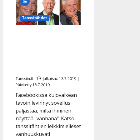
ripitti
A-
studiossa
tv-
Tanssitähdet
ja
radiokanavia:
”Miksi
tanssi-
Tunnistatko? Tältä
iskelmä
on
näyttävät tanssitähdet
pimennossa?”
”vanhoina” – katso
lempeän ryppyinen
kooste
Tanssiin.fi
Julkaistu: 18.7.2019 |
Päivitetty:18.7.2019
Facebookissa kulovalkean
tavoin levinnyt sovellus
paljastaa, miltä ihminen
näyttää "vanhana". Katso
tanssitähtien leikkimielieset
vanhuuskuvat!