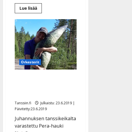
Lue
Lue lisää
lisää
aiheesta
Tangotähdet
määkivät
ja
kiekuvat
Aki
Samulin
maatilalla
–
pelasti
Markon
ja
Orkesterit
Jukan
kuolemalta
Oi mikä onni! Markon ja
Jukan varastettu hauki ui
kotiin
Tanssiin.fi
Julkaistu: 23.6.2019 |
Päivitetty:23.6.2019
Juhannuksen tanssikeikalta
varastettu Pera-hauki