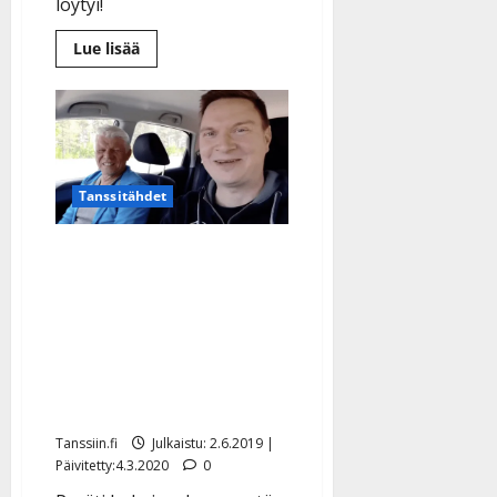
löytyi!
Lue
Lue lisää
lisää
aiheesta
Oi
mikä
onni!
Markon
ja
Jukan
varastettu
Tanssitähdet
hauki
ui
kotiin
Tangokuninkaallisilla
”salainen”
kokoontuminen:
”Jutellaan nuotiolla ja
pidetään hauskaa 2
päivää”
Tanssiin.fi
Julkaistu: 2.6.2019 |
Päivitetty:4.3.2020
0