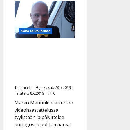
Koko laiva laulaa
VIDEO: Marko
Maunuksela on
tyyliniekka: ”Tykkään
pukea kukkia ja väriä” –
poltti päälakensa
Tanssiin.fi
Julkaistu: 28.5.2019 |
Päivitetty:8.6.2019
0
Marko Maunuksela kertoo
videohaastattelussa
tyylistään ja päivittelee
auringossa polttamaansa