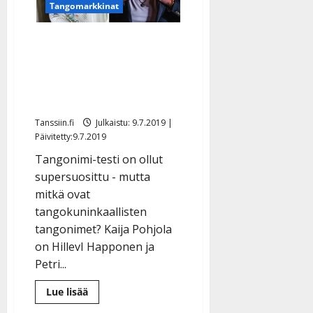
Tangomarkkinat
Mitkä ovat tangotähtien
”tangonimet”? – Hillevi
Happonen ja Kalevi
Björklund, terve!
Tanssiin.fi
Julkaistu: 9.7.2019 |
Päivitetty:9.7.2019
Tangonimi-testi on ollut
supersuosittu - mutta
mitkä ovat
tangokuninkaallisten
tangonimet? Kaija Pohjola
on HillevI Happonen ja
Petri...
Lue
Lue lisää
lisää
aiheesta