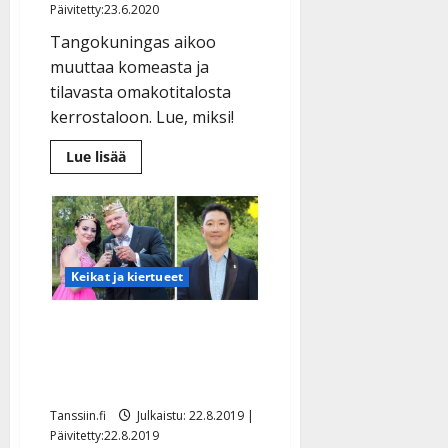
l
Päivitetty:23.6.2020
e
Tangokuningas aikoo
i
muuttaa komeasta ja
s
tilavasta omakotitalosta
o
k
kerrostaloon. Lue, miksi!
i
Lue
Lue lisää
i
lisää
t
aiheesta
Marko
o
Maunuksela
s
laittoi
hulppean
Tanssiin.fi
talonsa
myyntiin:
Keikat ja kiertueet
Pihalla
Julkaistu:
poreamme
ja
27.4.2025
ulkosauna
Yllätys! Kohuttu Korean
|
–
katso
Päivitetty:
Hanski mukaan Sinitaivas-
kuvat
konserttikiertueelle
Tanssiin.fi
Julkaistu: 22.8.2019 |
Päivitetty:22.8.2019