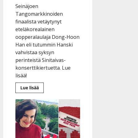
Seinäjoen
Tangomarkkinoiden
finaalista vetäytynyt
eteläkorealainen
oopperalaulaja Dong-Hoon
Han eli tutummin Hanski
vahvistaa syksyn
perinteistä Sinitaivas-
konserttikiertuetta. Lue
lisää!
Lue
Lue lisää
lisää
aiheesta
Yllätys!
Kohuttu
Korean
Hanski
mukaan
Sinitaivas-
konserttikiertueelle