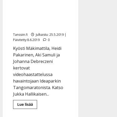
ihastelevat
Tangomaratonia: ”Kuumia
kesän puraisemia ihmisiä”
– katso
Tanssiin.fi
Julkaistu: 25.5.2019 |
Päivitetty:8.6.2019
0
Kyösti Mäkimattila, Heidi
Pakarinen, Aki Samuli ja
Johanna Debreczeni
kertovat
videohaastattelussa
havaintojaan Ideaparkin
Tangomaratonista. Katso
Jukka Hallikaisen...
Lue
Lue lisää
lisää
aiheesta
VIDEO: