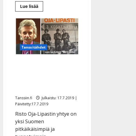
Lue
Lue lisää
lisää
aiheesta
Tunnistatko?
Tältä
näyttävät
tanssitähdet
”vanhoina”
–
katso
Tanssitähdet
lempeän
ryppyinen
kooste
Risto Oja-Lipasti juhlii 50-
vuotista uraansa:
”Keikkailen niin kauan
kuin lauteille pääsen”
Tanssiin.fi
Julkaistu: 17.7.2019 |
Päivitetty:17.7.2019
Risto Oja-Lipastin yhtye on
yksi Suomen
pitkäikäisimpiä ja