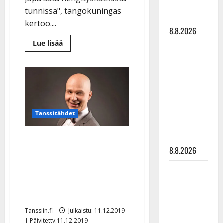
matka
tunnissa", tangokuningas
tyssäsi
kertoo....
8.8.2026
Lue
Lue lisää
Matti
lisää
aiheesta
Ruohonen
VIDEO:
Uniapneaa
viettää taas
sairastava
Jukka
synttäreitään
Hallikainen
alkoi
täydessä
pelätä
hiljaisuudessa
laulamista:
Tanssitähdet
”Tämä
– tämä on
laite
pelasti
tilanne nyt
Marko Maunuksela sai
elämänlaatuni”
8.8.2026
tunnustusta
radiotyöstään: ”Me
TTK-tähti
suomalaiset olemme
Anna
muutakin kuin pop”
Hanski
rakastaa
Tanssiin.fi
Julkaistu: 11.12.2019
tanssia –
| Päivitetty:11.12.2019