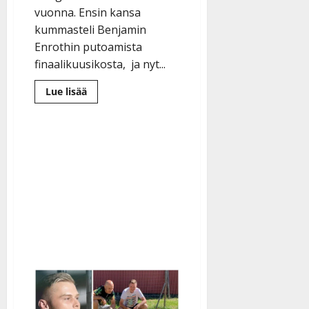
vuonna. Ensin kansa
kummasteli Benjamin
Enrothin putoamista
finaalikuusikosta, ja nyt...
Lue
Lue lisää
lisää
aiheesta
Yllätys!
Korean
Hanski
luopui
tangofinaalista:
”En
ole
vielä
valmis”
–
uutta
ei
tilalle