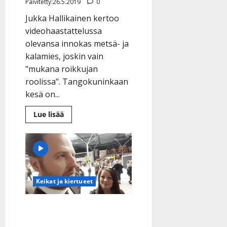
Päivitetty:26.5.2019
0
Jukka Hallikainen kertoo
videohaastattelussa
olevansa innokas metsä- ja
kalamies, joskin vain
"mukana roikkujan
roolissa". Tangokuninkaan
kesä on...
Lue
Lue lisää
lisää
aiheesta
VIDEO:
Jukka
Hallikainen
juhlii
kesällä
tyttäriään
ja
Keikat ja kiertueet
paljastaa
haaveensa:
”Eduskunta
ja
VIDEO:
hirvenkaato”
Tangokuninkaalliset