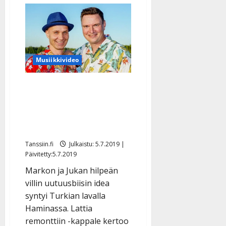
Mitkä
ovat
tangotähtien
”tangonimet”?
–
Hillevi
Happonen
ja
Musiikkivideo
Kalevi
Björklund,
terve!
Markon ja Jukan kesäbiisi
syntyi tanssilavan villin
tunnelman innoittamana
– kuuntele
Tanssiin.fi
Julkaistu: 5.7.2019 |
Päivitetty:5.7.2019
Markon ja Jukan hilpeän
villin uutuusbiisin idea
syntyi Turkian lavalla
Haminassa. Lattia
remonttiin -kappale kertoo