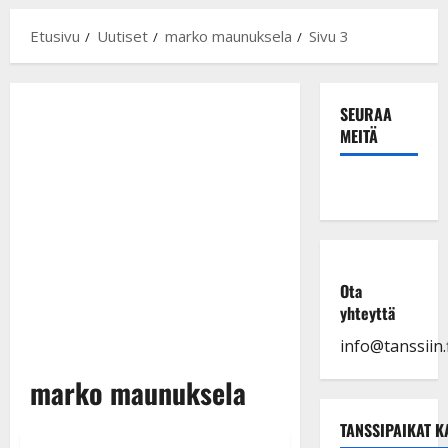
Etusivu
Uutiset
marko maunuksela
Sivu 3
SEURAA
MEITÄ
Ota
yhteyttä
info@tanssiin.f
marko maunuksela
TANSSIPAIKAT K