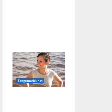
Tangokuninkaalliset
ihastelevat
Tangomaratonia:
”Kuumia
kesän
puraisemia
ihmisiä”
–
katso
Tangomarkkinat
Maria Tyyster ohjeistaa
tangokisaajia:
”Unohtakaa stressi, olkaa