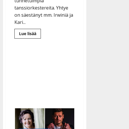
tunnetuimpia
tanssiorkestereita. Yhtye
on säestänyt mm. Irwiniä ja
Kari...
Lue
Lue lisää
lisää
aiheesta
Risto
Oja-
Lipasti
juhlii
50-
vuotista
uraansa:
”Keikkailen
niin
kauan
kuin
lauteille
pääsen”