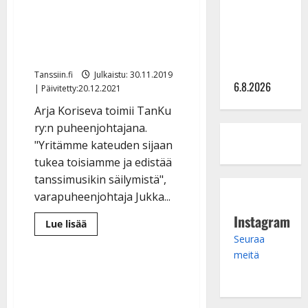
julkkikset
yhdistyksessä: ”Teemme
julki: Anna
hyvää lapsille ja
Hanski
liitää tv-
vanhuksille”
parketilla
Tanssiin.fi
Julkaistu: 30.11.2019
6.8.2026
| Päivitetty:20.12.2021
Arja Koriseva toimii TanKu
ry:n puheenjohtajana.
"Yritämme kateuden sijaan
tukea toisiamme ja edistää
tanssimusikin säilymistä",
varapuheenjohtaja Jukka...
Instagram
Lue
Lue lisää
lisää
Seuraa
aiheesta
Tangokuninkaalliset
meitä
yhdistivät
voimansa
yhdistyksessä:
”Teemme
hyvää