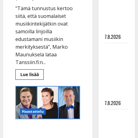
suru
"Tämä tunnustus kertoo
tyttären
siitä, että suomalaiset
syövästä
musiikintekijätkin ovat
painaa
samoilla linjoilla
7.8.2026
edustamani musiikin
merkityksestä", Marko
Maikilta
Maunuksela lataa
pysäyttävä
Tanssiin.fi:n...
ulostulo:
”Elämä toi
Lue
Lue lisää
lisää
eteeni
aiheesta
sellaisen
Marko
Maunuksela
yllätyksen…”
sai
tunnustusta
7.8.2026
radiotyöstään:
”Me
Haastattelu
suomalaiset
Tanssii
olemme
muutakin
tähtien
kuin
Tangokuninkaalliset
kanssa -
pop”
yhdistivät voimansa