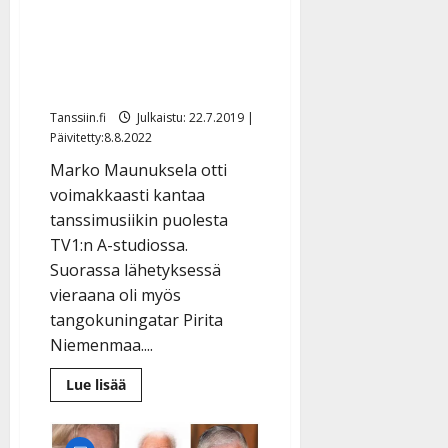
A-studiossa tv- ja
radiokanavia: ”Miksi
tanssi-iskelmä on
pimennossa?”
Tanssiin.fi
Julkaistu: 22.7.2019 |
Päivitetty:8.8.2022
Marko Maunuksela otti
voimakkaasti kantaa
tanssimusiikin puolesta
TV1:n A-studiossa.
Suorassa lähetyksessä
vieraana oli myös
tangokuningatar Pirita
Niemenmaa....
Lue
Lue lisää
lisää
aiheesta
Marko
Maunuksela