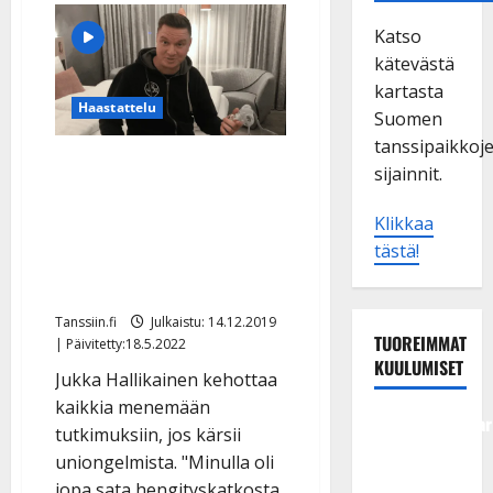
Katso
kätevästä
kartasta
Haastattelu
Suomen
tanssipaikkoj
VIDEO: Uniapneaa
sijainnit.
sairastava Jukka
Klikkaa
Hallikainen alkoi pelätä
tästä!
laulamista: ”Tämä laite
pelasti elämänlaatuni”
Tanssiin.fi
Julkaistu: 14.12.2019
TUOREIMMAT
| Päivitetty:18.5.2022
KUULUMISET
Jukka Hallikainen kehottaa
kaikkia menemään
Tangokuningatar
tutkimuksiin, jos kärsii
Raija
uniongelmista. "Minulla oli
Mäntyniemi:
jopa sata hengityskatkosta