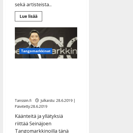
sekä artisteista...
Lue
Lue lisää
lisää
aiheesta
Markon
ja
Jukan
kesäbiisi
syntyi
tanssilavan
Tangomarkkinat
villin
tunnelman
innoittamana
Yllätys! Korean Hanski
–
kuuntele
luopui tangofinaalista:
”En ole vielä valmis” –
uutta ei tilalle
Tanssiin.fi
Julkaistu: 28.6.2019 |
Päivitetty:28.6.2019
Käänteitä ja yllätyksiä
riittää Seinäjoen
Tangomarkkinoilla tänä