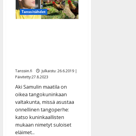
Tanssitähdet
Tangotähdet määkivät ja
kiekuvat Aki Samulin
maatilalla – pelasti
Markon ja Jukan
kuolemalta
Tanssiin.fi
Julkaistu: 26.6.2019 |
Päivitetty:27.8.2023
Aki Samulin maatila on
oikea tangokuninkaan
valtakunta, missä asustaa
onnellinen tangoperhe:
katso kuninkaallisten
mukaan nimetyt suloiset
eläimet...