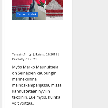
Tanssitähdet
Oho, Paula Koivuniemi
alkoi ”hyvinpitelijäksi” ja
pukeutui harvinaiseen
Jussi-paitaan – katso
Tanssiin.fi
Julkaistu: 6.8.2019 |
Päivitetty:7.1.2023
Myös Marko Maunuksela
on Seinäjoen kaupungin
mannekiinina
mainoskampanjassa, missä
kannustetaan hyviiin
tekoihin. Lue myös, kuinka
voit voittaa...