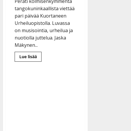
Peräti kolmisenkymmentä
tangokuninkaallista viettää
pari päivää Kuortaneen
Urheiluopistolla. Luvassa
on musisointia, urheilua ja
nuotiolla juttelua. Jaska
Mäkynen...
Lue
Lue lisää
lisää
aiheesta
Tangokuninkaallisilla
”salainen”
kokoontuminen:
”Jutellaan
nuotiolla
ja
pidetään
hauskaa
2
päivää”